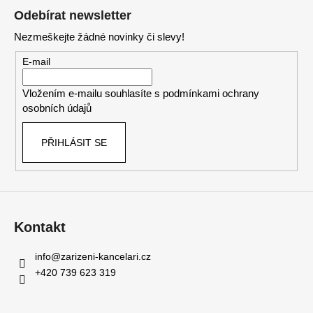
á
Odebírat newsletter
p
Nezmeškejte žádné novinky či slevy!
a
t
E-mail
í
Vložením e-mailu souhlasíte s
podmínkami ochrany
osobních údajů
PŘIHLÁSIT SE
Kontakt
info
@
zarizeni-kancelari.cz
+420 739 623 319