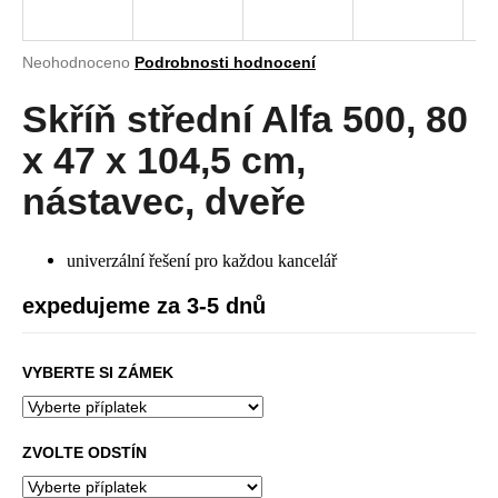
a
j
Průměrné
Neohodnoceno
Podrobnosti hodnocení
í
hodnocení
produktu
Skříň střední Alfa 500, 80
t
je
?
0,0
x 47 x 104,5 cm,
z
5
nástavec, dveře
hvězdiček.
HLEDAT
univerzální řešení pro každou kancelář
expedujeme za 3-5 dnů
D
VYBERTE SI ZÁMEK
o
p
o
r
ZVOLTE ODSTÍN
u