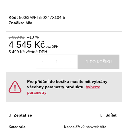
č
u
j
Kód:
500/3M/FT/80X47X104-5
e
Značka:
Alfa
m
e
5 050 Kč
–10 %
4 545 Kč
RECEPCE
5 499 Kč
včetně DPH
TERA
Měrná
15
DO KOŠÍKU
cena:
030
Kč
Původně:
16
Pro přidání do košíku musíte mít vybrány
700
všechny parametry produktu.
Vyberte
Kč
parametry
Zeptat se
Sdílet
Kategorie
:
Kancelářský nábytek Alfa