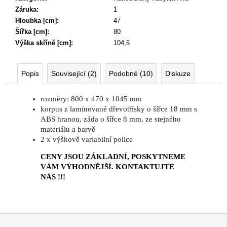
Záruka
:
1
Hloubka [cm]
:
47
Šířka [cm]
:
80
Výška skříně [cm]
:
104,5
Popis
Související (2)
Podobné (10)
Diskuze
rozměry: 800 x 470 x 1045 mm
korpus z laminované dřevotřísky o šířce 18 mm s
ABS hranou, záda o šířce 8 mm, ze stejného
materiálu a barvě
2 x výškově variabilní police
CENY JSOU ZÁKLADNÍ, POSKYTNEME
VÁM VÝHODNĚJŠÍ. KONTAKTUJTE
NÁS !!!
Z