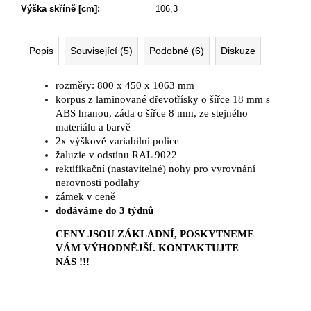
Výška skříně [cm]
:
106,3
Popis
Související (5)
Podobné (6)
Diskuze
rozměry: 800 x 450 x 1063 mm
korpus z laminované dřevotřísky o šířce 18 mm s
ABS hranou, záda o šířce 8 mm, ze stejného
materiálu a barvě
2x výškově variabilní police
žaluzie v odstínu RAL 9022
rektifikační (nastavitelné) nohy pro vyrovnání
nerovnosti podlahy
zámek v ceně
dodáváme
do 3 týdnů
CENY JSOU ZÁKLADNÍ, POSKYTNEME
VÁM VÝHODNĚJŠÍ. KONTAKTUJTE
NÁS !!!