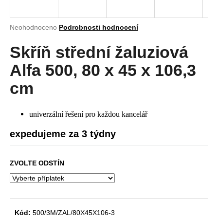
a
j
Průměrné
Neohodnoceno
Podrobnosti hodnocení
í
hodnocení
produktu
Skříň střední žaluziová
t
je
?
0,0
Alfa 500, 80 x 45 x 106,3
z
5
cm
hvězdiček.
HLEDAT
univerzální řešení pro každou kancelář
expedujeme za 3 týdny
D
ZVOLTE ODSTÍN
o
p
o
r
u
Kód:
500/3M/ZAL/80X45X106-3