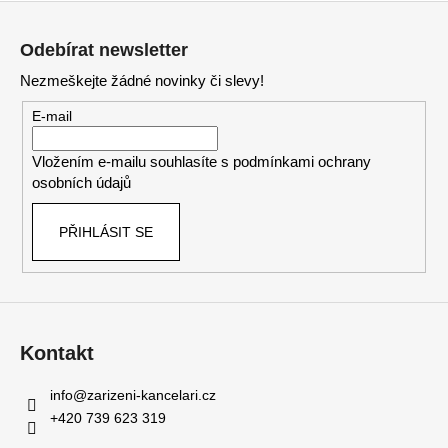
Z
á
Odebírat newsletter
p
Nezmeškejte žádné novinky či slevy!
a
t
E-mail
í
Vložením e-mailu souhlasíte s
podmínkami ochrany
osobních údajů
PŘIHLÁSIT SE
Kontakt
info
@
zarizeni-kancelari.cz
+420 739 623 319