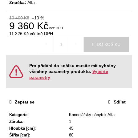
č
Značka:
Alfa
u
j
10 400 Kč
–10 %
e
9 360 Kč
m
11 326 Kč
včetně DPH
e
Měrná
DO KOŠÍKU
cena:
NÁBYTKOVÁ
SESTAVA
EASY
Pro přidání do košíku musíte mít vybrány
1
všechny parametry produktu.
Vyberte
22
parametry
967
Kč
Původně:
28
Zeptat se
Sdílet
008
Kč
Kategorie
:
Kancelářský nábytek Alfa
Záruka
:
1
Hloubka [cm]
:
45
Šířka [cm]
:
80