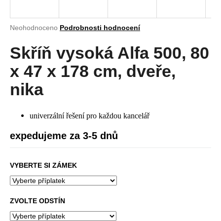
a
j
Průměrné
Neohodnoceno
Podrobnosti hodnocení
í
hodnocení
produktu
Skříň vysoká Alfa 500, 80
t
je
?
0,0
x 47 x 178 cm, dveře,
z
5
nika
hvězdiček.
HLEDAT
univerzální řešení pro každou kancelář
expedujeme za 3-5 dnů
D
VYBERTE SI ZÁMEK
o
p
o
r
ZVOLTE ODSTÍN
u