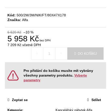
č
u
j
Kód:
500/2M/3M/NIK/FT/80X47X178
e
Značka:
Alfa
m
e
6 620 Kč
–10 %
5 958 Kč
JEDNACÍ
7 209 Kč
včetně DPH
STŮL
Měrná
NEVADA
DO KOŠÍKU
cena:
220
X
120
X
Pro přidání do košíku musíte mít vybrány
76,2
všechny parametry produktu.
Vyberte
CM
parametry
9
404
Kč
Původně:
11
Zeptat se
Sdílet
468
Kč
Kategorie
:
Kancelářský nábytek Alfa