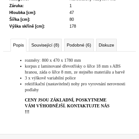
Záruka
:
1
Hloubka [cm]
:
47
Šířka [cm]
:
80
Výška skříně [cm]
:
178
Popis
Související (8)
Podobné (6)
Diskuze
rozměry: 800 x 470 x 1780 mm
korpus z laminované dřevotřísky o šířce 18 mm s ABS
hranou, záda o šířce 8 mm, ze stejného materiálu a barvě
3 x výškově variabilní police
rektifikační (nastavitelné) nohy pro vyrovnání nerovnosti
podlahy
CENY JSOU ZÁKLADNÍ, POSKYTNEME
VÁM VÝHODNĚJŠÍ. KONTAKTUJTE NÁS
!!!
Z