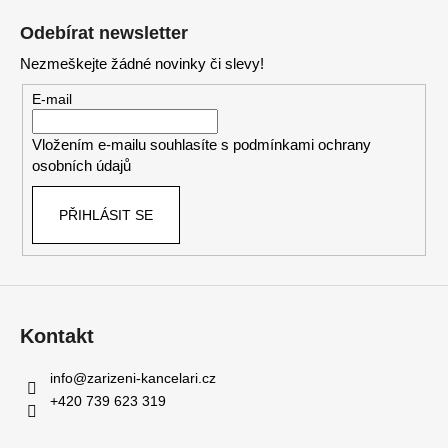
á
Odebírat newsletter
p
Nezmeškejte žádné novinky či slevy!
a
t
E-mail
í
Vložením e-mailu souhlasíte s
podmínkami ochrany
osobních údajů
PŘIHLÁSIT SE
Kontakt
info
@
zarizeni-kancelari.cz
+420 739 623 319