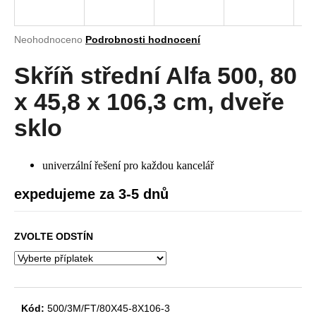
a
j
Průměrné
Neohodnoceno
Podrobnosti hodnocení
í
hodnocení
produktu
Skříň střední Alfa 500, 80
t
je
?
0,0
x 45,8 x 106,3 cm, dveře
z
5
sklo
hvězdiček.
HLEDAT
univerzální řešení pro každou kancelář
expedujeme za 3-5 dnů
D
ZVOLTE ODSTÍN
o
p
o
r
u
Kód:
500/3M/FT/80X45-8X106-3