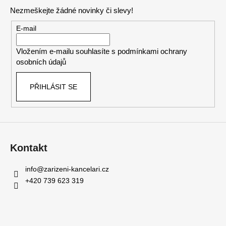
p
Nezmeškejte žádné novinky či slevy!
a
t
E-mail
í
Vložením e-mailu souhlasíte s
podmínkami ochrany
osobních údajů
PŘIHLÁSIT SE
Kontakt
info
@
zarizeni-kancelari.cz
+420 739 623 319