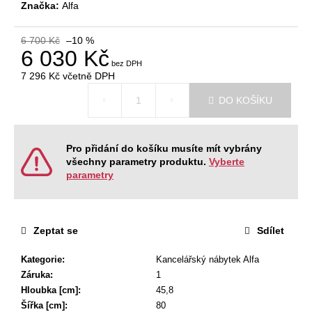
č
Značka:
Alfa
u
j
6 700 Kč
–10 %
e
6 030 Kč
m
7 296 Kč
včetně DPH
e
Měrná
DO KOŠÍKU
cena:
RECEPCE
WAVE
Pro přidání do košíku musíte mít vybrány
26
325
všechny parametry produktu.
Vyberte
Kč
parametry
Zeptat se
Sdílet
Kategorie
:
Kancelářský nábytek Alfa
Záruka
:
1
Hloubka [cm]
:
45,8
Šířka [cm]
:
80