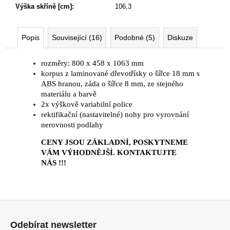
Výška skříně [cm]
:
106,3
Popis
Související (16)
Podobné (5)
Diskuze
rozměry: 800 x 458 x 1063 mm
korpus z laminované dřevotřísky o šířce 18 mm s
ABS hranou, záda o šířce 8 mm, ze stejného
materiálu a barvě
2x výškově variabilní police
rektifikační (nastavitelné) nohy pro vyrovnání
nerovnosti podlahy
CENY JSOU ZÁKLADNÍ, POSKYTNEME
VÁM VÝHODNĚJŠÍ. KONTAKTUJTE
NÁS !!!
Z
á
Odebírat newsletter