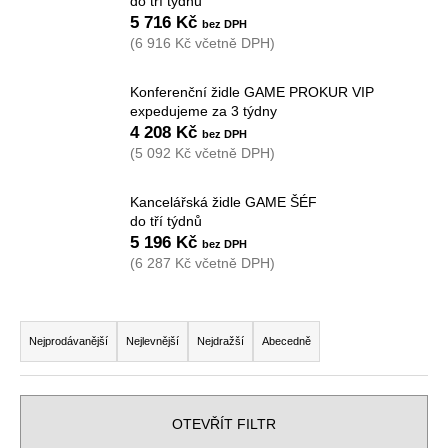
do tří týdnů
a
5 716 Kč
(6 916 Kč včetně DPH)
j
í
Konferenční židle GAME PROKUR VIP
t
expedujeme za 3 týdny
?
4 208 Kč
(5 092 Kč včetně DPH)
Kancelářská židle GAME ŠÉF
do tří týdnů
HLEDAT
5 196 Kč
(6 287 Kč včetně DPH)
Ř
D
o
a
Nejprodávanější
Nejlevnější
Nejdražší
Abecedně
p
z
o
e
r
n
OTEVŘÍT FILTR
u