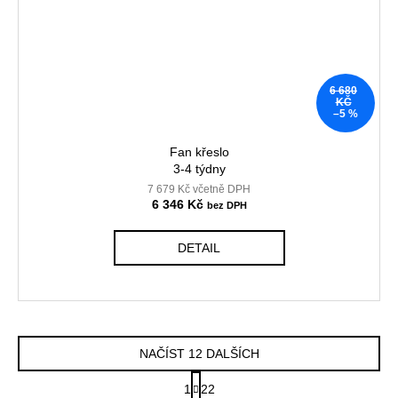
6 680
KČ
–5 %
Fan křeslo
3-4 týdny
7 679 Kč včetně DPH
6 346 Kč
DETAIL
NAČÍST 12 DALŠÍCH
S
1
22
t