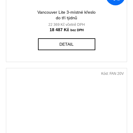
Vancouver Lite 3-místné křeslo
do tří týdnů
22 369 Kč včetně DPH
18 487 Kč
DETAIL
Kód:
FAN 20V