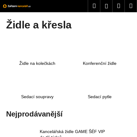
K
Přejít
Hledat
Nákup
M
Přihlášení
na
o
obsah
Zpět
Zpět
košík
š
Židle a křesla
í
C
k
o
p
o
Židle na kolečkách
Konferenční židle
t
ř
e
b
u
Sedací soupravy
Sedací pytle
j
e
Nejprodávanější
t
e
Kancelářská židle GAME ŠÉF VIP
n