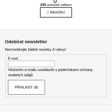
O
r
255
položek celkem
v
á
NAHORU
l
n
k
á
o
d
v
a
Z
á
c
n
á
í
Odebírat newsletter
í
p
p
Nezmeškejte žádné novinky či slevy!
a
r
v
t
E-mail
k
í
y
Vložením e-mailu souhlasíte s
podmínkami ochrany
v
osobních údajů
ý
p
PŘIHLÁSIT SE
i
s
u