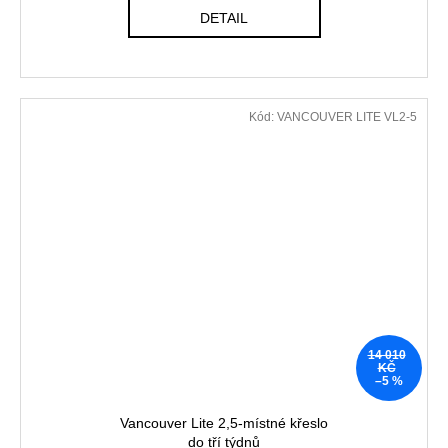
DETAIL
Kód:
VANCOUVER LITE VL2-5
14 010
KČ
–5 %
Vancouver Lite 2,5-místné křeslo
do tří týdnů