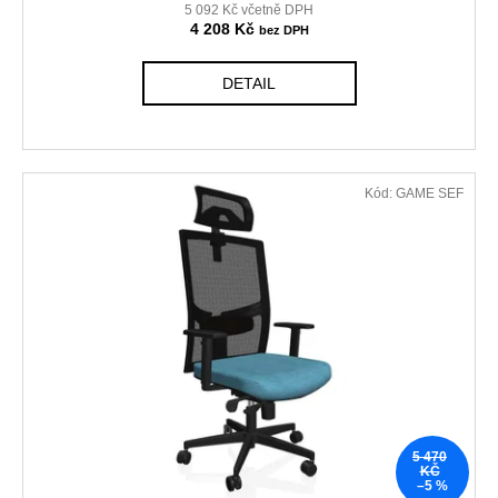
5 092 Kč včetně DPH
4 208 Kč
DETAIL
Kód:
GAME SEF
5 470
KČ
–5 %