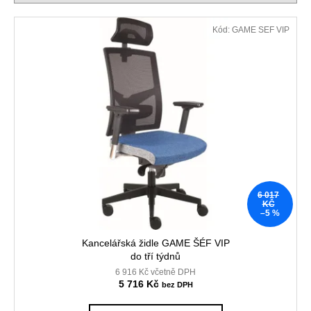
í
č
p
u
V
j
Kód:
GAME SEF VIP
r
ý
e
o
p
m
d
i
e
u
s
k
p
JEDNACÍ
t
r
STŮL
ů
ALFA
o
400,
d
180
X
u
80
6 017
CM
k
KČ
–5 %
t
11
610
ů
Kancelářská židle GAME ŠÉF VIP
Kč
Původně:
do tří týdnů
12
6 916 Kč včetně DPH
900
5 716 Kč
Kč