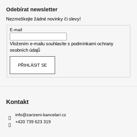
á
Odebírat newsletter
p
Nezmeškejte žádné novinky či slevy!
a
t
E-mail
í
Vložením e-mailu souhlasíte s
podmínkami ochrany
osobních údajů
PŘIHLÁSIT SE
Kontakt
info
@
zarizeni-kancelari.cz
+420 739 623 319