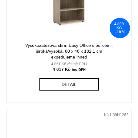
ů
o
d
u
4 899
k
KČ
–18 %
t
ů
Vysokozátěžová skříň Easy Office s policemi,
široká/vysoká, 80 x 40 x 182,1 cm
expedujeme ihned
4 861 Kč včetně DPH
4 017 Kč
DETAIL
Kód:
39H1262