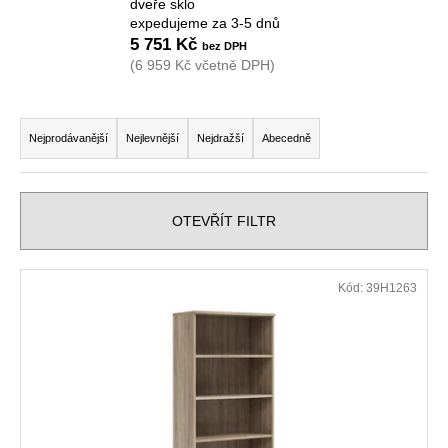
č
dveře sklo
u
expedujeme za 3-5 dnů
5 751 Kč
j
(6 959 Kč včetně DPH)
e
m
e
Ř
a
Nejprodávanější
Nejlevnější
Nejdražší
Abecedně
z
NÁBYTKOVÁ
SESTAVA
e
EASY
n
OTEVŘÍT FILTR
1
í
22
967
p
V
Kč
Kód:
39H1263
r
Původně:
ý
28
o
p
008
d
Kč
i
u
s
k
p
t
r