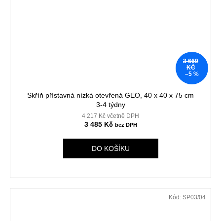
3 669
KČ
–5 %
Skříň přístavná nízká otevřená GEO, 40 x 40 x 75 cm
3-4 týdny
4 217 Kč včetně DPH
3 485 Kč
DO KOŠÍKU
Kód:
SP03/04