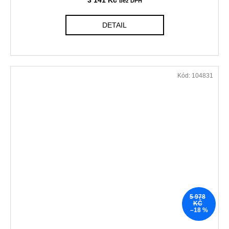
DETAIL
Kód:
104831
5 978
KČ
–18 %