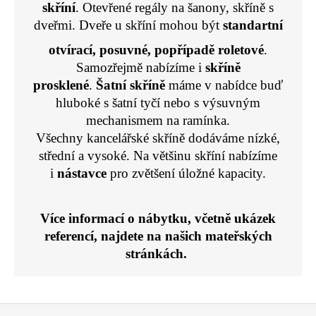
n
skříní
. Otevřené regály na šanony, skříně s
í
í
dveřmi. Dveře u skříní mohou být
standartní
p
r
otvírací, posuvné, popřípadě roletové
.
v
Samozřejmě nabízíme i
skříně
k
prosklené
.
Šatní skříně
máme v nabídce buď
y
hluboké s šatní tyčí nebo s výsuvným
v
mechanismem na ramínka.
ý
p
Všechny kancelářské skříně
dodáváme nízké,
i
střední a vysoké. Na většinu skříní nabízíme
s
i
nástavce
pro zvětšení úložné kapacity.
u
Více informací o nábytku, včetně ukázek
referencí, najdete na našich
mateřských
stránkách.
Z