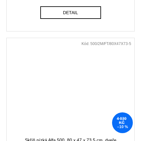
DETAIL
Kód:
500/2M/FT/80X47X73-5
4 030
KČ
–10 %
Skříň nízká Alfa 500, 80 x 47 x 73,5 cm, dveře