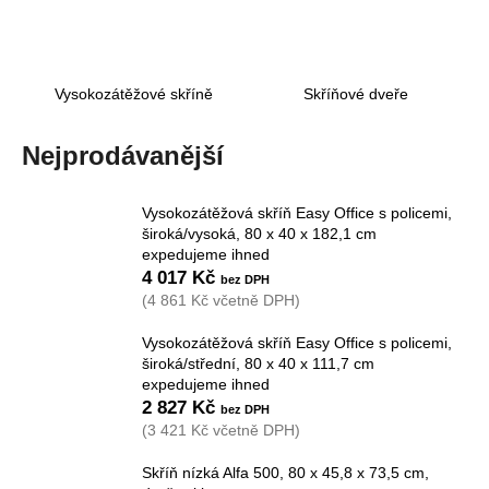
a
j
í
Vysokozátěžové skříně
Skříňové dveře
t
?
Nejprodávanější
Vysokozátěžová skříň Easy Office s policemi,
široká/vysoká, 80 x 40 x 182,1 cm
HLEDAT
expedujeme ihned
4 017 Kč
(4 861 Kč včetně DPH)
Vysokozátěžová skříň Easy Office s policemi,
D
široká/střední, 80 x 40 x 111,7 cm
o
expedujeme ihned
p
2 827 Kč
o
(3 421 Kč včetně DPH)
r
u
Skříň nízká Alfa 500, 80 x 45,8 x 73,5 cm,