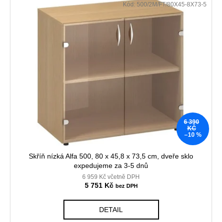
Kód:
500/2M/FT/80X45-8X73-5
6 390
KČ
–10 %
Skříň nízká Alfa 500, 80 x 45,8 x 73,5 cm, dveře sklo
expedujeme za 3-5 dnů
6 959 Kč včetně DPH
5 751 Kč
DETAIL