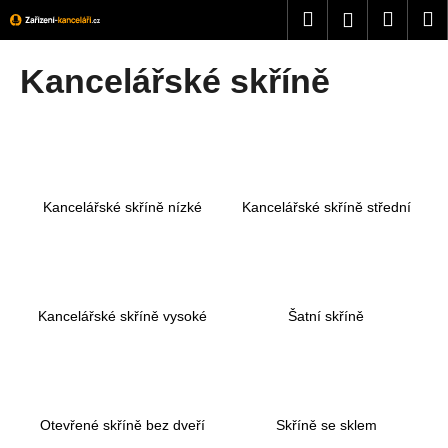
K
Přejít
Hledat
Nákup
M
Přihlášení
na
o
obsah
Zpět
Zpět
košík
š
Kancelářské skříně
í
C
k
o
p
o
Kancelářské skříně nízké
Kancelářské skříně střední
t
ř
e
b
u
Kancelářské skříně vysoké
Šatní skříně
j
e
t
e
Otevřené skříně bez dveří
Skříně se sklem
n