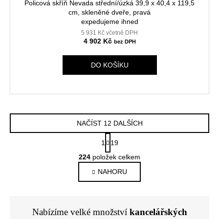
Policová skříň Nevada střední/úzká 39,9 x 40,4 x 119,5
cm, skleněné dveře, pravá
expedujeme ihned
5 931 Kč včetně DPH
4 902 Kč
DO KOŠÍKU
NAČÍST 12 DALŠÍCH
S
1
19
t
O
r
224
položek celkem
v
á
NAHORU
l
n
k
á
o
d
v
a
á
Nabízíme velké množství
kancelářských
c