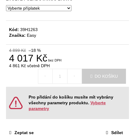
č
u
j
e
m
Kód:
39H1263
e
Značka:
Easy
4 899 Kč
–18 %
NÁBYTKOVÁ
4 017 Kč
SESTAVA
NEVADA
4 861 Kč
včetně DPH
6
Měrná
60
DO KOŠÍKU
cena:
931
Kč
Původně:
74
Pro přidání do košíku musíte mít vybrány
306
všechny parametry produktu.
Vyberte
Kč
parametry
Zeptat se
Sdílet