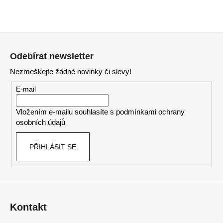
Z
á
Odebírat newsletter
p
Nezmeškejte žádné novinky či slevy!
a
t
E-mail
í
Vložením e-mailu souhlasíte s
podmínkami ochrany
osobních údajů
PŘIHLÁSIT SE
Kontakt