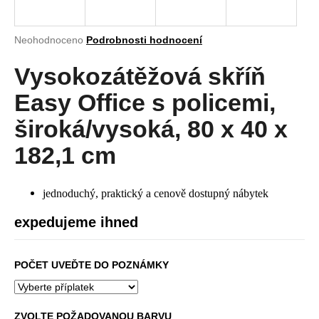
a
j
Průměrné
Neohodnoceno
Podrobnosti hodnocení
í
hodnocení
produktu
Vysokozátěžová skříň
t
je
?
0,0
Easy Office s policemi,
z
5
široká/vysoká, 80 x 40 x
hvězdiček.
182,1 cm
HLEDAT
jednoduchý, praktický a cenově dostupný nábytek
expedujeme ihned
D
o
p
POČET UVEĎTE DO POZNÁMKY
o
r
u
ZVOLTE POŽADOVANOU BARVU