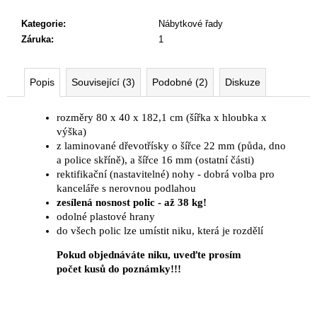
Kategorie
:
Nábytkové řady
Záruka
:
1
Popis
Související (3)
Podobné (2)
Diskuze
rozměry 80 x 40 x 182,1 cm (šířka x hloubka x
výška)
z laminované dřevotřísky o šířce 22 mm (půda, dno
a police skříně), a šířce 16 mm (ostatní části)
rektifikační (nastavitelné) nohy - dobrá volba pro
kanceláře s nerovnou podlahou
zesílená nosnost polic - až 38 kg!
odolné plastové hrany
do všech polic lze umístit niku, která je rozdělí
P
okud objednáváte niku, uveďte prosím
počet kusů do poznámky!!!