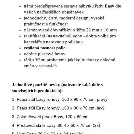
námi předpřipravená sestava nábytku řady
Easy
dle
vašich nejčastějších objednávek
jednoduchý, čistý, moderní design, vysoká
praktičnost a funkčnost
z laminované dřevotřísky o šířce 22 mm a 16 mm
rektifikační (nastavitelné) nohy - dobrá volba pro
kanceláře s nerovnou podlahou
zesílená nosnost polic
odolné plastové hrany
rádi s Vámi probereme jakékoliv dotazy ohledně
změn v sestavách
Jednotlivé použité prvky (naleznete také dole v
souvisejících produktech):
1.
Psací stůl Easy rohový, 160 x 90 x 76 cm, pravý
2.
Psací stůl Easy rohový, 160 x 90 x 76 cm, levý
3.
Zakončovací prvek Easy, 120 x 60 cm
4.
Přístavná skříň Easy, 80,4 x 60 x 76 cm
(2x)