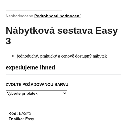
a
j
Průměrné
Neohodnoceno
Podrobnosti hodnocení
í
hodnocení
produktu
Nábytková sestava Easy
t
je
?
0,0
3
z
5
hvězdiček.
jednoduchý, praktický a cenově dostupný nábytek
HLEDAT
expedujeme ihned
ZVOLTE POŽADOVANOU BARVU
D
o
p
o
Kód:
EASY3
r
Značka:
Easy
u