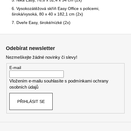
5.
Nika Easy, 76,6 x 52,4 x 34 cm
(2x)
6.
Vysokozátěžová skříň Easy Office s policemi,
široká/vysoká, 80 x 40 x 182,1 cm
(2x)
7.
Dveře Easy, široké/nízké
(2x)
Z
á
Odebírat newsletter
p
Nezmeškejte žádné novinky či slevy!
a
t
E-mail
í
Vložením e-mailu souhlasíte s
podmínkami ochrany
osobních údajů
PŘIHLÁSIT SE