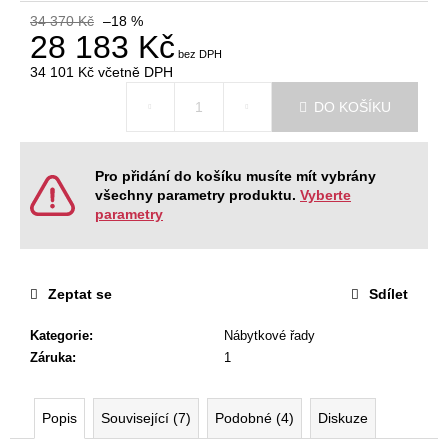
č
34 370 Kč
–18 %
u
28 183 Kč
j
e
34 101 Kč
včetně DPH
m
Měrná
DO KOŠÍKU
cena:
e
JEDNACÍ
Pro přidání do košíku musíte mít vybrány
STŮL
všechny parametry produktu.
Vyberte
NEVADA
parametry
220
X
120
X
76,2
Zeptat se
Sdílet
CM
9
Kategorie
:
Nábytkové řady
404
Záruka
:
1
Kč
Původně:
11
Popis
Související (7)
Podobné (4)
Diskuze
468
Kč