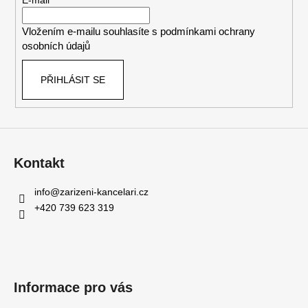
t
E-mail
í
Vložením e-mailu souhlasíte s
podmínkami ochrany
osobních údajů
PŘIHLÁSIT SE
Kontakt
info
@
zarizeni-kancelari.cz
+420 739 623 319
Informace pro vás