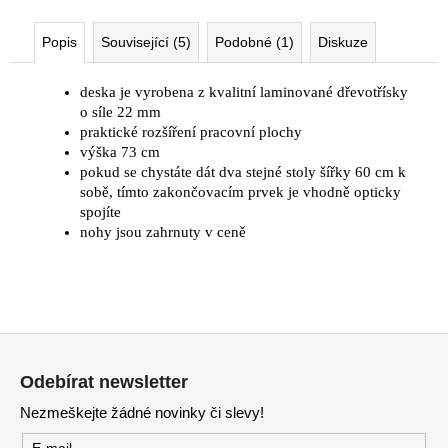
Popis
Související (5)
Podobné (1)
Diskuze
deska je vyrobena z kvalitní laminované dřevotřísky
o síle 22 mm
praktické rozšíření pracovní plochy
výška 73 cm
pokud se chystáte dát dva stejné stoly šířky 60 cm k
sobě, tímto zakončovacím prvek je vhodně opticky
spojíte
nohy jsou zahrnuty v ceně
Z
á
Odebírat newsletter
p
Nezmeškejte žádné novinky či slevy!
a