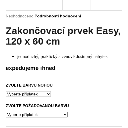
a
j
Průměrné
Neohodnoceno
Podrobnosti hodnocení
í
hodnocení
produktu
Zakončovací prvek Easy,
t
je
?
0,0
120 x 60 cm
z
5
hvězdiček.
jednoduchý, praktický a cenově dostupný nábytek
HLEDAT
expedujeme ihned
ZVOLTE BARVU NOHOU
D
o
p
ZVOLTE POŽADOVANOU BARVU
o
r
u