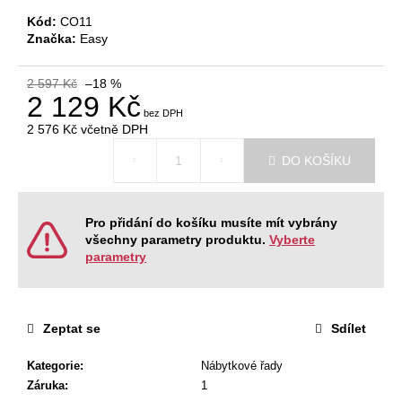
č
u
Kód:
CO11
Značka:
Easy
j
e
m
2 597 Kč
–18 %
2 129 Kč
e
2 576 Kč
včetně DPH
Měrná
KANCELÁŘSKÁ
DO KOŠÍKU
cena:
ŽIDLE
ACCIS
PRO
Pro přidání do košíku musíte mít vybrány
12
996
všechny parametry produktu.
Vyberte
Kč
parametry
Původně:
13
680
Kč
Zeptat se
Sdílet
Kategorie
:
Nábytkové řady
Záruka
:
1