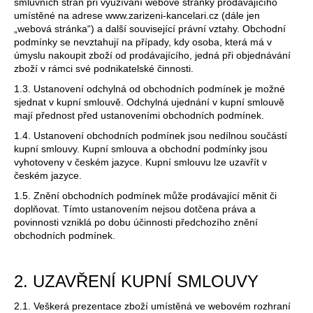
smluvních stran při využívání webové stránky prodávajícího
a
umístěné na adrese www.zarizeni-kancelari.cz (dále jen
„webová stránka“) a další související právní vztahy. Obchodní
j
podmínky se nevztahují na případy, kdy osoba, která má v
í
úmyslu nakoupit zboží od prodávajícího, jedná při objednávání
zboží v rámci své podnikatelské činnosti.
t
?
1.3. Ustanovení odchylná od obchodních podmínek je možné
sjednat v kupní smlouvě. Odchylná ujednání v kupní smlouvě
mají přednost před ustanoveními obchodních podmínek.
1.4. Ustanovení obchodních podmínek jsou nedílnou součástí
kupní smlouvy. Kupní smlouva a obchodní podmínky jsou
vyhotoveny v českém jazyce. Kupní smlouvu lze uzavřít v
HLEDAT
českém jazyce.
1.5. Znění obchodních podmínek může prodávající měnit či
doplňovat. Tímto ustanovením nejsou dotčena práva a
D
povinnosti vzniklá po dobu účinnosti předchozího znění
obchodních podmínek.
o
p
o
2. UZAVŘENÍ KUPNÍ SMLOUVY
r
u
2.1. Veškerá prezentace zboží umístěná ve webovém rozhraní