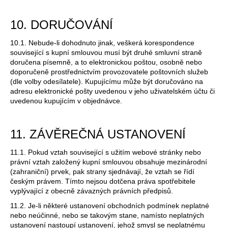
10. DORUČOVÁNÍ
10.1. Nebude-li dohodnuto jinak, veškerá korespondence
související s kupní smlouvou musí být druhé smluvní straně
doručena písemně, a to elektronickou poštou, osobně nebo
doporučeně prostřednictvím provozovatele poštovních služeb
(dle volby odesílatele). Kupujícímu může být doručováno na
adresu elektronické pošty uvedenou v jeho uživatelském účtu či
uvedenou kupujícím v objednávce.
11. ZÁVĚREČNÁ USTANOVENÍ
11.1. Pokud vztah související s užitím webové stránky nebo
právní vztah založený kupní smlouvou obsahuje mezinárodní
(zahraniční) prvek, pak strany sjednávají, že vztah se řídí
českým právem. Tímto nejsou dotčena práva spotřebitele
vyplývající z obecně závazných právních předpisů.
11.2. Je-li některé ustanovení obchodních podmínek neplatné
nebo neúčinné, nebo se takovým stane, namísto neplatných
ustanovení nastoupí ustanovení, jehož smysl se neplatnému