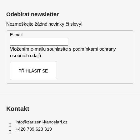
Z
á
Odebírat newsletter
p
Nezmeškejte žádné novinky či slevy!
a
t
E-mail
í
Vložením e-mailu souhlasíte s
podmínkami ochrany
osobních údajů
PŘIHLÁSIT SE
Kontakt
info
@
zarizeni-kancelari.cz
+420 739 623 319