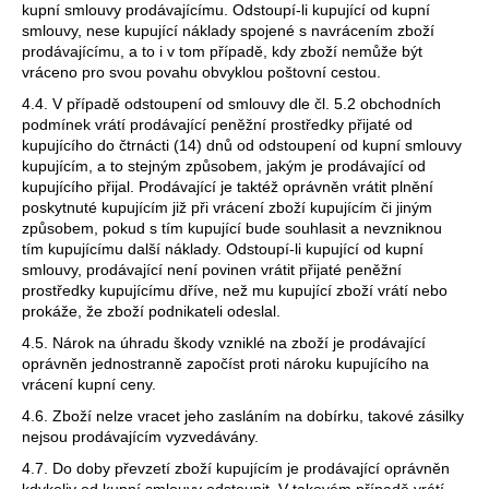
kupní smlouvy prodávajícímu. Odstoupí-li kupující od kupní
smlouvy, nese kupující náklady spojené s navrácením zboží
prodávajícímu, a to i v tom případě, kdy zboží nemůže být
vráceno pro svou povahu obvyklou poštovní cestou.
4.4. V případě odstoupení od smlouvy dle čl. 5.2 obchodních
podmínek vrátí prodávající peněžní prostředky přijaté od
kupujícího do čtrnácti (14) dnů od odstoupení od kupní smlouvy
kupujícím, a to stejným způsobem, jakým je prodávající od
kupujícího přijal. Prodávající je taktéž oprávněn vrátit plnění
poskytnuté kupujícím již při vrácení zboží kupujícím či jiným
způsobem, pokud s tím kupující bude souhlasit a nevzniknou
tím kupujícímu další náklady. Odstoupí-li kupující od kupní
smlouvy, prodávající není povinen vrátit přijaté peněžní
prostředky kupujícímu dříve, než mu kupující zboží vrátí nebo
prokáže, že zboží podnikateli odeslal.
4.5. Nárok na úhradu škody vzniklé na zboží je prodávající
oprávněn jednostranně započíst proti nároku kupujícího na
vrácení kupní ceny.
4.6. Zboží nelze vracet jeho zasláním na dobírku, takové zásilky
nejsou prodávajícím vyzvedávány.
4.7. Do doby převzetí zboží kupujícím je prodávající oprávněn
kdykoliv od kupní smlouvy odstoupit. V takovém případě vrátí