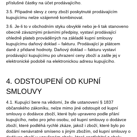
příslušné částky na účet prodávajícího.
3.5. Případné slevy z ceny zboží poskytnuté prodávajícím
kupujícímu nelze vzájemně kombinovat.
3.6. Je-li to v obchodním styku obvyklé nebo je-li tak stanoveno
obecně závaznými právními předpisy, vystaví prodávající
ohledně plateb prováděných na základě kupní smlouvy
kupujícímu daňový doklad – fakturu. Prodávající je plátcem
daně z přidané hodnoty. Daňový doklad – fakturu vystaví
prodávající kupujícímu po uhrazení ceny zboží a zašle jej v
elektronické podobě na elektronickou adresu kupujícího.
4. ODSTOUPENÍ OD KUPNÍ
SMLOUVY
4.1. Kupující bere na vědomí, že dle ustanovení § 1837
občanského zákoníku, nelze mimo jiné odstoupit od kupní
smlouvy o dodávce zboží, které bylo upraveno podle přání
kupujícího, nebo pro jeho osobu, od kupní smlouvy o dodávce
zboží, které podléhá rychlé zkáze, jakož i zboží, které bylo po
dodání nenávratně smíseno s jiným zbožím, od kupní smlouvy o
dodávce zboží v uzavřeném obalu, které spotřebitel z obalu