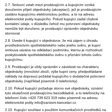
2.7. Smluvní vztah mezi prodávajícím a kupujícím vzniká
doručením přijetí objednávky (akceptací), jež je prodávajícím
zasláno kupujícímu elektronickou poštou, a to na adresu
elektronické pošty kupujícího. Pokud kupující zadal chybné
kontaktní údaje, v důsledku čehož mu potvrzení objednávky
nemůže být doručeno, je prodávající oprávněn objednávku
stornovat.
2.8. Uvede-li kupující v objednávce, že má zájem o úhradu
prostřednictvím spotřebitelského nebo jiného úvěru, je kupní
smlouva vázána na odkládací podmínku, kterou je rozhodnutí
poskytovatele spotřebitelského úvěru o přiznání tohoto úvěru
kupujícímu.
2.9. Prodávající je vždy oprávněn v závislosti na charakteru
objednávky (množství zboží, výše kupní ceny, předpokládané
náklady na dopravu) požádat kupujícího o dodatečné potvrzení
objednávky (například písemně či telefonicky).
2.10. Pokud kupující požaduje storno své objednávky, oznámí
tuto skutečnost prodávajícímu bezodkladně, a to telefonicky na
telefonní číslo +420 739 623 319 nebo písemně na adresu
elektronické pošty info@zarizeni-kancelari.cz.
2.10. Kupující souhlasí s použitím komunikačních prostředků na