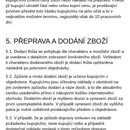
již kupující uhradil část nebo celou kupní cenu, je prodávající
povinen převést tuto částku kupujícímu na jeho účet a to v
nejkratším možném termínu, nejpozději však do 10 pracovních
dní.
5. PŘEPRAVA A DODÁNÍ ZBOŽÍ
5.1. Dodací lhůta se pohybuje dle charakteru a množství zboží a
je uvedena v detailním zobrazení konkrétního zboží. Vzhledem
k charakteru dodávaného zboží je dodací lhůta upřesněna
následně po potvrzení objednávky.
5.2. Způsob a místo dodání zboží je určeno kupujícím v
objednávce. Kupujícímu jsou účtovány náklady v závislosti na
jím zvoleném způsobu dodání a váze zboží, a to dle aktuálního
ceníku uvedeného přímo v nákupním košíku internetového
obchodu. Dodáním zboží je myšleno dovoz a vynesení zboží za
první uzamykatelné dveře. V případě vynesení zboží do vyššího
patra je nutné uvědomit prodávajícího předem v objednávce.
5.3. V případě, že je způsob dopravy smluven na základě
požadavku kupujícího, nese kupující riziko a případné
dodatečné náklady spojené s tímto způsobem dopravy.