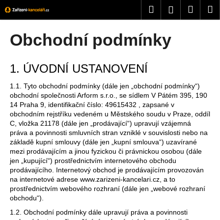
K
Přejít
Hledat
Nákup
M
Přihlášení
na
o
obsah
Zpět
Zpět
košík
š
Obchodní podmínky
í
C
k
o
1. ÚVODNÍ USTANOVENÍ
p
1.1. Tyto obchodní podmínky (dále jen „obchodní podmínky“)
o
obchodní společnosti Arform s.r.o., se sídlem V Pátém 395, 190
t
14 Praha 9, identifikační číslo: 49615432 , zapsané v
obchodním rejstříku vedeném u Městského soudu v Praze, oddíl
ř
C, vložka 21178 (dále jen „prodávající“) upravují vzájemná
e
práva a povinnosti smluvních stran vzniklé v souvislosti nebo na
b
základě kupní smlouvy (dále jen „kupní smlouva“) uzavírané
mezi prodávajícím a jinou fyzickou či právnickou osobou (dále
u
jen „kupující“) prostřednictvím internetového obchodu
j
prodávajícího. Internetový obchod je prodávajícím provozován
e
na internetové adrese www.zarizeni-kancelari.cz, a to
prostřednictvím webového rozhraní (dále jen „webové rozhraní
t
obchodu“).
e
1.2. Obchodní podmínky dále upravují práva a povinnosti
n