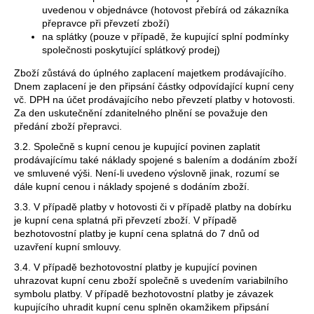
uvedenou v objednávce (hotovost přebírá od zákazníka
přepravce při převzetí zboží)
na splátky (pouze v případě, že kupující splní podmínky
společnosti poskytující splátkový prodej)
Zboží zůstává do úplného zaplacení majetkem prodávajícího.
Dnem zaplacení je den připsání částky odpovídající kupní ceny
vč. DPH na účet prodávajícího nebo převzetí platby v hotovosti.
Za den uskutečnění zdanitelného plnění se považuje den
předání zboží přepravci.
3.2. Společně s kupní cenou je kupující povinen zaplatit
prodávajícímu také náklady spojené s balením a dodáním zboží
ve smluvené výši. Není-li uvedeno výslovně jinak, rozumí se
dále kupní cenou i náklady spojené s dodáním zboží.
3.3. V případě platby v hotovosti či v případě platby na dobírku
je kupní cena splatná při převzetí zboží. V případě
bezhotovostní platby je kupní cena splatná do 7 dnů od
uzavření kupní smlouvy.
3.4. V případě bezhotovostní platby je kupující povinen
uhrazovat kupní cenu zboží společně s uvedením variabilního
symbolu platby. V případě bezhotovostní platby je závazek
kupujícího uhradit kupní cenu splněn okamžikem připsání