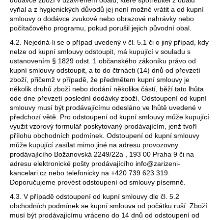
vyňal a z hygienických důvodů jej není možné vrátit a od kupní
smlouvy o dodávce zvukové nebo obrazové nahrávky nebo
počítačového programu, pokud porušil jejich původní obal.
4.2. Nejedná-li se o případ uvedený v čl. 5.1 či o jiný případ, kdy
nelze od kupní smlouvy odstoupit, má kupující v souladu s
ustanovením § 1829 odst. 1 občanského zákoníku právo od
kupní smlouvy odstoupit, a to do čtrnácti (14) dnů od převzetí
zboží, přičemž v případě, že předmětem kupní smlouvy je
několik druhů zboží nebo dodání několika částí, běží tato lhůta
ode dne převzetí poslední dodávky zboží. Odstoupení od kupní
smlouvy musí být prodávajícímu odesláno ve lhůtě uvedené v
předchozí větě. Pro odstoupení od kupní smlouvy může kupující
využit vzorový formulář poskytovaný prodávajícím, jenž tvoří
přílohu obchodních podmínek. Odstoupení od kupní smlouvy
může kupující zasílat mimo jiné na adresu provozovny
prodávajícího
Božanovská 2249/22a , 193 00 Praha 9
či na
adresu elektronické pošty prodávajícího info@zarizeni-
kancelari.cz nebo telefonicky na +420 739 623 319.
Doporučujeme provést odstoupení od smlouvy písemně.
4.3. V případě odstoupení od kupní smlouvy dle čl. 5.2
obchodních podmínek se kupní smlouva od počátku ruší. Zboží
musí být prodávajícímu vráceno do 14 dnů od odstoupení od