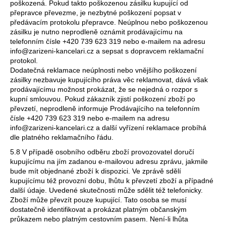
poškozená. Pokud takto poškozenou zásilku kupující od
přepravce převezme, je nezbytné poškození popsat v
předávacím protokolu přepravce. Neúplnou nebo poškozenou
zásilku je nutno neprodleně oznámit prodávajícímu na
telefonním čísle +420 739 623 319 nebo e-mailem na adresu
info@zarizeni-kancelari.cz a sepsat s dopravcem reklamační
protokol.
Dodatečná reklamace neúplnosti nebo vnějšího poškození
zásilky nezbavuje kupujícího práva věc reklamovat, dává však
prodávajícímu možnost prokázat, že se nejedná o rozpor s
kupní smlouvou. Pokud zákazník zjistí poškození zboží po
převzetí, neprodleně informuje Prodávajícího na telefonním
čísle +420 739 623 319 nebo e-mailem na adresu
info@zarizeni-kancelari.cz a další vyřízení reklamace probíhá
dle platného reklamačního řádu.
5.8 V případě osobního odběru zboží provozovatel doručí
kupujícímu na jím zadanou e-mailovou adresu zprávu, jakmile
bude mít objednané zboží k dispozici. Ve zprávě sdělí
kupujícímu též provozní dobu, lhůtu k převzetí zboží a případné
další údaje. Uvedené skutečnosti může sdělit též telefonicky.
Zboží může převzít pouze kupující. Tato osoba se musí
dostatečně identifikovat a prokázat platným občanským
průkazem nebo platným cestovním pasem. Není-li lhůta