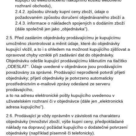
rozhraní obchodu),
2.4.2. způsobu úhrady kupní ceny zboží, údaje o
požadovaném způsobu doručení objednávaného zboží a
2.4.3. informace o nákladech spojených s dodáním zboží
(dále společně jen jako „objednávka“).
2.5. Před zasláním objednávky prodávajícímu je kupujícímu
umožněno zkontrolovat a měnit údaje, které do objednávky
kupující vložil, a to i s ohledem na možnost kupujícího zjišťovat a
opravovat chyby vzniklé při zadávání dat do objednávky.
Objednávku odešle kupující prodávajícímu kliknutím na tlačítko
„ODESLAT“. Údaje uvedené v objednávce jsou prodávajícím
považovány za správné. Prodávající neprodleně potvrdí přijetí
objednávky; přijetí objednávky je potvrzeno automaticky
prostřednictvím e-mailové zprávy odeslané ze serveru
prodávajícího,
a to na adresu elektronické pošty kupujícího uvedenou v
uživatelském rozhraní či v objednávce (dále jen „elektronická
adresa kupujícího“).
2.6. Prodávající je vždy oprávněn v závislosti na charakteru
objednávky (množství zboží, výše kupní ceny, předpokládané
náklady na dopravu) požádat kupujícího o dodatečné potvrzení
objednávky (například písemně či telefonicky).