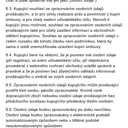
číslo a (dále společně vše jen jako „osobní údaje“).
8.3. Kupující souhlasí se zpracováním osobních údajů
prodávajícím, a to pro účely realizace práv a povinností z kupní
smlouvy, a pro účely vedení uživatelského účtu. Nezvolí-li
kupující jinou možnost, souhlasí se zpracováním osobních údajů
prodávajícím také pro účely zasílání informací a obchodních
sdělení kupujícímu. Souhlas se zpracováním osobních údajů v
celém rozsahu dle tohoto článku není podmínkou, která by
sama o sobě znemožňovala uzavření kupní smlouvy.
8.4. Kupující bere na vědomí, že je povinen své osobní údaje
(při registraci, ve svém uživatelském účtu, při objednávce
provedené z webového rozhraní obchodu) uvádět správně a
pravdivě a že je povinen bez zbytečného odkladu informovat
prodávajícího o změně ve svých osobních údajích.
8.5. Zpracováním osobních údajů kupujícího může prodávající
pověřit třetí osobu, jakožto zpracovatele. Kromě osob
dopravujících zboží nebudou osobní údaje prodávajícím bez
předchozího souhlasu kupujícího předávány třetím osobám.
8.6. Osobní údaje budou zpracovávány po dobu neurčitou.
Osobní údaje budou zpracovávány v elektronické podobě
automatizovaným způsobem nebo v tištěné podobě
neautomatizovaným způsobem.