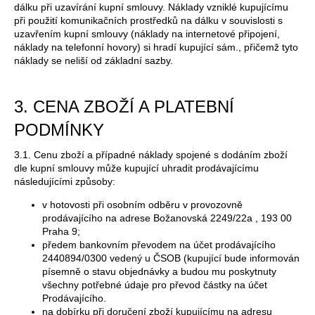
dálku při uzavírání kupní smlouvy. Náklady vzniklé kupujícímu
při použití komunikačních prostředků na dálku v souvislosti s
uzavřením kupní smlouvy (náklady na internetové připojení,
náklady na telefonní hovory) si hradí kupující sám., přičemž tyto
náklady se neliší od základní sazby.
3. CENA ZBOŽÍ A PLATEBNÍ
PODMÍNKY
3.1. Cenu zboží a případné náklady spojené s dodáním zboží
dle kupní smlouvy může kupující uhradit prodávajícímu
následujícími způsoby:
v hotovosti při osobním odběru v provozovně
prodávajícího na adrese
Božanovská 2249/22a , 193 00
Praha 9
;
předem bankovním převodem na účet prodávajícího
2440894/0300 vedený u ČSOB (kupující bude informován
písemně o stavu objednávky a budou mu poskytnuty
všechny potřebné údaje pro převod částky na účet
Prodávajícího.
na dobírku při doručení zboží kupujícímu na adresu