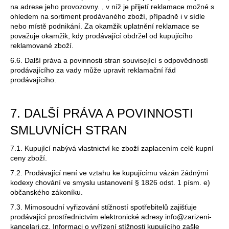
na adrese jeho provozovny. , v níž je přijetí reklamace možné s
ohledem na sortiment prodávaného zboží, případně i v sídle
nebo místě podnikání. Za okamžik uplatnění reklamace se
považuje okamžik, kdy prodávající obdržel od kupujícího
reklamované zboží.
6.6. Další práva a povinnosti stran související s odpovědností
prodávajícího za vady může upravit reklamační řád
prodávajícího.
7. DALŠÍ PRÁVA A POVINNOSTI
SMLUVNÍCH STRAN
7.1. Kupující nabývá vlastnictví ke zboží zaplacením celé kupní
ceny zboží.
7.2. Prodávající není ve vztahu ke kupujícímu vázán žádnými
kodexy chování ve smyslu ustanovení § 1826 odst. 1 písm. e)
občanského zákoníku.
7.3. Mimosoudní vyřizování stížností spotřebitelů zajišťuje
prodávající prostřednictvím elektronické adresy info@zarizeni-
kancelari.cz. Informaci o vyřízení stížnosti kupujícího zašle