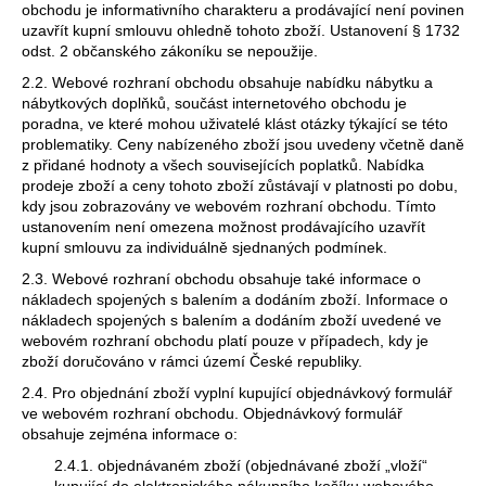
č
obchodu je informativního charakteru a prodávající není povinen
u
uzavřít kupní smlouvu ohledně tohoto zboží. Ustanovení § 1732
j
odst. 2 občanského zákoníku se nepoužije.
e
2.2. Webové rozhraní obchodu obsahuje nabídku nábytku a
m
nábytkových doplňků, součást internetového obchodu je
e
poradna, ve které mohou uživatelé klást otázky týkající se této
problematiky. Ceny nabízeného zboží jsou uvedeny včetně daně
z přidané hodnoty a všech souvisejících poplatků. Nabídka
prodeje zboží a ceny tohoto zboží zůstávají v platnosti po dobu,
JEDNACÍ
STŮL
kdy jsou zobrazovány ve webovém rozhraní obchodu. Tímto
ALFA
ustanovením není omezena možnost prodávajícího uzavřít
400,
kupní smlouvu za individuálně sjednaných podmínek.
180
X
2.3. Webové rozhraní obchodu obsahuje také informace o
80
nákladech spojených s balením a dodáním zboží. Informace o
CM
nákladech spojených s balením a dodáním zboží uvedené ve
webovém rozhraní obchodu platí pouze v případech, kdy je
11
zboží doručováno v rámci území České republiky.
610
Kč
2.4. Pro objednání zboží vyplní kupující objednávkový formulář
Původně:
ve webovém rozhraní obchodu. Objednávkový formulář
12
obsahuje zejména informace o:
900
Kč
2.4.1. objednávaném zboží (objednávané zboží „vloží“
kupující do elektronického nákupního košíku webového