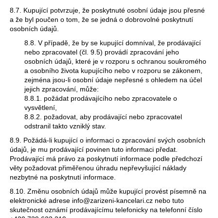
8.7. Kupující potvrzuje, že poskytnuté osobní údaje jsou přesné
a že byl poučen o tom, že se jedná o dobrovolné poskytnutí
osobních údajů.
8.8. V případě, že by se kupující domníval, že prodávající
nebo zpracovatel (čl. 9.5) provádí zpracování jeho
osobních údajů, které je v rozporu s ochranou soukromého
a osobního života kupujícího nebo v rozporu se zákonem,
zejména jsou-li osobní údaje nepřesné s ohledem na účel
jejich zpracování, může:
8.8.1. požádat prodávajícího nebo zpracovatele o
vysvětlení,
8.8.2. požadovat, aby prodávající nebo zpracovatel
odstranil takto vzniklý stav.
8.9. Požádá-li kupující o informaci o zpracování svých osobních
údajů, je mu prodávající povinen tuto informaci předat.
Prodávající má právo za poskytnutí informace podle předchozí
věty požadovat přiměřenou úhradu nepřevyšující náklady
nezbytné na poskytnutí informace.
8.10. Změnu osobních údajů může kupující provést písemně na
elektronické adrese info@zarizeni-kancelari.cz nebo tuto
skutečnost oznámí prodávajícímu telefonicky na telefonní číslo