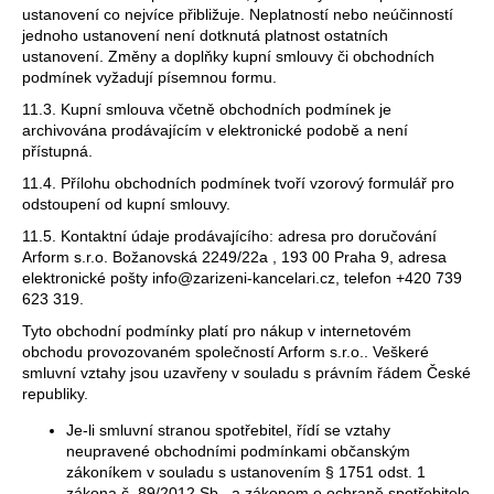
ustanovení co nejvíce přibližuje. Neplatností nebo neúčinností
jednoho ustanovení není dotknutá platnost ostatních
ustanovení. Změny a doplňky kupní smlouvy či obchodních
podmínek vyžadují písemnou formu.
11.3. Kupní smlouva včetně obchodních podmínek je
archivována prodávajícím v elektronické podobě a není
přístupná.
11.4. Přílohu obchodních podmínek tvoří vzorový formulář pro
odstoupení od kupní smlouvy.
11.5. Kontaktní údaje prodávajícího: adresa pro doručování
Arform s.r.o. Božanovská 2249/22a , 193 00 Praha 9, adresa
elektronické pošty info@zarizeni-kancelari.cz, telefon +420 739
623 319.
Tyto obchodní podmínky platí pro nákup v internetovém
obchodu provozovaném společností Arform s.r.o.. Veškeré
smluvní vztahy jsou uzavřeny v souladu s právním řádem České
republiky.
Je-li smluvní stranou spotřebitel, řídí se vztahy
neupravené obchodními podmínkami občanským
zákoníkem v souladu s ustanovením § 1751 odst. 1
zákona č. 89/2012 Sb., a zákonem o ochraně spotřebitele