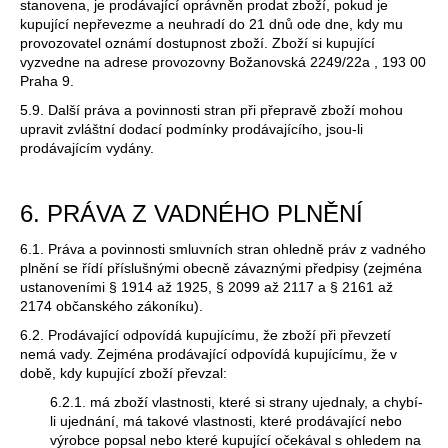
stanovena, je prodávající oprávněn prodat zboží, pokud je
kupující nepřevezme a neuhradí do 21 dnů ode dne, kdy mu
provozovatel oznámí dostupnost zboží. Zboží si kupující
vyzvedne na adrese provozovny
Božanovská 2249/22a , 193 00
Praha 9
.
5.9. Další práva a povinnosti stran při přepravě zboží mohou
upravit zvláštní dodací podmínky prodávajícího, jsou-li
prodávajícím vydány.
6. PRÁVA Z VADNÉHO PLNĚNÍ
6.1. Práva a povinnosti smluvních stran ohledně práv z vadného
plnění se řídí příslušnými obecně závaznými předpisy (zejména
ustanoveními § 1914 až 1925, § 2099 až 2117 a § 2161 až
2174 občanského zákoníku).
6.2. Prodávající odpovídá kupujícímu, že zboží při převzetí
nemá vady. Zejména prodávající odpovídá kupujícímu, že v
době, kdy kupující zboží převzal:
6.2.1. má zboží vlastnosti, které si strany ujednaly, a chybí-
li ujednání, má takové vlastnosti, které prodávající nebo
výrobce popsal nebo které kupující očekával s ohledem na