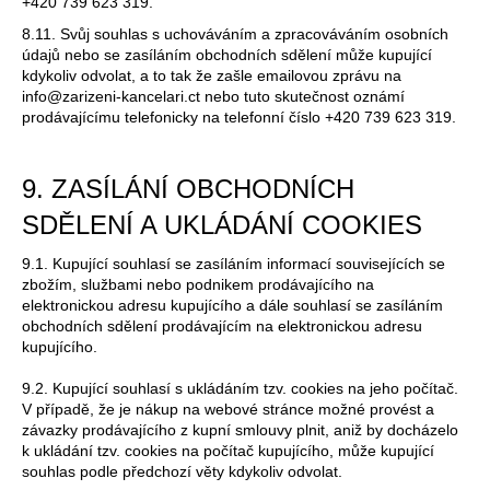
+420 739 623 319.
8.11. Svůj souhlas s uchováváním a zpracováváním osobních
údajů nebo se zasíláním obchodních sdělení může kupující
kdykoliv odvolat, a to tak že zašle emailovou zprávu na
info@zarizeni-kancelari.ct nebo tuto skutečnost oznámí
prodávajícímu telefonicky na telefonní číslo +420 739 623 319.
9. ZASÍLÁNÍ OBCHODNÍCH
SDĚLENÍ A UKLÁDÁNÍ COOKIES
9.1. Kupující souhlasí se zasíláním informací souvisejících se
zbožím, službami nebo podnikem prodávajícího na
elektronickou adresu kupujícího a dále souhlasí se zasíláním
obchodních sdělení prodávajícím na elektronickou adresu
kupujícího.
9.2. Kupující souhlasí s ukládáním tzv. cookies na jeho počítač.
V případě, že je nákup na webové stránce možné provést a
závazky prodávajícího z kupní smlouvy plnit, aniž by docházelo
k ukládání tzv. cookies na počítač kupujícího, může kupující
souhlas podle předchozí věty kdykoliv odvolat.