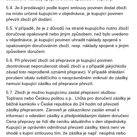
5.4. Je-li prodávající podle kupní smlouvy povinen dodat zboží
na místo určené kupujícím v objednávce, je kupující povinen
převzít zboží při dodání.
5.5. V případě, že je z důvodů na straně kupujícího nutno zboží
doručovat opakovaně nebo jiným způsobem, než bylo uvedeno
v objednávce, je kupující povinen uhradit náklady spojené s
opakovaným doručováním zboží, resp. náklady spojené s jiným
způsobem doručení.
5.6. Při převzetí zboží od přepravce je kupující povinen
zkontrolovat neporušenost obalů zboží a v případě jakýchkoliv
závad toto neprodleně oznámit přepravci. V případě shledání
porušení obalu svědčícího o neoprávněném vniknutí do zásilky
nemusí kupující zásilku od přepravce převzít.
5.7. Zboží je možno kupujícímu zaslat přepravní službou
Toptrans nebo Českou poštou s.p.. Lhůta pro doručení zásilky je
běžně kamkoliv v České republice do 24 hodin od převzetí
zásilky přepravcem. Zároveň je zákazníkovi zaslán email s
informací o odeslání zásilky a předpokládaným datem doručení.
Cena přepravy se řídí dle ceníku aktuálního v den objednávky.
Kupující je oprávněn odmítnout převzetí zásilky, která není ve
shodě s kupní smlouvou tím, že zásilka je např. neúplná nebo