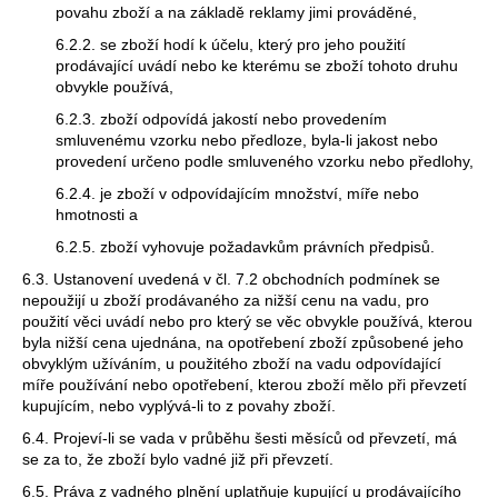
povahu zboží a na základě reklamy jimi prováděné,
6.2.2. se zboží hodí k účelu, který pro jeho použití
prodávající uvádí nebo ke kterému se zboží tohoto druhu
obvykle používá,
6.2.3. zboží odpovídá jakostí nebo provedením
smluvenému vzorku nebo předloze, byla-li jakost nebo
provedení určeno podle smluveného vzorku nebo předlohy,
6.2.4. je zboží v odpovídajícím množství, míře nebo
hmotnosti a
6.2.5. zboží vyhovuje požadavkům právních předpisů.
6.3. Ustanovení uvedená v čl. 7.2 obchodních podmínek se
nepoužijí u zboží prodávaného za nižší cenu na vadu, pro
použití věci uvádí nebo pro který se věc obvykle používá, kterou
byla nižší cena ujednána, na opotřebení zboží způsobené jeho
obvyklým užíváním, u použitého zboží na vadu odpovídající
míře používání nebo opotřebení, kterou zboží mělo při převzetí
kupujícím, nebo vyplývá-li to z povahy zboží.
6.4. Projeví-li se vada v průběhu šesti měsíců od převzetí, má
se za to, že zboží bylo vadné již při převzetí.
6.5. Práva z vadného plnění uplatňuje kupující u prodávajícího