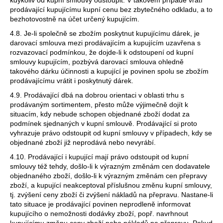
prodávající kupujícímu kupní cenu bez zbytečného odkladu, a to
bezhotovostně na účet určený kupujícím.
4.8. Je-li společně se zbožím poskytnut kupujícímu dárek, je
darovací smlouva mezi prodávajícím a kupujícím uzavřena s
rozvazovací podmínkou, že dojde-li k odstoupení od kupní
smlouvy kupujícím, pozbývá darovací smlouva ohledně
takového dárku účinnosti a kupující je povinen spolu se zbožím
prodávajícímu vrátit i poskytnutý dárek.
4.9. Prodávající dbá na dobrou orientaci v oblasti trhu s
prodávaným sortimentem, přesto může výjimečně dojít k
situacím, kdy nebude schopen objednané zboží dodat za
podmínek sjednaných v kupní smlouvě. Prodávající si proto
vyhrazuje právo odstoupit od kupní smlouvy v případech, kdy se
objednané zboží již neprodává nebo nevyrábí.
4.10. Prodávající i kupující mají právo odstoupit od kupní
smlouvy též tehdy, došlo-li k výrazným změnám cen dodavatele
objednaného zboží, došlo-li k výrazným změnám cen přepravy
zboží, a kupující neakceptoval příslušnou změnu kupní smlouvy,
tj. zvýšení ceny zboží či zvýšení nákladů na přepravu. Nastane-li
tato situace je prodávající povinen neprodleně informovat
kupujícího o nemožnosti dodávky zboží, popř. navrhnout
kupujícímu změnu ceny zboží nebo nákladů na přepravu. Pokud