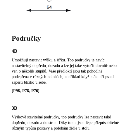
Područky
4D
Umožňují nastavit výšku a šířku. Top područky je navíc
nastavitelný dopředu, dozadu a lze jej také vytočit dovnitř nebo
ven o několik stupňů. Vaše předloktí jsou tak pohodlně
podepřena v různých polohách, například když máte při psaní
zápěstí blízko u sebe.
(P98, P78, P76)
3D
Výškově stavitelné područky, top područky lze nastavit také
dopředu, dozadu a do stran. Díky tomu jsou lépe přizpůsobitelné
různým typům postavy a polohám židle u stolu