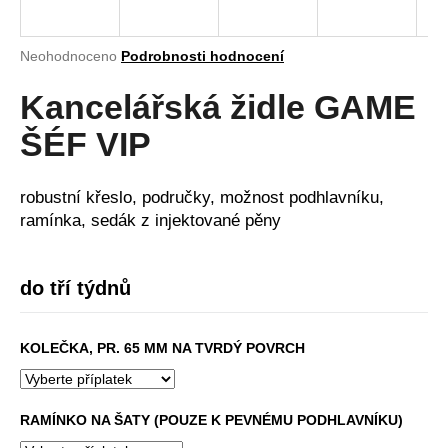
a
j
Průměrné
Neohodnoceno
Podrobnosti hodnocení
í
hodnocení
produktu
Kancelářská židle GAME
t
je
?
0,0
ŠÉF VIP
z
5
hvězdiček.
robustní křeslo, područky, možnost podhlavníku,
ramínka, sedák z injektované pěny
HLEDAT
do tří týdnů
D
o
KOLEČKA, PR. 65 MM NA TVRDÝ POVRCH
p
o
r
RAMÍNKO NA ŠATY (POUZE K PEVNÉMU PODHLAVNÍKU)
u