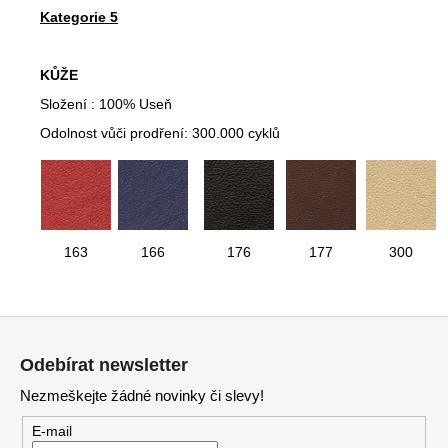
Kategorie 5
KŮŽE
Složení : 100% Useň
Odolnost vůči prodření: 300.000 cyklů
163
166
176
177
300
Z
á
Odebírat newsletter
p
Nezmeškejte žádné novinky či slevy!
a
t
E-mail