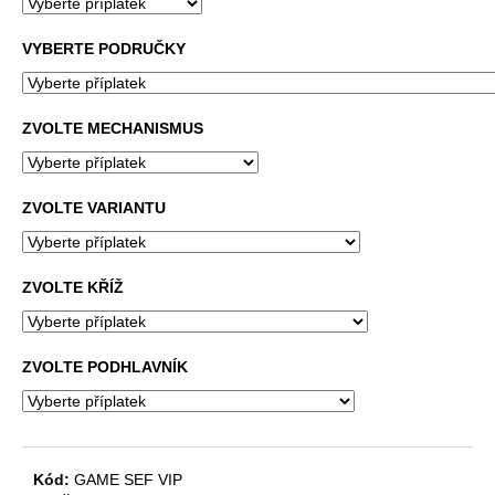
č
u
VYBERTE PODRUČKY
j
e
m
e
ZVOLTE MECHANISMUS
VÝŠKOVĚ
ZVOLTE VARIANTU
STAVITELNÝ
STŮL
ALFA
UP,
160
ZVOLTE KŘÍŽ
X
80
CM,
VÝŠKA
ZVOLTE PODHLAVNÍK
63
-
129
CM
9
Kód:
GAME SEF VIP
999