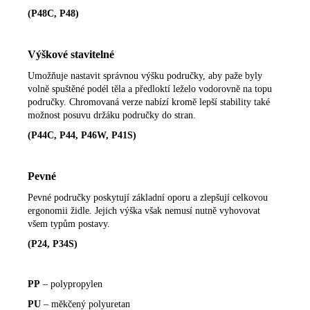
(P48C, P48)
Výškové stavitelné
Umožňuje nastavit správnou výšku područky, aby paže byly
volně spuštěné podél těla a předloktí leželo vodorovně na topu
područky. Chromovaná verze nabízí kromě lepší stability také
možnost posuvu držáku područky do stran.
(P44C, P44, P46W, P41S)
Pevné
Pevné područky poskytují základní oporu a zlepšují celkovou
ergonomii židle. Jejich výška však nemusí nutně vyhovovat
všem typům postavy.
(P24, P34S)
PP
– polypropylen
PU
– měkčený polyuretan