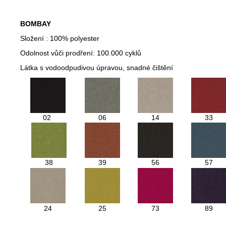
BOMBAY
Složení : 100% polyester
Odolnost vůči prodření: 100.000 cyklů
Látka s vodoodpudivou úpravou, snadné čištění
02
06
14
33
38
39
56
57
24
25
73
89