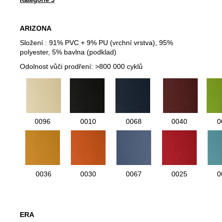
ARIZONA
Složení :
91% PVC + 9% PU (vrchní vrstva), 95%
polyester, 5% bavlna (podklad)
Odolnost vůči prodření:
>800 000 cyklů
0096
0010
0068
0040
0
0036
0030
0067
0025
0
ERA