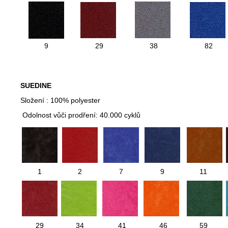
9
29
38
82
SUEDINE
Složení : 100% polyester
Odolnost vůči prodření: 40.000 cyklů
1
2
7
9
11
29
34
41
46
59