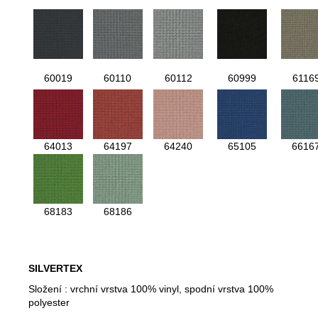
60019
60110
60112
60999
6116
64013
64197
64240
65105
6616
68183
68186
SILVERTEX
Složení : vrchní vrstva 100% vinyl, spodní vrstva 100%
polyester