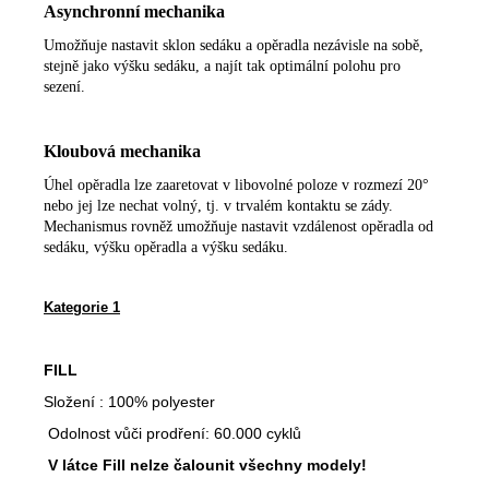
Asynchronní mechanika
Umožňuje nastavit sklon sedáku a opěradla nezávisle na sobě,
stejně jako výšku sedáku, a najít tak optimální polohu pro
sezení.
Kloubová mechanika
Úhel opěradla lze zaaretovat v libovolné poloze v rozmezí 20°
nebo jej lze nechat volný, tj. v trvalém kontaktu se zády.
Mechanismus rovněž umožňuje nastavit vzdálenost opěradla od
sedáku, výšku opěradla a výšku sedáku.
Kategorie 1
FILL
Složení : 100% polyester
Odolnost vůči prodření: 60.000 cyklů
V látce Fill nelze čalounit všechny modely!