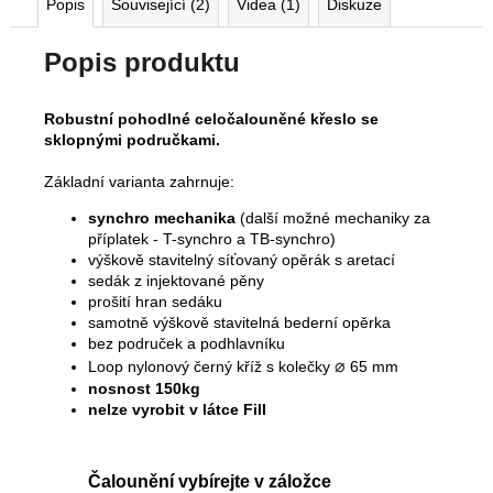
Popis
Související (2)
Videa (1)
Diskuze
Popis produktu
Robustní pohodlné celočalouněné křeslo se
sklopnými područkami.
Základní varianta zahrnuje:
synchro mechanika
(další možné mechaniky za
příplatek - T-synchro a TB-synchro)
výškově stavitelný síťovaný opěrák s aretací
sedák z injektované pěny
prošití hran sedáku
samotně výškově stavitelná bederní opěrka
bez područek a podhlavníku
⌀
Loop nylonový černý kříž s kolečky
65 mm
nosnost 150kg
nelze vyrobit v látce Fill
Čalounění vybírejte v záložce