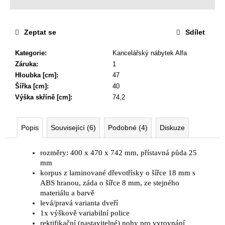
Zeptat se
Sdílet
Kategorie
:
Kancelářský nábytek Alfa
Záruka
:
1
Hloubka [cm]
:
47
Šířka [cm]
:
40
Výška skříně [cm]
:
74,2
Popis
Související (6)
Podobné (4)
Diskuze
rozměry: 400 x 470 x 742 mm, přístavná půda 25
mm
korpus z laminované dřevotřísky o šířce 18 mm s
ABS hranou, záda o šířce 8 mm, ze stejného
materiálu a barvě
levá/pravá varianta dveří
1x výškově variabilní police
rektifikační (nastavitelné) nohy pro vyrovnání