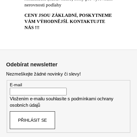
nerovnosti podlahy
CENY JSOU ZÁKLADNÍ, POSKYTNEME
VÁM VÝHODNĚJŠÍ. KONTAKTUJTE
NÁS !!!
Z
á
Odebírat newsletter
p
Nezmeškejte žádné novinky či slevy!
a
t
E-mail
í
Vložením e-mailu souhlasíte s
podmínkami ochrany
osobních údajů
PŘIHLÁSIT SE