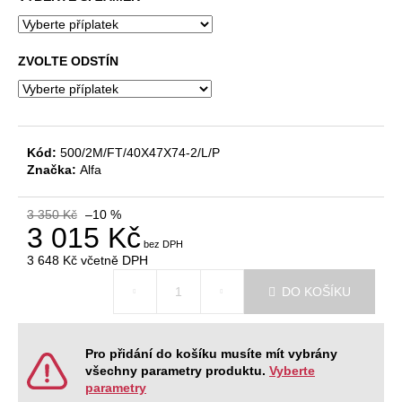
č
u
j
e
ZVOLTE ODSTÍN
m
e
Kód:
500/2M/FT/40X47X74-2/L/P
JEDNACÍ
STŮL
Značka:
Alfa
NEVADA
220
X
3 350 Kč
–10 %
3 015 Kč
120
X
76,2
3 648 Kč
včetně DPH
CM
Měrná
DO KOŠÍKU
cena:
9
404
Kč
Původně:
Pro přidání do košíku musíte mít vybrány
11
všechny parametry produktu.
Vyberte
468
parametry
Kč