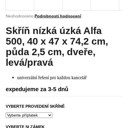
a
j
Průměrné
Neohodnoceno
Podrobnosti hodnocení
í
hodnocení
produktu
Skříň nízká úzká Alfa
t
je
?
0,0
500, 40 x 47 x 74,2 cm,
z
5
půda 2,5 cm, dveře,
hvězdiček.
levá/pravá
HLEDAT
univerzální řešení pro každou kancelář
expedujeme za 3-5 dnů
D
o
p
VYBERTE PROVEDENÍ SKŘÍNĚ
o
r
u
VYBERTE SI ZÁMEK