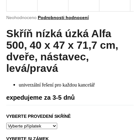
a
j
Průměrné
Neohodnoceno
Podrobnosti hodnocení
í
hodnocení
produktu
Skříň nízká úzká Alfa
t
je
?
0,0
500, 40 x 47 x 71,7 cm,
z
5
dveře, nástavec,
hvězdiček.
levá/pravá
HLEDAT
univerzální řešení pro každou kancelář
expedujeme za 3-5 dnů
D
o
p
VYBERTE PROVEDENÍ SKŘÍNĚ
o
r
u
VYBERTE SI ZÁMEK