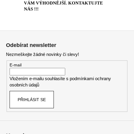
VÁM VÝHODNĚJŠÍ. KONTAKTUJTE
NÁS !!!
Z
á
Odebírat newsletter
p
Nezmeškejte žádné novinky či slevy!
a
t
E-mail
í
Vložením e-mailu souhlasíte s
podmínkami ochrany
osobních údajů
PŘIHLÁSIT SE