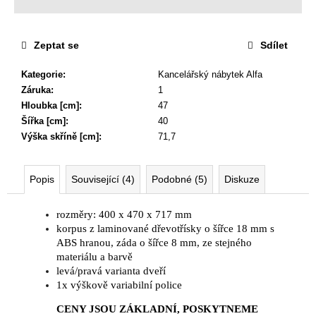
Zeptat se
Sdílet
Kategorie
:
Kancelářský nábytek Alfa
Záruka
:
1
Hloubka [cm]
:
47
Šířka [cm]
:
40
Výška skříně [cm]
:
71,7
Popis
Související (4)
Podobné (5)
Diskuze
rozměry: 400 x 470 x 717 mm
korpus z laminované dřevotřísky o šířce 18 mm s
ABS hranou, záda o šířce 8 mm, ze stejného
materiálu a barvě
levá/pravá varianta dveří
1x výškově variabilní police
CENY JSOU ZÁKLADNÍ, POSKYTNEME