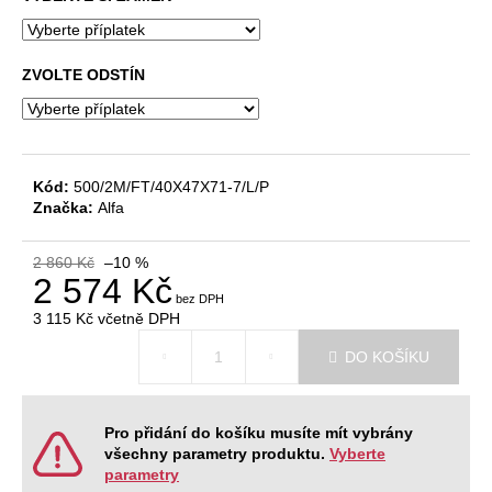
č
u
j
e
ZVOLTE ODSTÍN
m
e
Kód:
500/2M/FT/40X47X71-7/L/P
JEDNACÍ
STŮL
Značka:
Alfa
NEVADA
220
X
2 860 Kč
–10 %
2 574 Kč
120
X
76,2
3 115 Kč
včetně DPH
CM
Měrná
DO KOŠÍKU
cena:
9
404
Kč
Původně:
Pro přidání do košíku musíte mít vybrány
11
všechny parametry produktu.
Vyberte
468
parametry
Kč