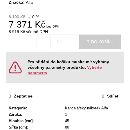
č
Značka:
Alfa
u
j
8 190 Kč
–10 %
e
7 371 Kč
m
8 919 Kč
včetně DPH
e
Měrná
DO KOŠÍKU
cena:
JEDNACÍ
STŮL
NEVADA
Pro přidání do košíku musíte mít vybrány
220
všechny parametry produktu.
Vyberte
X
parametry
120
X
76,2
CM
Zeptat se
Sdílet
9
404
Kč
Kategorie
:
Kancelářský nábytek Alfa
Původně:
Záruka
:
1
11
Hloubka [cm]
:
45
468
Kč
Šířka [cm]
:
80