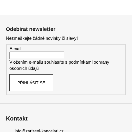
Z
á
Odebírat newsletter
p
Nezmeškejte žádné novinky či slevy!
a
t
E-mail
í
Vložením e-mailu souhlasíte s
podmínkami ochrany
osobních údajů
PŘIHLÁSIT SE
Kontakt
info
@
zarizeni-kancelari.cz