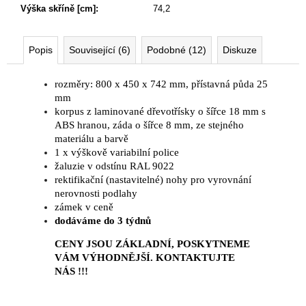
Výška skříně [cm]
:
74,2
Popis
Související (6)
Podobné (12)
Diskuze
rozměry: 800 x 450 x 742 mm, přístavná půda 25
mm
korpus z laminované dřevotřísky o šířce 18 mm s
ABS hranou, záda o šířce 8 mm, ze stejného
materiálu a barvě
1 x výškově variabilní police
žaluzie v odstínu RAL 9022
rektifikační (nastavitelné) nohy pro vyrovnání
nerovnosti podlahy
zámek v ceně
dodáváme
do 3 týdnů
CENY JSOU ZÁKLADNÍ, POSKYTNEME
VÁM VÝHODNĚJŠÍ. KONTAKTUJTE
NÁS !!!