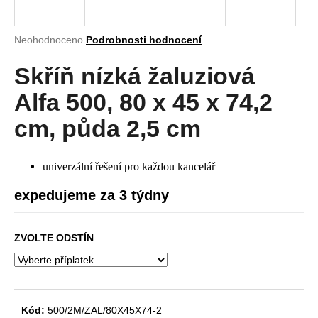
a
j
Průměrné
Neohodnoceno
Podrobnosti hodnocení
í
hodnocení
produktu
Skříň nízká žaluziová
t
je
?
0,0
Alfa 500, 80 x 45 x 74,2
z
5
cm, půda 2,5 cm
hvězdiček.
HLEDAT
univerzální řešení pro každou kancelář
expedujeme za 3 týdny
D
ZVOLTE ODSTÍN
o
p
o
r
u
Kód:
500/2M/ZAL/80X45X74-2