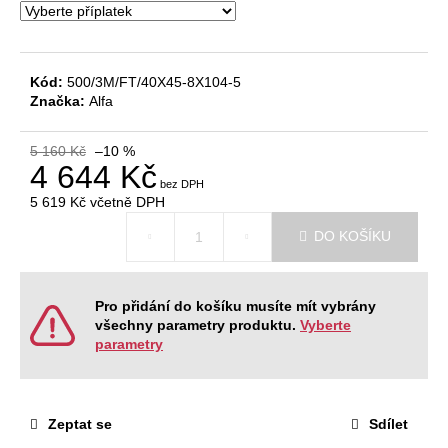
č
u
j
e
Kód:
500/3M/FT/40X45-8X104-5
m
Značka:
Alfa
e
5 160 Kč
–10 %
4 644 Kč
JEDNACÍ
STŮL
5 619 Kč
včetně DPH
NEVADA
Měrná
220
DO KOŠÍKU
cena:
X
120
X
76,2
Pro přidání do košíku musíte mít vybrány
CM
všechny parametry produktu.
Vyberte
9
parametry
404
Kč
Původně:
11
468
Zeptat se
Sdílet
Kč