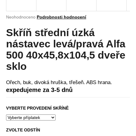
a
j
Průměrné
Neohodnoceno
Podrobnosti hodnocení
í
hodnocení
produktu
Skříň střední úzká
t
je
?
0,0
nástavec levá/pravá Alfa
z
5
500 40x45,8x104,5 dveře
hvězdiček.
sklo
HLEDAT
Ořech, buk, divoká hruška, třešeň. ABS hrana.
expedujeme za 3-5 dnů
D
o
VYBERTE PROVEDENÍ SKŘÍNĚ
p
o
r
u
ZVOLTE ODSTÍN