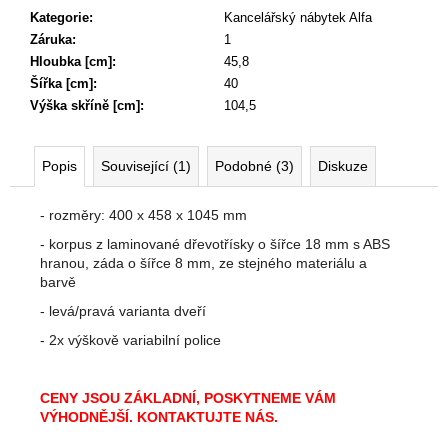
Kategorie
:
Kancelářský nábytek Alfa
Záruka
:
1
Hloubka [cm]
:
45,8
Šířka [cm]
:
40
Výška skříně [cm]
:
104,5
Popis
Související (1)
Podobné (3)
Diskuze
- rozměry: 400 x 458 x 1045 mm
- korpus z laminované dřevotřísky o šířce 18 mm s ABS
hranou, záda o šířce 8 mm, ze stejného materiálu a
barvě
- levá/pravá varianta dveří
- 2x výškově variabilní police
CENY JSOU ZÁKLADNÍ, POSKYTNEME VÁM
VÝHODNĚJŠÍ. KONTAKTUJTE NÁS.