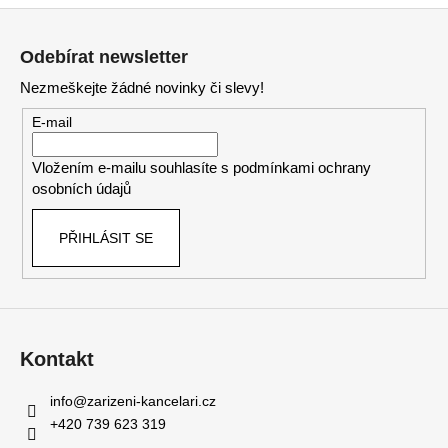
Z
á
Odebírat newsletter
p
Nezmeškejte žádné novinky či slevy!
a
t
E-mail
í
Vložením e-mailu souhlasíte s
podmínkami ochrany
osobních údajů
PŘIHLÁSIT SE
Kontakt
info
@
zarizeni-kancelari.cz
+420 739 623 319