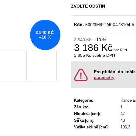
KANCELÁŘSKÁ ŽIDLE GAME ŠÉF
NÁBYTKOVÁ SE
ZVOLTE ODSTÍN
5 196 Kč
22 967 Kč
Původně:
5 470 Kč
Původně:
28 008
Kód:
500/3M/FT/40X47X104-5
3 540 KČ
–10 %
3 540 Kč
–10 %
3 186 Kč
3 855 Kč
včetně DPH
Měrná
cena:
Pro přidání do koší
parametry
Kategorie
:
Kancelář
Záruka
:
1
Hloubka [cm]
:
47
Šířka [cm]
:
40
Výška skříně [cm]
:
106,3