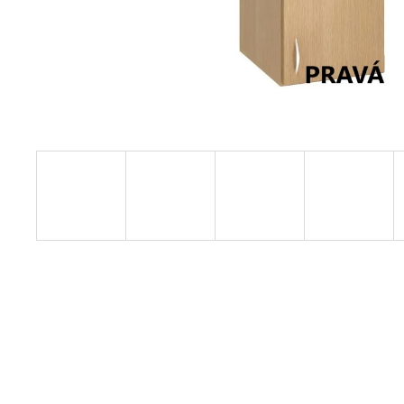
VÝŠKOVĚ STAVITELNÝ STŮL ALFA
UP, 160 X 80 CM, VÝŠKA 63 - 129 CM
9 999 Kč
Původně:
11 185 Kč