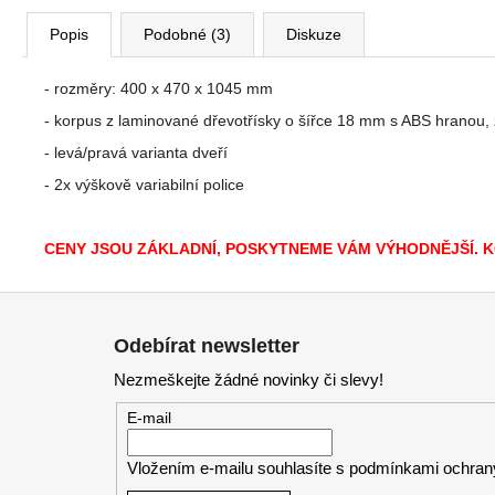
Popis
Podobné (3)
Diskuze
- rozměry: 400 x 470 x 1045 mm
- korpus z laminované dřevotřísky o šířce 18 mm s ABS hranou,
- levá/pravá varianta dveří
- 2x výškově variabilní police
CENY JSOU ZÁKLADNÍ, POSKYTNEME VÁM VÝHODNĚJŠÍ. 
Z
á
Odebírat newsletter
p
Nezmeškejte žádné novinky či slevy!
a
t
E-mail
í
Vložením e-mailu souhlasíte s
podmínkami ochrany