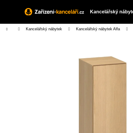
K
Přejít
na
o
Kancelářský nábyt
obsah
Zpět
Zpět
š
do
do
í
Domů
Kancelářský nábytek
Kancelářský nábytek Alfa
obchodu
obchodu
k