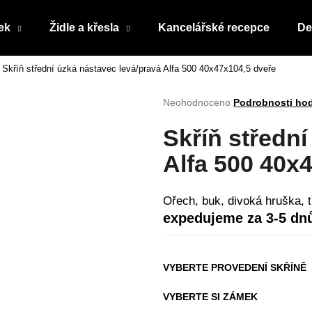
ek
Židle a křesla
Kancelářské recepce
De
Skříň střední úzká nástavec levá/pravá Alfa 500 40x47x104,5 dveře
Co potřebujete najít?
Průměrné
Neohodnoceno
Podrobnosti ho
hodnocení
produktu
HLEDAT
Skříň střední
je
0,0
Alfa 500 40x
z
5
Doporučujeme
hvězdiček.
Ořech, buk, divoká hruška, 
expedujeme za 3-5 dn
VYBERTE PROVEDENÍ SKŘÍNĚ
VYBERTE SI ZÁMEK