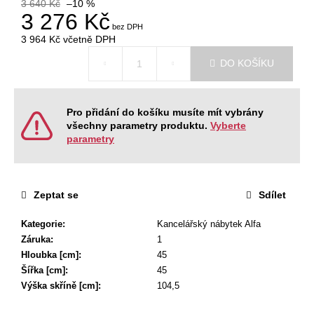
č
3 640 Kč
–10 %
3 276 Kč
u
j
3 964 Kč
včetně DPH
e
Měrná
m
DO KOŠÍKU
cena:
e
Pro přidání do košíku musíte mít vybrány
KANCELÁŘSKÁ
všechny parametry produktu.
Vyberte
ŽIDLE
parametry
GAME
ŠÉF
5
196
Zeptat se
Sdílet
Kč
Původně:
5
Kategorie
:
Kancelářský nábytek Alfa
470
Záruka
:
1
Kč
Hloubka [cm]
:
45
Šířka [cm]
:
45
Výška skříně [cm]
:
104,5