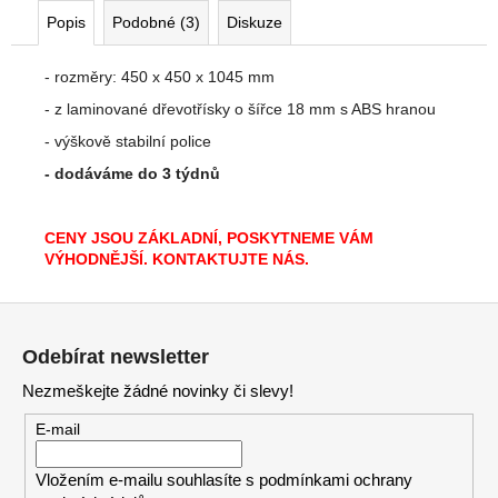
Popis
Podobné (3)
Diskuze
- rozměry: 450 x 450 x 1045 mm
- z laminované dřevotřísky o šířce 18 mm s ABS hranou
- výškově stabilní police
- dodáváme
do 3 týdnů
CENY JSOU ZÁKLADNÍ, POSKYTNEME VÁM
VÝHODNĚJŠÍ. KONTAKTUJTE NÁS.
Z
á
Odebírat newsletter
p
Nezmeškejte žádné novinky či slevy!
a
t
E-mail
í
Vložením e-mailu souhlasíte s
podmínkami ochrany