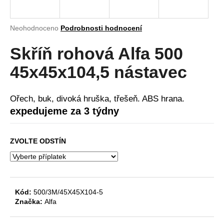
a
j
Průměrné
Neohodnoceno
Podrobnosti hodnocení
í
hodnocení
produktu
Skříň rohová Alfa 500
t
je
?
0,0
45x45x104,5 nástavec
z
5
hvězdiček.
Ořech, buk, divoká hruška, třešeň. ABS hrana.
expedujeme za 3 týdny
HLEDAT
ZVOLTE ODSTÍN
D
o
p
o
Kód:
500/3M/45X45X104-5
Značka:
Alfa
r
u