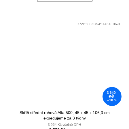
Kód:
500/3M/45X45X106-3
3 640
KČ
–10 %
Skříň střední rohová Alfa 500, 45 x 45 x 106,3 cm
expedujeme za 3 týdny
3 964 Kč včetně DPH