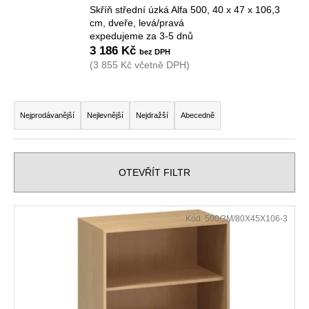
Skříň střední úzká Alfa 500, 40 x 47 x 106,3
a
cm, dveře, levá/pravá
j
expedujeme za 3-5 dnů
í
3 186 Kč
(3 855 Kč včetně DPH)
t
?
Ř
a
Nejprodávanější
Nejlevnější
Nejdražší
Abecedně
z
e
HLEDAT
n
OTEVŘÍT FILTR
í
p
V
D
Kód:
500/3M/80X45X106-3
r
ý
o
o
p
p
d
o
i
u
r
s
k
u
p