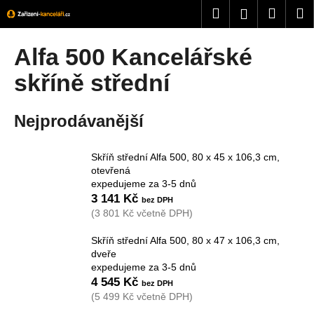
K
Přejít
Hledat
Nákup
M
Přihlášení
na
o
obsah
Zpět
Zpět
košík
š
Alfa 500 Kancelářské
í
C
skříně střední
k
o
p
Nejprodávanější
o
t
Skříň střední Alfa 500, 80 x 45 x 106,3 cm,
ř
otevřená
e
expedujeme za 3-5 dnů
3 141 Kč
b
(3 801 Kč včetně DPH)
u
j
Skříň střední Alfa 500, 80 x 47 x 106,3 cm,
dveře
e
expedujeme za 3-5 dnů
t
4 545 Kč
e
(5 499 Kč včetně DPH)
n