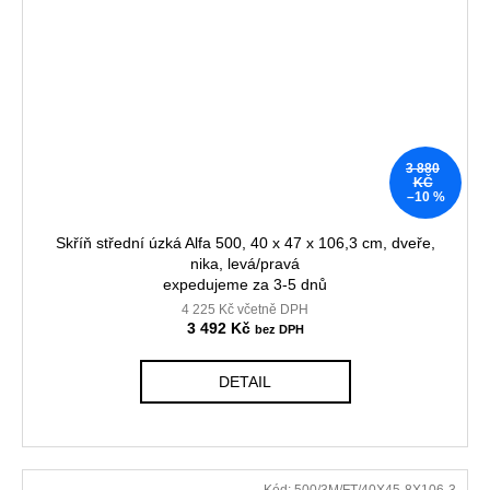
3 880
KČ
–10 %
Skříň střední úzká Alfa 500, 40 x 47 x 106,3 cm, dveře,
nika, levá/pravá
expedujeme za 3-5 dnů
4 225 Kč včetně DPH
3 492 Kč
DETAIL
Kód:
500/3M/FT/40X45-8X106-3