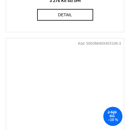
3 276 Kč
DETAIL
Kód:
500/3M/40X45X106-3
2 920
KČ
–10 %