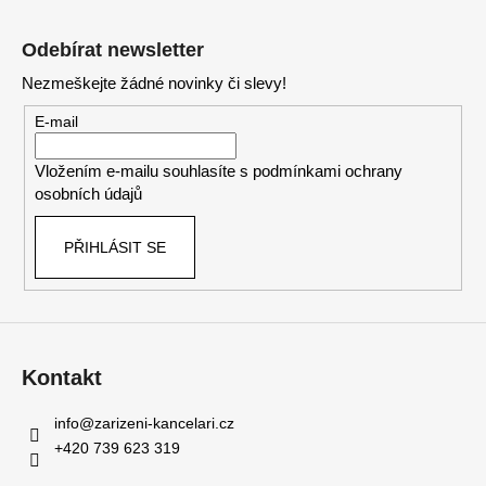
v
Z
k
á
Odebírat newsletter
y
p
v
Nezmeškejte žádné novinky či slevy!
a
ý
t
E-mail
p
í
i
Vložením e-mailu souhlasíte s
podmínkami ochrany
s
osobních údajů
u
PŘIHLÁSIT SE
Kontakt
info
@
zarizeni-kancelari.cz
+420 739 623 319