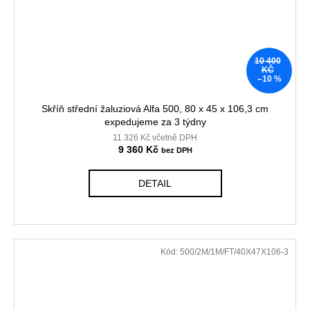
10 400
KČ
–10 %
Skříň střední žaluziová Alfa 500, 80 x 45 x 106,3 cm
expedujeme za 3 týdny
11 326 Kč včetně DPH
9 360 Kč
DETAIL
Kód:
500/2M/1M/FT/40X47X106-3