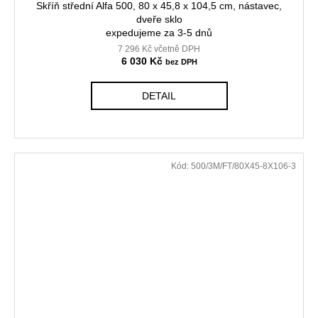
Skříň střední Alfa 500, 80 x 45,8 x 104,5 cm, nástavec,
dveře sklo
expedujeme za 3-5 dnů
7 296 Kč včetně DPH
6 030 Kč
DETAIL
Kód:
500/3M/FT/80X45-8X106-3