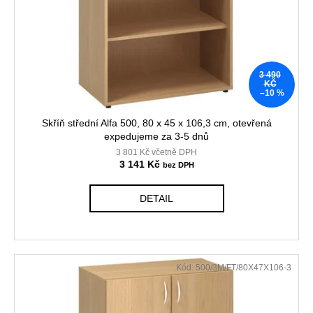
č
t
r
u
ů
o
j
d
e
m
u
3 490
e
k
KČ
–10 %
t
ů
RECEPCE
Skříň střední Alfa 500, 80 x 45 x 106,3 cm, otevřená
TERA
expedujeme za 3-5 dnů
15
3 801 Kč včetně DPH
030
3 141 Kč
Kč
Původně:
16
DETAIL
700
Kč
Kód:
500/3M/FT/80X47X106-3