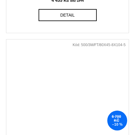
4 455 Kč
DETAIL
Kód:
500/3M/FT/80X45-8X104-5
6 700
KČ
–10 %