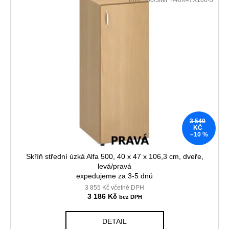
3 540
KČ
–10 %
Skříň střední úzká Alfa 500, 40 x 47 x 106,3 cm, dveře,
levá/pravá
expedujeme za 3-5 dnů
3 855 Kč včetně DPH
3 186 Kč
DETAIL