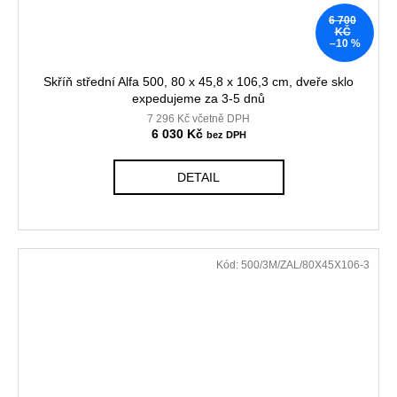
6 700
KČ
–10 %
Skříň střední Alfa 500, 80 x 45,8 x 106,3 cm, dveře sklo
expedujeme za 3-5 dnů
7 296 Kč včetně DPH
6 030 Kč
DETAIL
Kód:
500/3M/ZAL/80X45X106-3