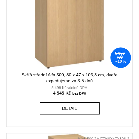
5 050
KČ
–10 %
Skříň střední Alfa 500, 80 x 47 x 106,3 cm, dveře
expedujeme za 3-5 dnů
5 499 Kč včetně DPH
4 545 Kč
DETAIL
Kód:
500/3M/FT/40X47X106-3