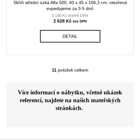
Skříň střední úzká Alfa 500, 40 x 45 x 106,3 cm, otevřená
expedujeme za 3-5 dnů
3 180 Kč včetně DPH
2 628 Kč
DETAIL
11
položek celkem
O
v
l
Více informací o nábytku, včetně ukázek
á
referencí, najdete na našich
mateřských
d
a
stránkách.
c
í
p
r