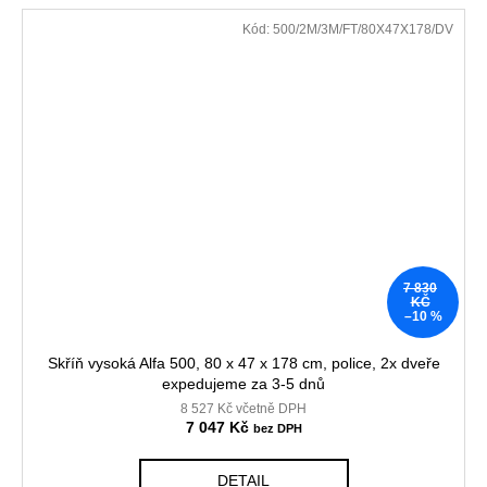
Kód:
500/2M/3M/FT/80X47X178/DV
7 830
KČ
–10 %
Skříň vysoká Alfa 500, 80 x 47 x 178 cm, police, 2x dveře
expedujeme za 3-5 dnů
8 527 Kč včetně DPH
7 047 Kč
DETAIL