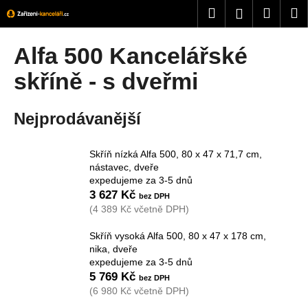
K
Přejít
Hledat
Nákup
M
Přihlášení
na
o
obsah
Zpět
Zpět
košík
š
Alfa 500 Kancelářské
í
C
skříně - s dveřmi
k
o
p
Nejprodávanější
o
t
Skříň nízká Alfa 500, 80 x 47 x 71,7 cm,
ř
nástavec, dveře
e
expedujeme za 3-5 dnů
3 627 Kč
b
(4 389 Kč včetně DPH)
u
j
Skříň vysoká Alfa 500, 80 x 47 x 178 cm,
nika, dveře
e
expedujeme za 3-5 dnů
t
5 769 Kč
e
(6 980 Kč včetně DPH)
n