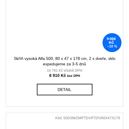
9 900
KČ
–10 %
Skříň vysoká Alfa 500, 80 x 47 x 178 cm, 2 x dveře, sklo
expedujeme za 3-5 dnů
10 781 Kč včetně DPH
8 910 Kč
DETAIL
Kód:
500/3M/2M/FTDV/FTDV/80X47X178