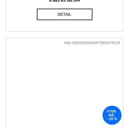
8 685 Kč
DETAIL
Kód:
500/2M/1M/2M/FT/80X47X178
7 770
KČ
–10 %