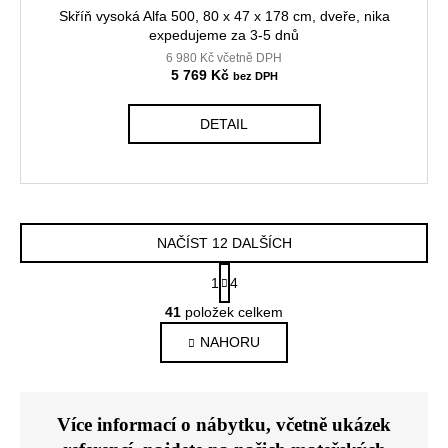
Skříň vysoká Alfa 500, 80 x 47 x 178 cm, dveře, nika
expedujeme za 3-5 dnů
6 980 Kč včetně DPH
5 769 Kč
DETAIL
NAČÍST 12 DALŠÍCH
S
1
4
t
O
r
41
položek celkem
v
á
NAHORU
l
n
k
á
o
d
v
a
á
Více informací o nábytku, včetně ukázek
c
n