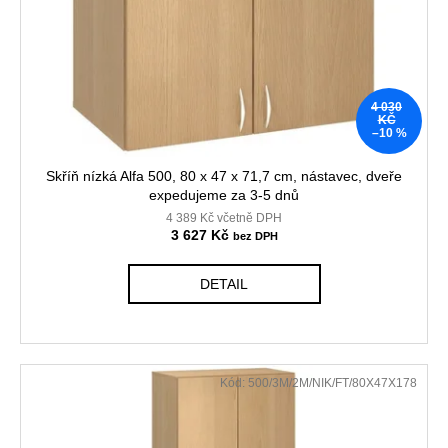
č
t
r
u
ů
o
j
d
e
m
u
4 030
e
k
KČ
–10 %
t
ů
KANCELÁŘSKÁ
Skříň nízká Alfa 500, 80 x 47 x 71,7 cm, nástavec, dveře
ŽIDLE
expedujeme za 3-5 dnů
GAME
4 389 Kč včetně DPH
ŠÉF
3 627 Kč
5
196
Kč
DETAIL
Původně:
5
470
Kč
Kód:
500/3M/2M/NIK/FT/80X47X178