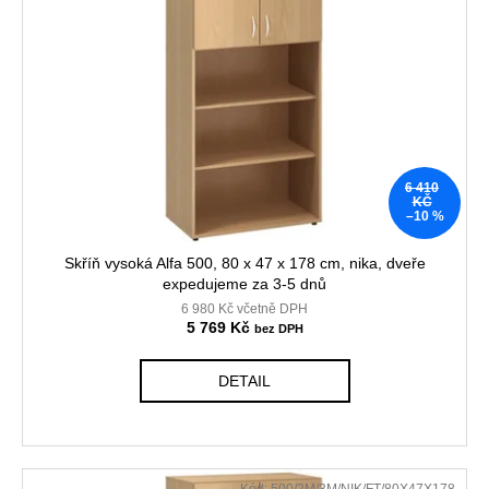
6 410
KČ
–10 %
Skříň vysoká Alfa 500, 80 x 47 x 178 cm, nika, dveře
expedujeme za 3-5 dnů
6 980 Kč včetně DPH
5 769 Kč
DETAIL
Kód:
500/2M/3M/NIK/FT/80X47X178