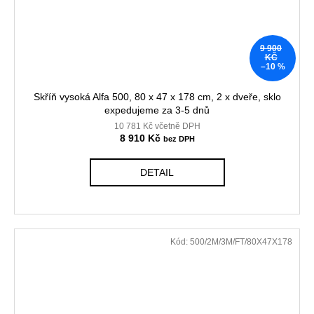
9 900
KČ
–10 %
Skříň vysoká Alfa 500, 80 x 47 x 178 cm, 2 x dveře, sklo
expedujeme za 3-5 dnů
10 781 Kč včetně DPH
8 910 Kč
DETAIL
Kód:
500/2M/3M/FT/80X47X178