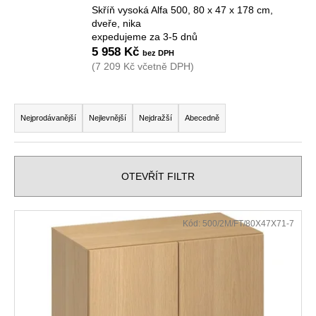
Skříň vysoká Alfa 500, 80 x 47 x 178 cm,
a
dveře, nika
j
expedujeme za 3-5 dnů
í
5 958 Kč
(7 209 Kč včetně DPH)
t
?
Ř
a
Nejprodávanější
Nejlevnější
Nejdražší
Abecedně
z
e
HLEDAT
n
OTEVŘÍT FILTR
í
p
V
D
Kód:
500/2M/FT/80X47X71-7
r
ý
o
o
p
p
d
o
i
u
r
s
k
u
p