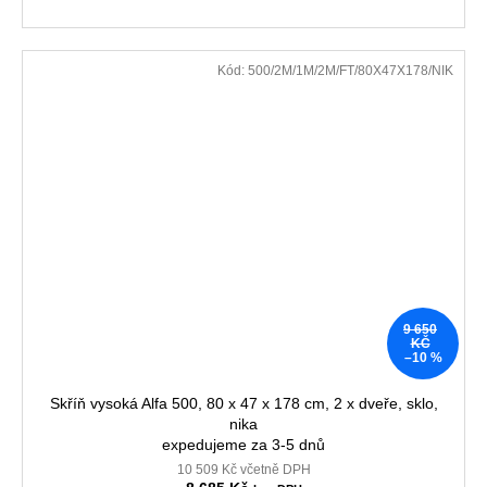
Kód:
500/2M/1M/2M/FT/80X47X178/NIK
9 650
KČ
–10 %
Skříň vysoká Alfa 500, 80 x 47 x 178 cm, 2 x dveře, sklo,
nika
expedujeme za 3-5 dnů
10 509 Kč včetně DPH