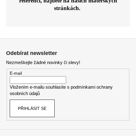
referencí, najdete na našich
mateřských
í
í
stránkách.
p
r
v
k
y
Z
v
á
ý
Odebírat newsletter
p
p
i
Nezmeškejte žádné novinky či slevy!
a
s
t
E-mail
u
í
Vložením e-mailu souhlasíte s
podmínkami ochrany
osobních údajů
PŘIHLÁSIT SE