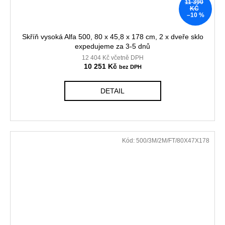
11 390
KČ
–10 %
Skříň vysoká Alfa 500, 80 x 45,8 x 178 cm, 2 x dveře sklo
expedujeme za 3-5 dnů
12 404 Kč včetně DPH
10 251 Kč
DETAIL
Kód:
500/3M/2M/FT/80X47X178