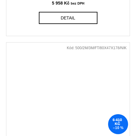
5 958 Kč
DETAIL
Kód:
500/2M/3M/FT/80X47X178/NIK
6 410
KČ
–10 %