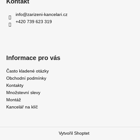
Kontakt
info
@
zarizeni-kancelari.cz
+420 739 623 319
Informace pro vás
Často kladené otázky
Obchodní podmínky
Kontakty
Množstevní slevy
Montáž
Kancelář na klíč
Vytvořil Shoptet