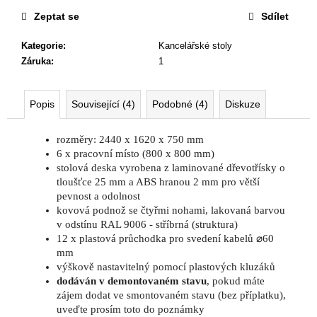
č
u
Zeptat se
Sdílet
j
Kategorie
:
Kancelářské stoly
e
Záruka
:
1
m
e
Popis
Související (4)
Podobné (4)
Diskuze
KANCELÁŘSKÁ
ŽIDLE
rozměry: 2440 x 1620 x 750 mm
GAME
6 x pracovní místo (800 x 800 mm)
ŠÉF
stolová deska vyrobena z laminované dřevotřísky o
5
tloušťce 25 mm a ABS hranou 2 mm pro větší
196
pevnost a odolnost
Kč
kovová podnož se čtyřmi nohami, lakovaná barvou
Původně:
5
v odstínu RAL 9006 - stříbrná (struktura)
470
12 x plastová průchodka pro svedení kabelů ⌀60
Kč
mm
výškově nastavitelný pomocí plastových kluzáků
dodáván v demontovaném stavu
, pokud máte
zájem dodat ve smontovaném stavu (bez příplatku),
uveďte prosím toto do poznámky