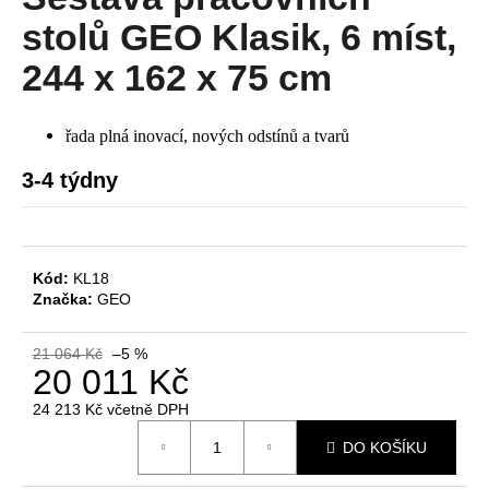
je
a
0,0
stolů GEO Klasik, 6 míst,
z
j
5
244 x 162 x 75 cm
í
hvězdiček.
t
řada plná inovací, nových odstínů a tvarů
?
3-4 týdny
HLEDAT
Kód:
KL18
Značka:
GEO
D
21 064 Kč
–5 %
o
20 011 Kč
p
24 213 Kč včetně DPH
o
Měrná
r
DO KOŠÍKU
cena:
u