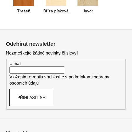
Třešeň
Bříza písková
Javor
Z
á
Odebírat newsletter
p
Nezmeškejte žádné novinky či slevy!
a
t
E-mail
í
Vložením e-mailu souhlasíte s
podmínkami ochrany
osobních údajů
PŘIHLÁSIT SE