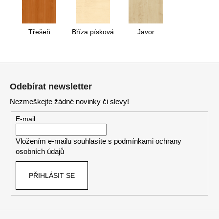
Třešeň
Bříza písková
Javor
Z
á
Odebírat newsletter
p
Nezmeškejte žádné novinky či slevy!
a
t
E-mail
í
Vložením e-mailu souhlasíte s
podmínkami ochrany
osobních údajů
PŘIHLÁSIT SE