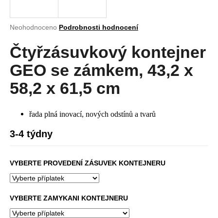
a
j
Průměrné
Neohodnoceno
Podrobnosti hodnocení
í
hodnocení
produktu
Čtyřzásuvkový kontejner
t
je
?
0,0
GEO se zámkem, 43,2 x
z
5
58,2 x 61,5 cm
hvězdiček.
HLEDAT
řada plná inovací, nových odstínů a tvarů
3-4 týdny
D
VYBERTE PROVEDENÍ ZÁSUVEK KONTEJNERU
o
p
o
r
VYBERTE ZAMYKANI KONTEJNERU
u