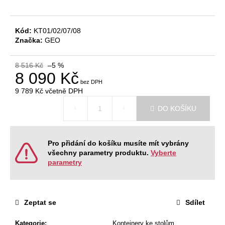
č
u
j
Kód:
KT01/02/07/08
e
Značka:
GEO
m
e
8 516 Kč
–5 %
8 090 Kč
JEDNACÍ
9 789 Kč
včetně DPH
STŮL
Měrná
NEVADA
DO KOŠÍKU
cena:
220
X
120
X
Pro přidání do košíku musíte mít vybrány
76,2
všechny parametry produktu.
Vyberte
CM
parametry
9
404
Kč
Původně:
11
Zeptat se
Sdílet
468
Kč
Kategorie
:
Kontejnery ke stolům