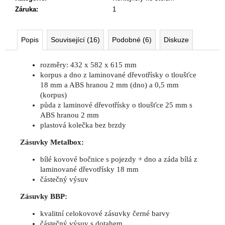
Záruka
:
1
Popis
Související (16)
Podobné (6)
Diskuze
rozměry: 432 x 582 x 615 mm
korpus a dno z laminované dřevotřísky o tloušťce
18 mm a ABS hranou 2 mm (dno) a 0,5 mm
(korpus)
půda z laminové dřevotřísky o tloušťce 25 mm s
ABS hranou 2 mm
plastová kolečka bez brzdy
Zásuvky Metalbox:
bílé kovové bočnice s pojezdy + dno a záda bílá z
laminované dřevotřísky 18 mm
částečný výsuv
Zásuvky BBP:
kvalitní celokovové zásuvky černé barvy
částečný výsuv s dotahem