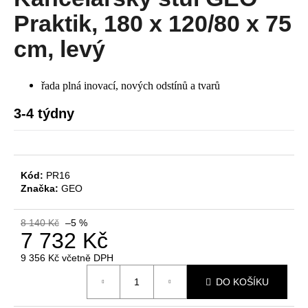
je
a
0,0
Praktik, 180 x 120/80 x 75
z
j
5
cm, levý
í
hvězdiček.
t
řada plná inovací, nových odstínů a tvarů
?
3-4 týdny
HLEDAT
Kód:
PR16
Značka:
GEO
D
8 140 Kč
–5 %
o
7 732 Kč
p
9 356 Kč včetně DPH
o
Měrná
r
DO KOŠÍKU
cena:
u