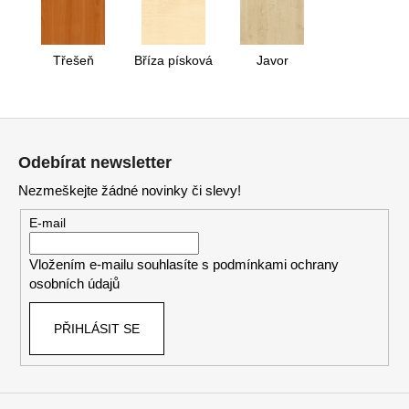
Třešeň
Bříza písková
Javor
Z
á
Odebírat newsletter
p
Nezmeškejte žádné novinky či slevy!
a
t
E-mail
í
Vložením e-mailu souhlasíte s
podmínkami ochrany
osobních údajů
PŘIHLÁSIT SE