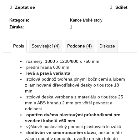
č
u
Zeptat se
Sdílet
j
Kategorie
:
Kancelářské stoly
e
Záruka
:
1
m
e
Popis
Související (4)
Podobné (4)
Diskuze
NÁBYTKOVÁ
SESTAVA
rozměry: 1800 x 1200/800 x 750 mm
EASY
přední hrana 600 mm
1
levá a pravá varianta
22
stolová podnož tvořena plnými bočnicemi a lubem
967
z laminované dřevotřískové desky o tloušťce 18
Kč
mm
Původně:
stolová deska vyrobena z materiálu o tloušťce 25
28
mm a ABS hranou 2 mm pro větší pevnost a
008
odolnost
Kč
opatřen dvěma plastovými průchodkami pro
svedení kabelů
⌀
60 mm
výškově nastavitelný pomocí plastových kluzáků
dodáván ve smontovaném stavu
, pokud máte
zájem dodat v demontu, uveďte prosím toto do