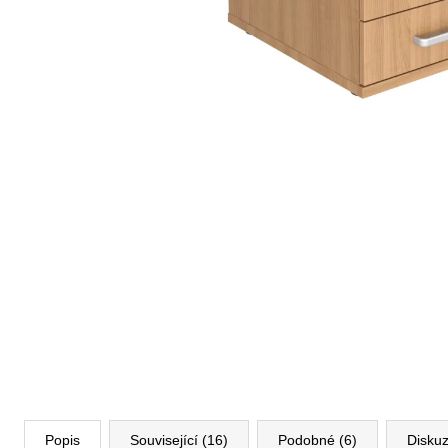
VÝŠKOVĚ STAVITELNÝ STŮL ALFA
UP, 160 X 80 CM, VÝŠKA 63 - 129 CM
9 999 Kč
Původně:
11 185 Kč
Popis
Související (16)
Podobné (6)
Disku