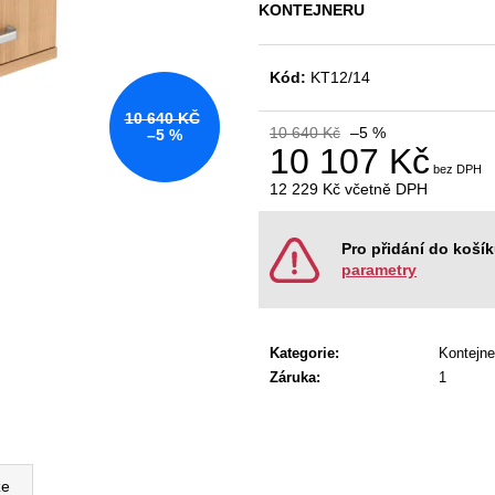
KANCELÁŘSKÁ ŽIDLE GAME ŠÉF
NÁBYTKOVÁ SE
KONTEJNERU
5 196 Kč
22 967 Kč
Původně:
5 470 Kč
Původně:
28 008
Kód:
KT12/14
10 640 KČ
10 640 Kč
–5 %
–5 %
10 107 Kč
12 229 Kč
včetně DPH
Měrná
cena:
Pro přidání do koší
parametry
Kategorie
:
Kontejne
Záruka
:
1
ze