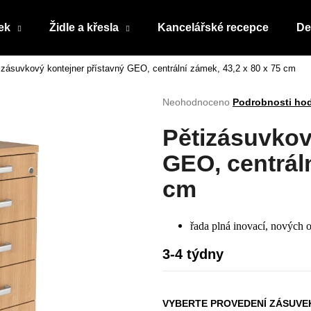
ek
Židle a křesla
Kancelářské recepce
De
izásuvkový kontejner přístavný GEO, centrální zámek, 43,2 x 80 x 75 cm
Co potřebujete najít?
Průměrné
Neohodnoceno
Podrobnosti ho
hodnocení
produktu
HLEDAT
Pětizásuvkov
je
0,0
GEO, centráln
z
5
cm
Doporučujeme
hvězdiček.
řada plná inovací, nových o
3-4 týdny
VYBERTE PROVEDENÍ ZÁSUVE