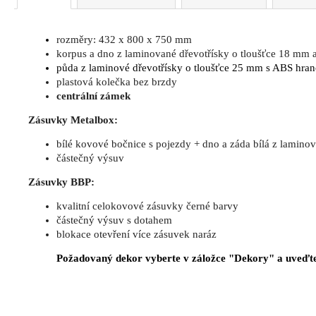
rozměry: 432 x 800 x 750 mm
korpus a dno z laminované dřevotřísky o tloušťce 18 mm
půda z laminové dřevotřísky o tloušťce 25 mm s ABS hr
plastová kolečka bez brzdy
centrální zámek
Zásuvky Metalbox:
bílé kovové bočnice s pojezdy + dno a záda bílá z lamin
částečný výsuv
Zásuvky BBP:
kvalitní celokovové zásuvky černé barvy
částečný výsuv s dotahem
blokace otevření více zásuvek naráz
Požadovaný dekor vyberte v záložce "Dekory" a uveďte