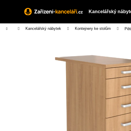
K
Přejít
na
o
Kancelářský nábyt
obsah
Zpět
Zpět
š
do
do
í
Domů
Kancelářský nábytek
Kontejnery ke stolům
Pět
obchodu
obchodu
k