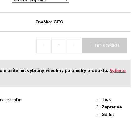
STAVA EASY 1
 Kč
Značka:
GEO
DO KOŠÍKU
ku musíte mít vybrány všechny parametry produktu.
Vyberte
Tisk
ry ke stolům
Zeptat se
Sdílet