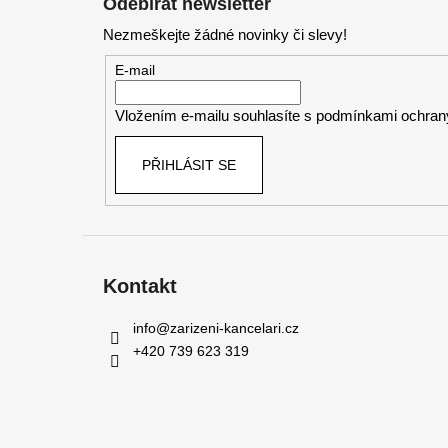
Odebírat newsletter
p
Nezmeškejte žádné novinky či slevy!
a
t
E-mail
í
Vložením e-mailu souhlasíte s
podmínkami ochrany
PŘIHLÁSIT SE
Kontakt
info
@
zarizeni-kancelari.cz
+420 739 623 319