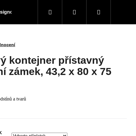
Hledat
Přihlášení
Nákupní
signové kousky
Doplňky a vybavení
Obchodní
košík
dnocení
ý kontejner přístavný
í zámek, 43,2 x 80 x 75
dstínů a tvarů
Následující
K