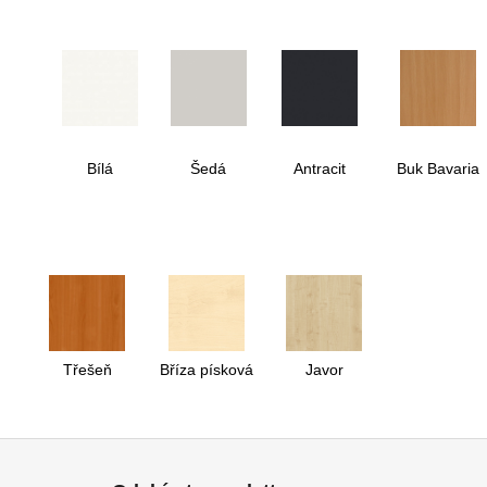
Bílá
Šedá
Antracit
Buk Bavaria
Třešeň
Bříza písková
Javor
Z
á