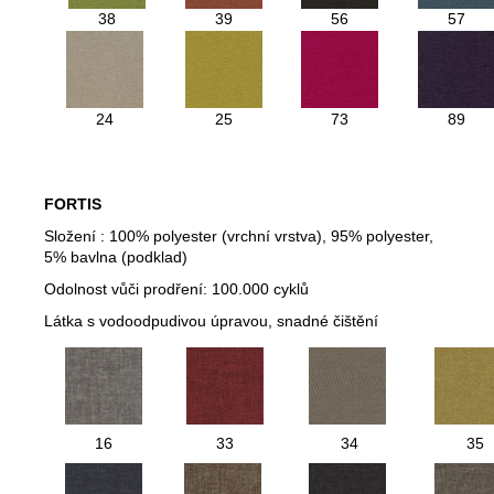
38
39
56
57
24
25
73
89
FORTIS
Složení : 100% polyester (vrchní vrstva), 95% polyester,
5% bavlna (podklad)
Odolnost vůči prodření: 100.000 cyklů
Látka s vodoodpudivou úpravou, snadné čištění
16
33
34
35