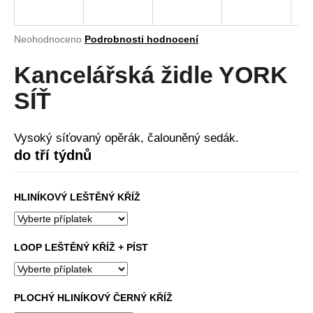
a
j
Průměrné
Neohodnoceno
Podrobnosti hodnocení
í
hodnocení
produktu
Kancelářská židle YORK
t
je
?
0,0
SÍŤ
z
5
hvězdiček.
Vysoký síťovaný opěrák, čalouněný sedák.
do tří týdnů
HLEDAT
HLINÍKOVÝ LEŠTĚNÝ KŘÍŽ
D
o
LOOP LEŠTĚNÝ KŘÍŽ + PÍST
p
o
r
PLOCHÝ HLINÍKOVÝ ČERNÝ KŘÍŽ
u