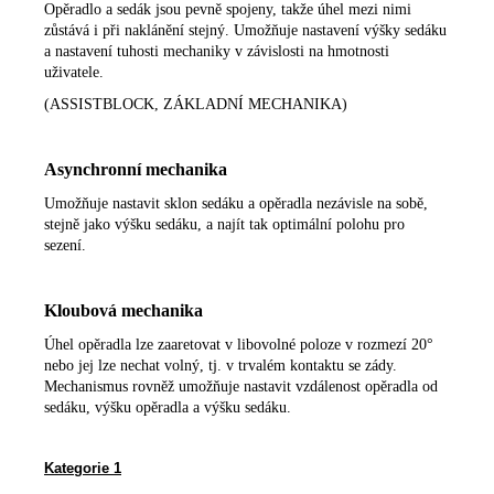
Opěradlo a sedák jsou pevně spojeny, takže úhel mezi nimi
zůstává i při naklánění stejný. Umožňuje nastavení výšky sedáku
a nastavení tuhosti mechaniky v závislosti na hmotnosti
uživatele.
(ASSISTBLOCK, ZÁKLADNÍ MECHANIKA)
Asynchronní mechanika
Umožňuje nastavit sklon sedáku a opěradla nezávisle na sobě,
stejně jako výšku sedáku, a najít tak optimální polohu pro
sezení.
Kloubová mechanika
Úhel opěradla lze zaaretovat v libovolné poloze v rozmezí 20°
nebo jej lze nechat volný, tj. v trvalém kontaktu se zády.
Mechanismus rovněž umožňuje nastavit vzdálenost opěradla od
sedáku, výšku opěradla a výšku sedáku.
Kategorie 1