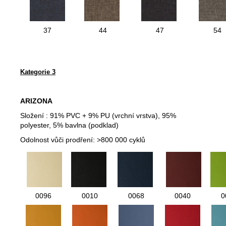
37
44
47
54
Kategorie 3
ARIZONA
Složení :
91% PVC + 9% PU (vrchní vrstva), 95%
polyester, 5% bavlna (podklad)
Odolnost vůči prodření:
>800 000 cyklů
0096
0010
0068
0040
0