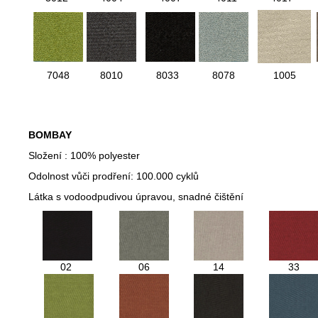
7048
8010
8033
8078
1005
BOMBAY
Složení : 100% polyester
Odolnost vůči prodření: 100.000 cyklů
Látka s vodoodpudivou úpravou, snadné čištění
02
06
14
33