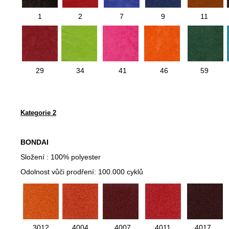
1
2
7
9
11
29
34
41
46
59
Kategorie 2
BONDAI
Složení : 100% polyester
Odolnost vůči prodření: 100.000 cyklů
3012
4004
4007
4011
4017