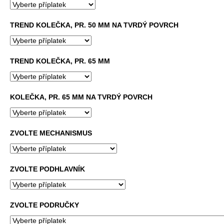
č
u
j
TREND KOLEČKA, PR. 50 MM NA TVRDÝ POVRCH
e
m
e
TREND KOLEČKA, PR. 65 MM
JEDNACÍ
STŮL
KOLEČKA, PR. 65 MM NA TVRDÝ POVRCH
ALFA
400,
180
X
ZVOLTE MECHANISMUS
80
CM
11
610
ZVOLTE PODHLAVNÍK
Kč
Původně:
12
900
ZVOLTE PODRUČKY
Kč