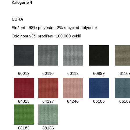
Kategorie 4
CURA
Složení : 98% polyester, 2% recycled polyester
Odolnost vůči prodření: 100.000 cyklů
60019
60110
60112
60999
6116
64013
64197
64240
65105
6616
68183
68186