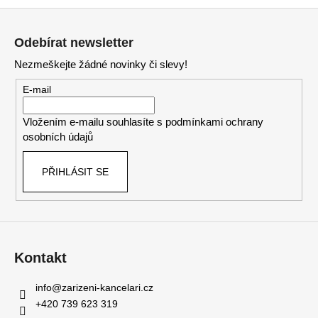
Z
á
Odebírat newsletter
p
Nezmeškejte žádné novinky či slevy!
a
t
E-mail
í
Vložením e-mailu souhlasíte s
podmínkami ochrany
osobních údajů
PŘIHLÁSIT SE
Kontakt
info
@
zarizeni-kancelari.cz
+420 739 623 319