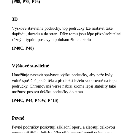
(P98, P78, P76)
3D
Výškově stavitelné područky, top područky lze nastavit také
dopředu, dozadu a do stran. Díky tomu jsou lépe přizpůsobitelné
různým typům postavy a polohám židle u stolu
(P48C, P48)
Výškové stavitelné
Umožňuje nastavit správnou výšku područky, aby paže byly
volně spuštěné podél těla a předloktí leželo vodorovně na topu
područky. Chromovaná verze nabízí kromě lepší stability také
možnost posuvu držáku područky do stran.
(P44C, P44, P46W, P41S)
Pevné
Pevné područky poskytují základní oporu a zlepšují celkovou
ergonomii židle. Jejich výška však nemusí nutně vyhovovat