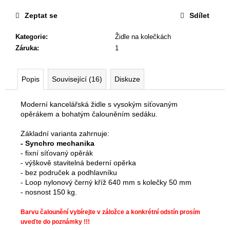
Zeptat se
Sdílet
Kategorie
:
Židle na kolečkách
Záruka
:
1
Popis
Související (16)
Diskuze
Moderní kancelářská židle s vysokým síťovaným
opěrákem a bohatým čalouněním sedáku.
Základní varianta zahrnuje:
- Synchro mechanika
- fixní síťovaný opěrák
- výškově stavitelná bederní opěrka
- bez područek a podhlavníku
- Loop nylonový černý kříž 640 mm s kolečky 50 mm
- nosnost 150 kg.
Barvu čalounění vybírejte v záložce a konkrétní odstín prosím
uveďte do poznámky !!!