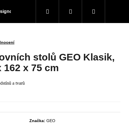
Hledat
Přihlášení
Nákupní
signové kousky
Doplňky a vybavení
Obchodní
košík
dnocení
ovních stolů GEO Klasik,
x 162 x 75 cm
dstínů a tvarů
Následující
Značka:
GEO