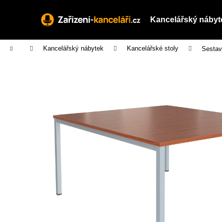
K
Přejít
na
o
Kancelářský nábyt
obsah
Zpět
Zpět
š
do
do
í
Domů
Kancelářský nábytek
Kancelářské stoly
Sestav
obchodu
obchodu
k