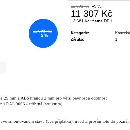
KANCELÁŘSKÁ ŽIDLE GAME ŠÉF
NÁBYTKOVÁ SE
11 902 Kč
–5 %
5 196 Kč
22 967 Kč
11 307 Kč
Původně:
5 470 Kč
Původně:
28 008
13 681 Kč včetně DPH
Měrná
11 902 KČ
cena:
Kategorie
:
Kancelář
–5 %
Záruka
:
1
e
ťce 25 mm a ABS hranou 2 mm pro větší pevnost a odolnost
nu RAL 9006 - stříbrná (struktura)
t ve smontovaném stavu (bez příplatku), uveďte prosím toto do pozná