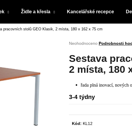
ek
Židle a křesla
Kancelářské recepce
De
a pracovních stolů GEO Klasik, 2 místa, 180 x 162 x 75 cm
Co potřebujete najít?
Průměrné
Neohodnoceno
Podrobnosti ho
hodnocení
produktu
HLEDAT
Sestava prac
je
0,0
2 místa, 180 
z
5
Doporučujeme
hvězdiček.
řada plná inovací, nových o
3-4 týdny
Kód:
KL12