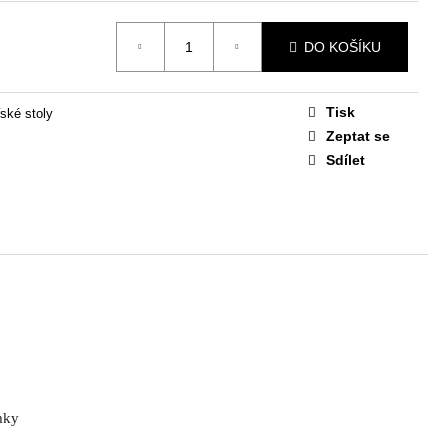
STAVA EASY 1
DO KOŠÍKU
 Kč
Tisk
ské stoly
Zeptat se
Sdílet
mky