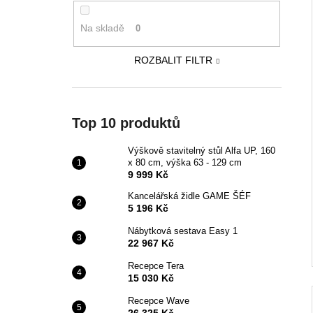
Na skladě
0
ROZBALIT FILTR
Top 10 produktů
Výškově stavitelný stůl Alfa UP, 160
x 80 cm, výška 63 - 129 cm
9 999 Kč
Kancelářská židle GAME ŠÉF
5 196 Kč
Nábytková sestava Easy 1
22 967 Kč
Recepce Tera
15 030 Kč
Recepce Wave
26 325 Kč