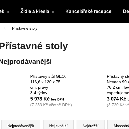
ek
Židle a křesla
Kancelářské recepce
De
Přístavné stoly
Co potřebujete najít?
Přístavné stoly
HLEDAT
Nejprodávanější
Přístavný stůl GEO,
Přístavný st
Doporučujeme
116,6 x 120 x 75
Nevada 90 x
cm, pravý
76,2 cm, le
3-4 týdny
expedujeme
5 978 Kč
3 074 Kč
(7 233 Kč včetně DPH)
(3 720 Kč v
Ř
a
Nejprodávanější
Nejlevnější
Nejdražší
Abecedn