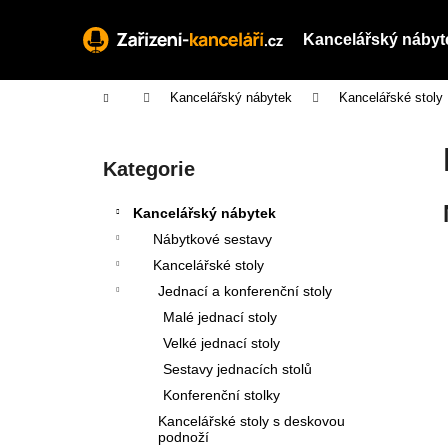
K
Přejít
na
o
Kancelářský nábyt
obsah
Zpět
Zpět
š
do
do
í
Domů
Kancelářský nábytek
Kancelářské stoly
obchodu
obchodu
k
P
o
Přeskočit
Kategorie
s
kategorie
t
Kancelářský nábytek
r
Nábytkové sestavy
a
Kancelářské stoly
n
Jednací a konferenční stoly
n
Malé jednací stoly
í
Velké jednací stoly
p
Sestavy jednacích stolů
a
Konferenční stolky
n
Kancelářské stoly s deskovou
e
podnoží