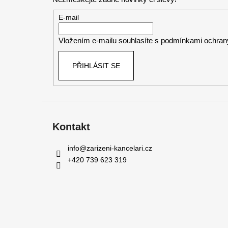
a
t
E-mail
í
Vložením e-mailu souhlasíte s
podmínkami ochrany
PŘIHLÁSIT SE
Kontakt
info
@
zarizeni-kancelari.cz
+420 739 623 319