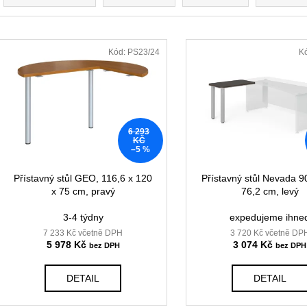
KANCELÁŘSKÁ ŽIDLE GAME ŠÉF
NÁBYTKOVÁ SE
z
5 196 Kč
22 967 Kč
e
Původně:
5 470 Kč
Původně:
28 008
V
n
ý
Kód:
PS23/24
K
í
p
p
i
r
s
o
p
6 293
d
r
KČ
–5 %
u
o
k
d
Přístavný stůl GEO, 116,6 x 120
Přístavný stůl Nevada 9
t
x 75 cm, pravý
76,2 cm, levý
u
ů
k
3-4 týdny
expedujeme ihne
t
7 233 Kč včetně DPH
3 720 Kč včetně DP
5 978 Kč
3 074 Kč
ů
DETAIL
DETAIL