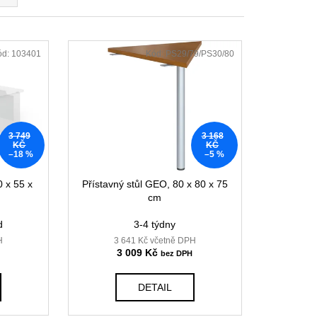
STAVA EASY 1
 Kč
ód:
103401
Kód:
PS29/79/PS30/80
3 749
3 168
KČ
KČ
–18 %
–5 %
0 x 55 x
Přístavný stůl GEO, 80 x 80 x 75
cm
d
3-4 týdny
H
3 641 Kč včetně DPH
3 009 Kč
DETAIL