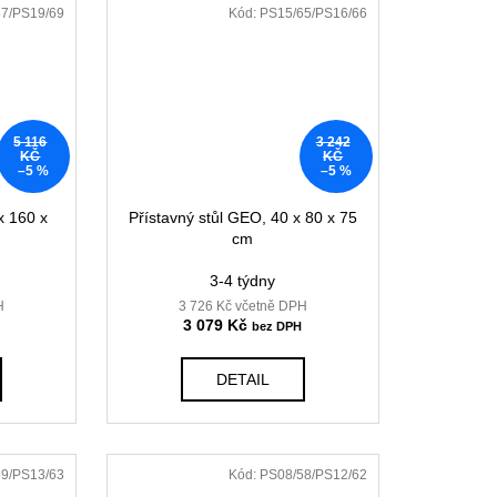
7/PS19/69
Kód:
PS15/65/PS16/66
5 116
3 242
KČ
KČ
–5 %
–5 %
x 160 x
Přístavný stůl GEO, 40 x 80 x 75
cm
3-4 týdny
H
3 726 Kč včetně DPH
3 079 Kč
DETAIL
9/PS13/63
Kód:
PS08/58/PS12/62