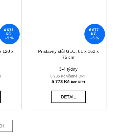
4 631
6 077
KČ
KČ
–5 %
–5 %
x 120 x
Přístavný stůl GEO, 81 x 162 x
75 cm
3-4 týdny
H
6 985 Kč včetně DPH
5 773 Kč
DETAIL
CH