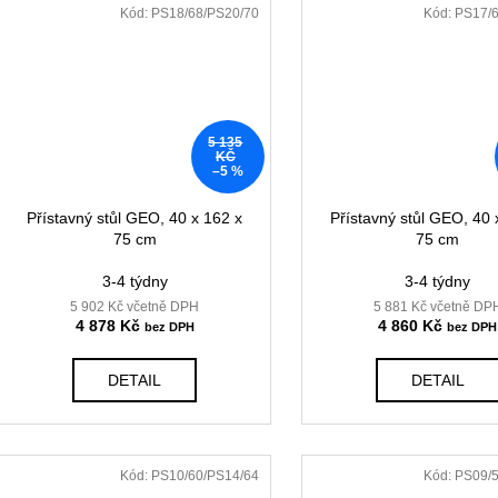
Kód:
PS18/68/PS20/70
Kód:
PS17/6
5 135
KČ
–5 %
Přístavný stůl GEO, 40 x 162 x
Přístavný stůl GEO, 40 
75 cm
75 cm
3-4 týdny
3-4 týdny
5 902 Kč včetně DPH
5 881 Kč včetně DP
4 878 Kč
4 860 Kč
DETAIL
DETAIL
Kód:
PS10/60/PS14/64
Kód:
PS09/5