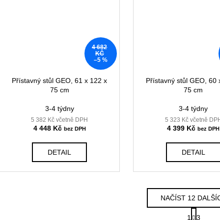
4 682
KČ
–5 %
Přístavný stůl GEO, 61 x 122 x
Přístavný stůl GEO, 60 
75 cm
75 cm
3-4 týdny
3-4 týdny
5 382 Kč včetně DPH
5 323 Kč včetně DP
4 448 Kč
4 399 Kč
DETAIL
DETAIL
NAČÍST 12 DALŠÍ
S
1
3