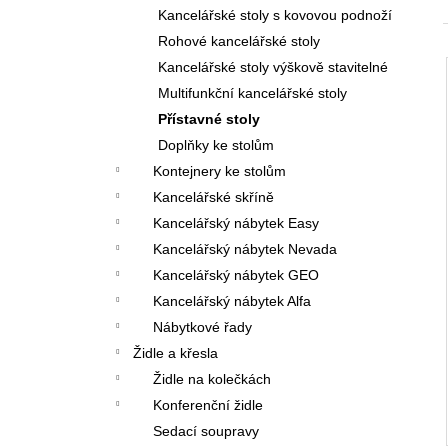
VÝŠKOVĚ STAVITELNÝ STŮL ALFA
l
Kancelářské stoly s kovovou podnoží
UP, 160 X 80 CM, VÝŠKA 63 - 129 CM
Rohové kancelářské stoly
9 999 Kč
Původně:
11 185 Kč
Kancelářské stoly výškově stavitelné
Multifunkční kancelářské stoly
Přístavné stoly
Doplňky ke stolům
Kontejnery ke stolům
Kancelářské skříně
Kancelářský nábytek Easy
Kancelářský nábytek Nevada
Kancelářský nábytek GEO
Kancelářský nábytek Alfa
Nábytkové řady
Židle a křesla
Židle na kolečkách
Konferenční židle
Sedací soupravy