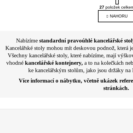
t
O
r
27
položek celke
v
á
NAHORU
l
n
k
á
o
d
v
a
á
Nabízíme
standardní pravoúhlé kancelářské stol
c
n
Kancelářské stoly mohou mít deskovou podnož, která je
í
í
Všechny kancelářské stoly, které nabízíme, mají výško
p
vhodné
kancelářské kontejnery,
a to na kolečkách ne
r
v
ke kancelářským stolům, jako jsou držáky na 
k
Více informací o nábytku, včetně ukázek refere
y
stránkách.
v
ý
p
i
s
u