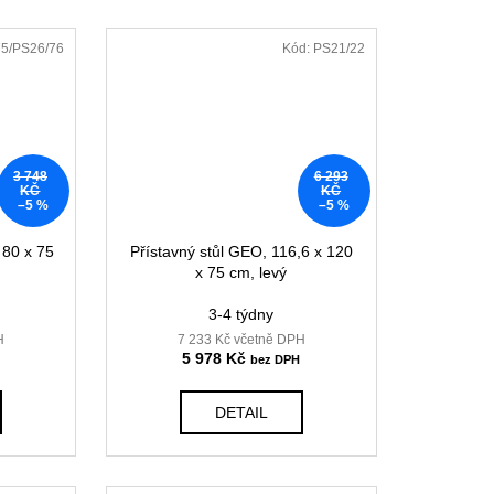
5/PS26/76
Kód:
PS21/22
3 748
6 293
KČ
KČ
–5 %
–5 %
 80 x 75
Přístavný stůl GEO, 116,6 x 120
x 75 cm, levý
3-4 týdny
H
7 233 Kč včetně DPH
5 978 Kč
DETAIL