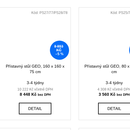
Kód:
PS27/77/PS28/78
Kód:
PS25/7
8 893
KČ
–5 %
Přístavný stůl GEO, 160 x 160 x
Přístavný stůl GEO, 80 x
75 cm
cm
3-4 týdny
3-4 týdny
10 222 Kč včetně DPH
4 308 Kč včetně DP
8 448 Kč
3 560 Kč
DETAIL
DETAIL