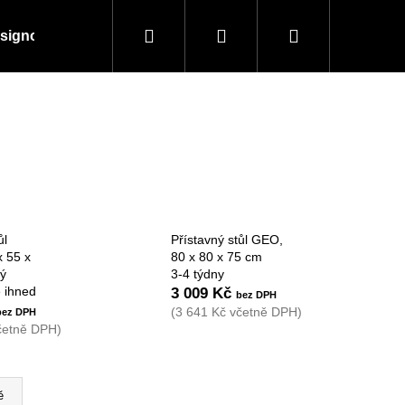
Hledat
Přihlášení
Nákupní
signové kousky
Doplňky a vybavení
Obchodní
košík
ůl
Přístavný stůl GEO,
 55 x
80 x 80 x 75 cm
vý
3-4 týdny
 ihned
3 009 Kč
(3 641 Kč včetně DPH)
četně DPH)
Následující
ě