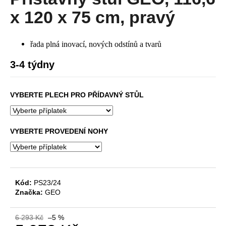
je
a
0,0
x 120 x 75 cm, pravý
z
j
5
í
hvězdiček.
řada plná inovací, nových odstínů a tvarů
t
?
3-4 týdny
VYBERTE PLECH PRO PŘÍDAVNÝ STŮL
HLEDAT
VYBERTE PROVEDENÍ NOHY
D
o
p
Kód:
PS23/24
Značka:
GEO
o
r
u
6 293 Kč
–5 %