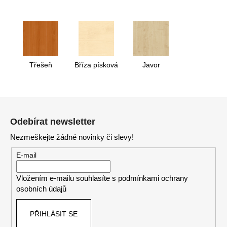
Třešeň
Bříza písková
Javor
Z
á
Odebírat newsletter
p
Nezmeškejte žádné novinky či slevy!
a
t
E-mail
í
Vložením e-mailu souhlasíte s
podmínkami ochrany
osobních údajů
PŘIHLÁSIT SE