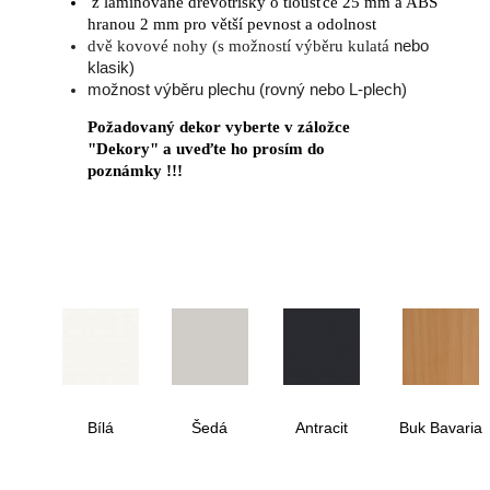
z laminované dřevotřísky o tloušťce 25 mm a ABS
hranou 2 mm pro větší pevnost a odolnost
dvě kovové nohy (s možností výběru kulatá
nebo
klasik)
možnost výběru plechu (rovný nebo L-plech)
Požadovaný dekor vyberte v záložce
"Dekory" a uveďte ho prosím do
poznámky !!!
Bílá
Šedá
Antracit
Buk Bavaria