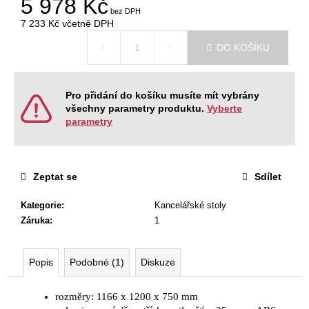
5 978 Kč
č
u
7 233 Kč
včetně DPH
j
Měrná
e
DO KOŠÍKU
cena:
m
e
Pro přidání do košíku musíte mít vybrány
všechny parametry produktu.
Vyberte
JEDNACÍ
parametry
STŮL
ALFA
400,
180
X
Zeptat se
Sdílet
80
CM
Kategorie
:
Kancelářské stoly
11
Záruka
:
1
610
Kč
Původně:
Popis
Podobné (1)
Diskuze
12
900
Kč
rozměry: 1166 x 1200 x 750 mm