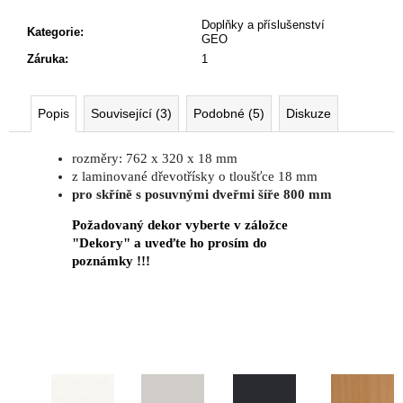
č
u
Doplňky a příslušenství
Kategorie
:
j
GEO
e
Záruka
:
1
m
e
Popis
Související (3)
Podobné (5)
Diskuze
JEDNACÍ
rozměry: 762 x 320 x 18 mm
STŮL
z laminované dřevotřísky o tloušťce 18 mm
NEVADA
pro skříně s posuvnými dveřmi šíře 800 mm
220
X
Požadovaný dekor vyberte v záložce
120
"Dekory" a uveďte ho prosím do
X
76,2
poznámky !!!
CM
9
404
Kč
Původně:
11
468
Kč