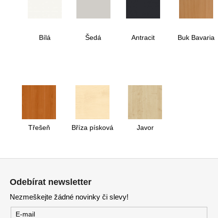
Bílá
Šedá
Antracit
Buk Bavaria
Třešeň
Bříza písková
Javor
Z
á
Odebírat newsletter
p
Nezmeškejte žádné novinky či slevy!
a
t
E-mail