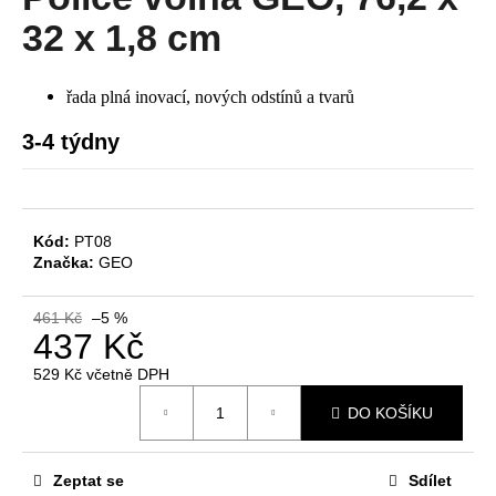
je
a
0,0
32 x 1,8 cm
z
j
5
í
hvězdiček.
řada plná inovací, nových odstínů a tvarů
t
?
3-4 týdny
Kód:
PT08
HLEDAT
Značka:
GEO
461 Kč
–5 %
437 Kč
D
o
529 Kč včetně DPH
Měrná
p
DO KOŠÍKU
cena:
o
r
u
Zeptat se
Sdílet