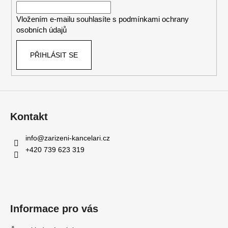
í
Vložením e-mailu souhlasíte s
podmínkami ochrany
osobních údajů
PŘIHLÁSIT SE
Kontakt
info
@
zarizeni-kancelari.cz
+420 739 623 319
Informace pro vás