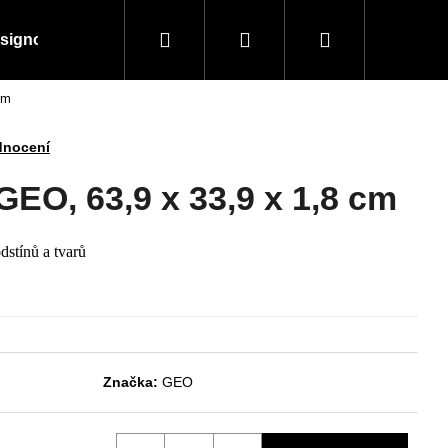
Hledat
Přihlášení
Nákupní
signové kousky
Doplňky a vybavení
Obchodní
cm
košík
dnocení
GEO, 63,9 x 33,9 x 1,8 cm
dstínů a tvarů
Značka:
GEO
Následující