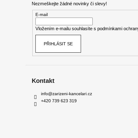
Nezmeškejte žádné novinky či slevy!
a
t
E-mail
í
Vložením e-mailu souhlasíte s
podmínkami ochrany
PŘIHLÁSIT SE
Kontakt
info
@
zarizeni-kancelari.cz
+420 739 623 319