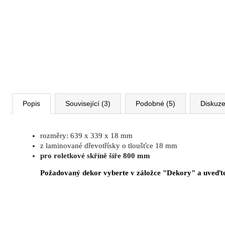
VÝŠKOVĚ STAVITELNÝ STŮL ALFA
UP, 160 X 80 CM, VÝŠKA 63 - 129 CM
9 999 Kč
Původně:
11 185 Kč
Popis
Související (3)
Podobné (5)
Diskuz
rozměry: 639 x 339 x 18 mm
z laminované dřevotřísky o tloušťce 18 mm
pro roletkové skříně šíře 800 mm
Požadovaný dekor vyberte v záložce "Dekory" a uveďte