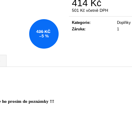
414 Kč
KANCELÁŘSKÁ ŽIDLE GAME ŠÉF
NÁBYTKOVÁ SE
5 196 Kč
22 967 Kč
501 Kč včetně DPH
Původně:
5 470 Kč
Původně:
28 008
Měrná
cena:
Kategorie
:
Doplňky 
Záruka
:
1
436 KČ
–5 %
e
 ho prosím do poznámky !!!