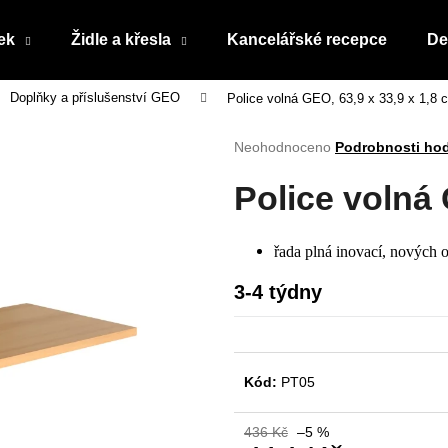
ek
Židle a křesla
Kancelářské recepce
De
Doplňky a příslušenství GEO
Police volná GEO, 63,9 x 33,9 x 1,8 
Co potřebujete najít?
Průměrné
Neohodnoceno
Podrobnosti ho
hodnocení
produktu
HLEDAT
Police volná 
je
0,0
z
řada plná inovací, nových o
5
Doporučujeme
hvězdiček.
3-4 týdny
Kód:
PT05
436 Kč
–5 %