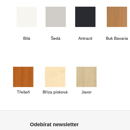
Bílá
Šedá
Antracit
Buk Bavaria
Třešeň
Bříza písková
Javor
Z
á
Odebírat newsletter
p