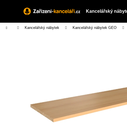
K
Přejít
na
o
Kancelářský nábyt
obsah
Zpět
Zpět
š
do
do
í
Domů
Kancelářský nábytek
Kancelářský nábytek GEO
obchodu
obchodu
k