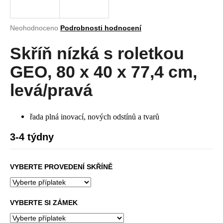
a
j
Průměrné
Neohodnoceno
Podrobnosti hodnocení
í
hodnocení
produktu
Skříň nízká s roletkou
t
je
?
0,0
GEO, 80 x 40 x 77,4 cm,
z
5
levá/pravá
hvězdiček.
HLEDAT
řada plná inovací, nových odstínů a tvarů
3-4 týdny
D
VYBERTE PROVEDENÍ SKŘÍNĚ
o
p
o
r
VYBERTE SI ZÁMEK
u