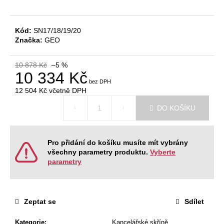
č
u
j
Kód:
SN17/18/19/20
e
Značka:
GEO
m
e
10 878 Kč
–5 %
10 334 Kč
NÁBYTKOVÁ
12 504 Kč
včetně DPH
SESTAVA
Měrná
NEVADA
DO KOŠÍKU
cena:
6
60
931
Kč
Pro přidání do košíku musíte mít vybrány
Původně:
všechny parametry produktu.
Vyberte
74
parametry
306
Kč
Zeptat se
Sdílet
Kategorie
:
Kancelářské skříně