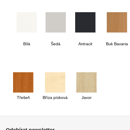
Bílá
Šedá
Antracit
Buk Bavaria
Třešeň
Bříza písková
Javor
Z
á