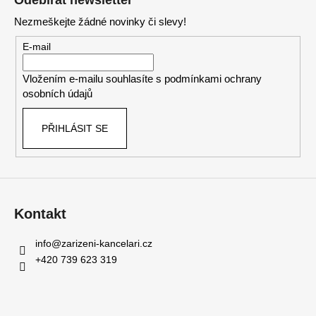
Odebírat newsletter
p
Nezmeškejte žádné novinky či slevy!
a
t
E-mail
í
Vložením e-mailu souhlasíte s
podmínkami ochrany
osobních údajů
PŘIHLÁSIT SE
Kontakt
info
@
zarizeni-kancelari.cz
+420 739 623 319