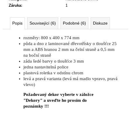
Záruka
:
1
Popis
Související (6)
Podobné (6)
Diskuze
rozměry: 800 x 400 x 774 mm
půda a dno z laminované dřevotřísky o tloušťce 25
mm a ABS hranou 2 mm na čelní straně a 0,5 mm
na boční straně
záda šedé barvy o tloušťce 3 mm
jedna nastavitelná police
plastová roletka v odstínu chrom
levá a pravá varianta (levá má madlo vpravo, pravá
vlevo)
Požadovaný dekor vyberte v záložce
"Dekory" a uveďte ho prosím do
poznámky !!!