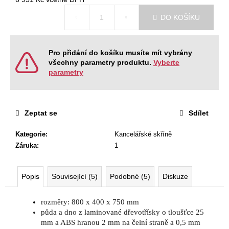
č
Měrná
u
DO KOŠÍKU
cena:
j
e
m
Pro přidání do košíku musíte mít vybrány
e
všechny parametry produktu.
Vyberte
parametry
KANCELÁŘSKÁ
ŽIDLE
ACCIS
Zeptat se
Sdílet
PRO
12
Kategorie
:
Kancelářské skříně
996
Kč
Záruka
:
1
Původně:
13
680
Popis
Související (5)
Podobné (5)
Diskuze
Kč
rozměry: 800 x 400 x 750 mm
půda a dno z laminované dřevotřísky o tloušťce 25
mm a ABS hranou 2 mm na čelní straně a 0,5 mm