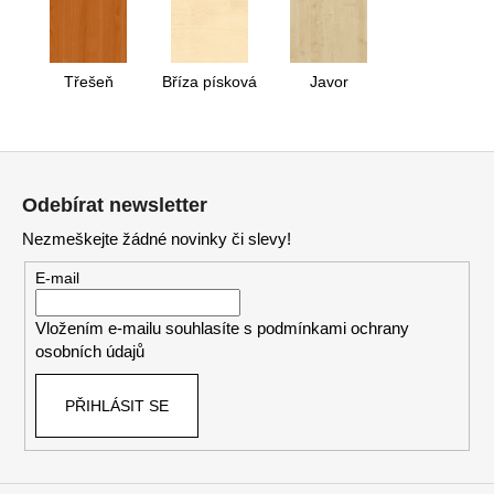
Třešeň
Bříza písková
Javor
Z
á
Odebírat newsletter
p
Nezmeškejte žádné novinky či slevy!
a
t
E-mail
í
Vložením e-mailu souhlasíte s
podmínkami ochrany
osobních údajů
PŘIHLÁSIT SE