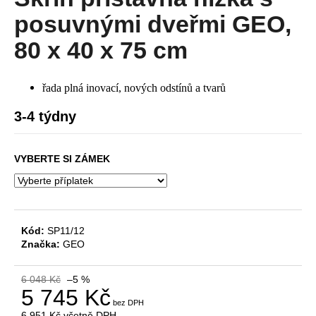
je
a
0,0
posuvnými dveřmi GEO,
z
j
5
80 x 40 x 75 cm
í
hvězdiček.
t
řada plná inovací, nových odstínů a tvarů
?
3-4 týdny
VYBERTE SI ZÁMEK
HLEDAT
D
Kód:
SP11/12
o
Značka:
GEO
p
o
6 048 Kč
–5 %
r
5 745 Kč
u
6 951 Kč
včetně DPH