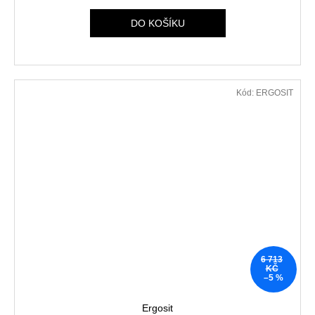
DO KOŠÍKU
Kód:
ERGOSIT
6 713
KČ
–5 %
Ergosit