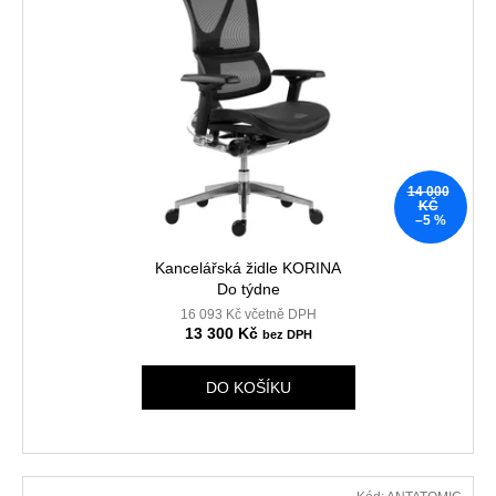
14 000
KČ
–5 %
Kancelářská židle KORINA
Do týdne
16 093 Kč včetně DPH
13 300 Kč
DO KOŠÍKU