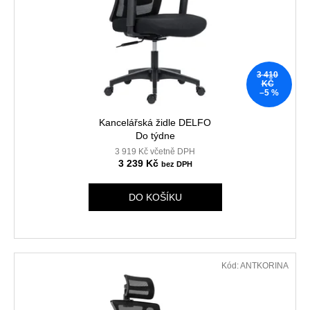
3 410
KČ
–5 %
Kancelářská židle DELFO
Do týdne
3 919 Kč včetně DPH
3 239 Kč
DO KOŠÍKU
Kód:
ANTKORINA