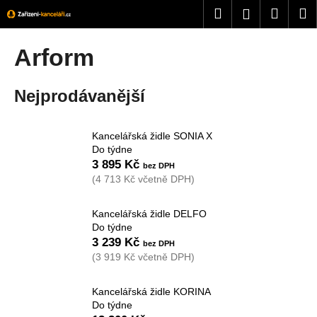
K
Přejít
Hledat
Nákup
M
Přihlášení
na
o
obsah
Zpět
Zpět
košík
š
Arform
í
C
k
Nejprodávanější
o
p
o
Kancelářská židle SONIA X
t
Do týdne
3 895 Kč
ř
(4 713 Kč včetně DPH)
e
b
Kancelářská židle DELFO
u
Do týdne
j
3 239 Kč
(3 919 Kč včetně DPH)
e
t
Kancelářská židle KORINA
e
Do týdne
n