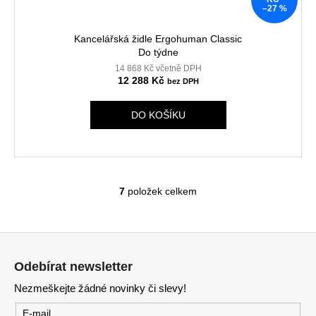
–27 %
Kancelářská židle Ergohuman Classic
Do týdne
14 868 Kč včetně DPH
12 288 Kč
DO KOŠÍKU
7
položek celkem
O
v
l
Z
á
á
d
Odebírat newsletter
p
a
Nezmeškejte žádné novinky či slevy!
c
a
í
t
E-mail