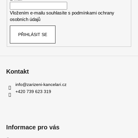
p
í
r
Vložením e-mailu souhlasíte s
podmínkami ochrany
v
osobních údajů
k
y
PŘIHLÁSIT SE
v
ý
p
i
s
u
Kontakt
info
@
zarizeni-kancelari.cz
+420 739 623 319
Informace pro vás