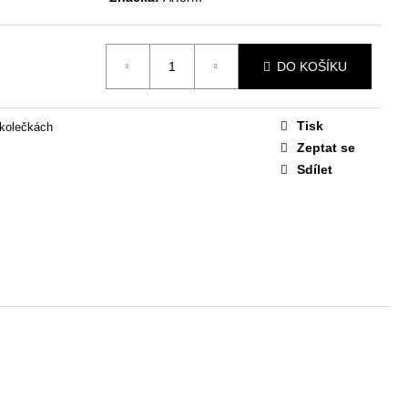
STAVA EASY 1
 Kč
DO KOŠÍKU
Tisk
 kolečkách
Zeptat se
Sdílet