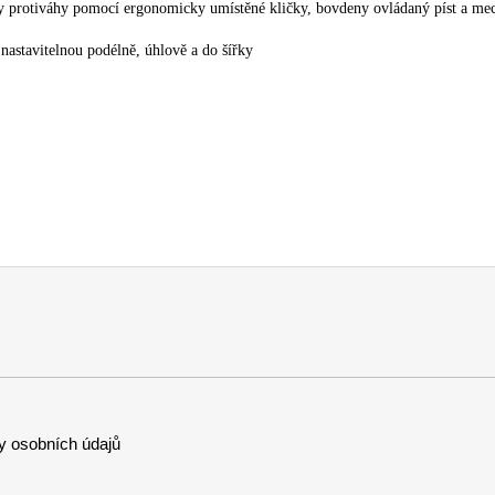
íly protiváhy pomocí ergonomicky umístěné kličky, bovdeny ovládaný píst a m
astavitelnou podélně, úhlově a do šířky
 osobních údajů