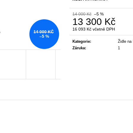
KANCELÁŘSKÁ ŽIDLE GAME ŠÉF
NÁBYTKOVÁ SE
5 196 Kč
22 967 Kč
14 000 Kč
–5 %
Původně:
5 470 Kč
Původně:
28 008
13 300 Kč
16 093 Kč včetně DPH
14 000 KČ
Měrná
–5 %
cena:
Kategorie
:
Židle na
Záruka
:
1