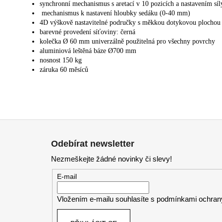
synchronní mechanismus s aretací v 10 pozicích a nastavením s
mechanismus k nastavení hloubky sedáku (0-40 mm)
4D výškově nastavitelné područky s měkkou dotykovou plochou n
barevné provedení síťoviny: černá
kolečka Ø 60 mm univerzálně použitelná pro všechny povrchy
aluminiová leštěná báze Ø700 mm
nosnost 150 kg
záruka 60 měsíců
Z
á
Odebírat newsletter
p
Nezmeškejte žádné novinky či slevy!
a
t
E-mail
í
Vložením e-mailu souhlasíte s
podmínkami ochrany