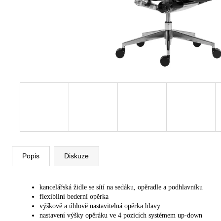
VÝŠKOVĚ STAVITELNÝ STŮL ALFA
UP, 160 X 80 CM, VÝŠKA 63 - 129 CM
9 999 Kč
Původně:
11 185 Kč
Popis
Diskuze
kancelářská židle se sítí na sedáku, opěradle a podhlavníku
flexibilní bederní opěrka
výškově a úhlově nastavitelná opěrka hlavy
nastavení výšky opěráku ve 4 pozicích systémem up-down