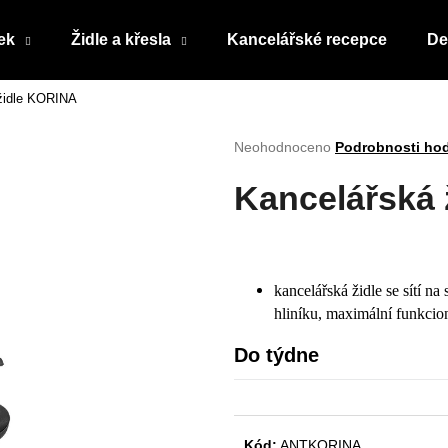
ek
Židle a křesla
Kancelářské recepce
De
židle KORINA
Co potřebujete najít?
Průměrné
Neohodnoceno
Podrobnosti ho
hodnocení
produktu
HLEDAT
Kancelářská
je
0,0
z
5
Doporučujeme
hvězdiček.
kancelářská židle se sítí n
hliníku, maximální funkcion
Do týdne
Kód:
ANTKORINA