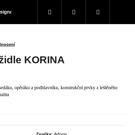
Hledat
Přihlášení
Nákupní
signové kousky
Doplňky a vybavení
Obchodní
košík
dnocení
 židle KORINA
a sedáku, opěráku a podhlavníku, konstrukční prvky z leštěného
alita
Následující
Značka:
Arform