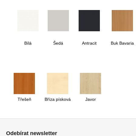
Bílá
Šedá
Antracit
Buk Bavaria
Třešeň
Bříza písková
Javor
Z
á
Odebírat newsletter