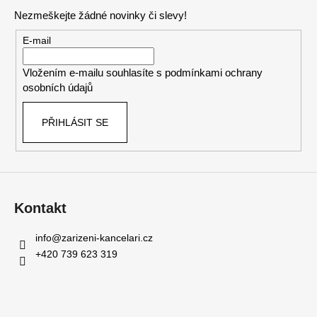
p
Nezmeškejte žádné novinky či slevy!
a
t
E-mail
í
Vložením e-mailu souhlasíte s
podmínkami ochrany
osobních údajů
PŘIHLÁSIT SE
Kontakt
info
@
zarizeni-kancelari.cz
+420 739 623 319