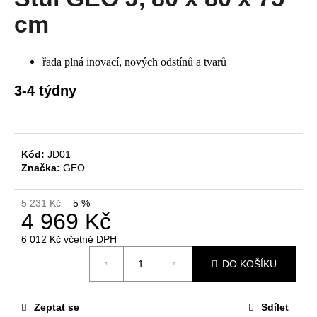
je
a
0,0
cm
z
j
5
í
hvězdiček.
řada plná inovací, nových odstínů a tvarů
t
?
3-4 týdny
Kód:
JD01
HLEDAT
Značka:
GEO
5 231 Kč
–5 %
4 969 Kč
D
o
6 012 Kč včetně DPH
Měrná
p
DO KOŠÍKU
cena:
o
r
u
Zeptat se
Sdílet