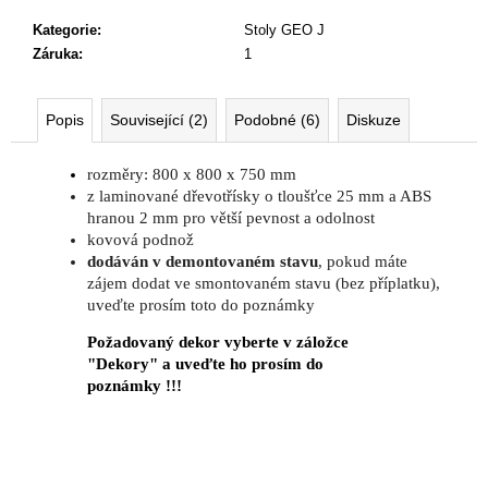
č
u
Kategorie
:
Stoly GEO J
j
Záruka
:
1
e
m
e
Popis
Související (2)
Podobné (6)
Diskuze
rozměry: 800 x 800 x 750 mm
NÁBYTKOVÁ
z laminované dřevotřísky o tloušťce 25 mm a ABS
SESTAVA
hranou 2 mm pro větší pevnost a odolnost
NEVADA
kovová podnož
6
dodáván v demontovaném stavu
, pokud máte
60
zájem dodat ve smontovaném stavu (bez příplatku),
931
uveďte prosím toto do poznámky
Kč
Původně:
Požadovaný dekor vyberte v záložce
74
306
"Dekory" a uveďte ho prosím do
Kč
poznámky !!!