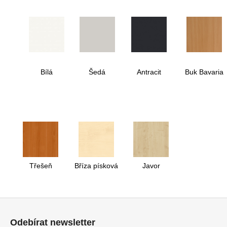
Bílá
Šedá
Antracit
Buk Bavaria
Třešeň
Bříza písková
Javor
Z
á
Odebírat newsletter