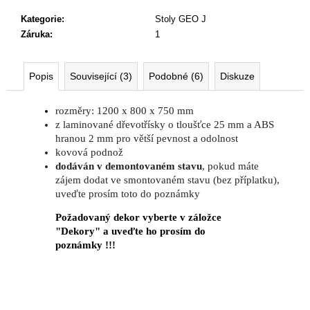
č
u
Kategorie
:
Stoly GEO J
j
Záruka
:
1
e
m
e
Popis
Související (3)
Podobné (6)
Diskuze
rozměry: 1200 x 800 x 750 mm
RECEPCE
z laminované dřevotřísky o tloušťce 25 mm a ABS
WAVE
hranou 2 mm pro větší pevnost a odolnost
26
kovová podnož
325
dodáván v demontovaném stavu
, pokud máte
Kč
zájem dodat ve smontovaném stavu (bez příplatku),
uveďte prosím toto do poznámky
Požadovaný dekor vyberte v záložce
"Dekory" a uveďte ho prosím do
poznámky !!!