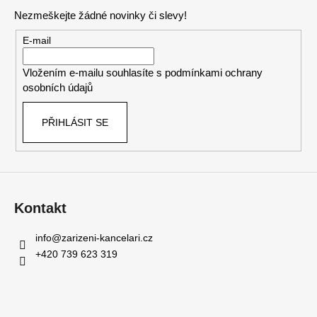
p
Nezmeškejte žádné novinky či slevy!
a
t
E-mail
í
Vložením e-mailu souhlasíte s
podmínkami ochrany
osobních údajů
PŘIHLÁSIT SE
Kontakt
info
@
zarizeni-kancelari.cz
+420 739 623 319