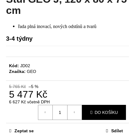
je
a
0,0
cm
z
j
5
í
hvězdiček.
řada plná inovací, nových odstínů a tvarů
t
?
3-4 týdny
Kód:
JD02
HLEDAT
Značka:
GEO
5 765 Kč
–5 %
5 477 Kč
D
o
6 627 Kč včetně DPH
Měrná
p
DO KOŠÍKU
cena:
o
r
u
Zeptat se
Sdílet