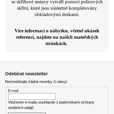
se skříňové sestavy vytváří pomocí policových
p
skříní, které jsou následně kompletovány
i
obkladovými deskami.
s
u
Více informací o nábytku, včetně ukázek
referencí, najdete na našich
mateřských
stránkách.
Z
á
Odebírat newsletter
p
Nezmeškejte žádné novinky či slevy!
a
t
E-mail
í
Vložením e-mailu souhlasíte s
podmínkami ochrany
osobních údajů