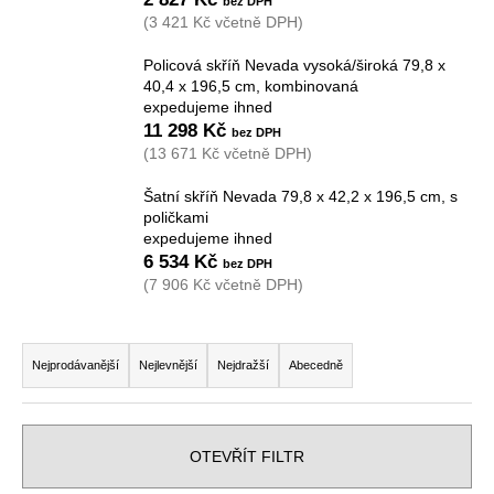
a
(3 421 Kč včetně DPH)
j
Policová skříň Nevada vysoká/široká 79,8 x
í
40,4 x 196,5 cm, kombinovaná
expedujeme ihned
t
11 298 Kč
?
(13 671 Kč včetně DPH)
Šatní skříň Nevada 79,8 x 42,2 x 196,5 cm, s
poličkami
expedujeme ihned
HLEDAT
6 534 Kč
(7 906 Kč včetně DPH)
Ř
D
a
Nejprodávanější
Nejlevnější
Nejdražší
Abecedně
o
z
p
e
o
r
n
OTEVŘÍT FILTR
u
í