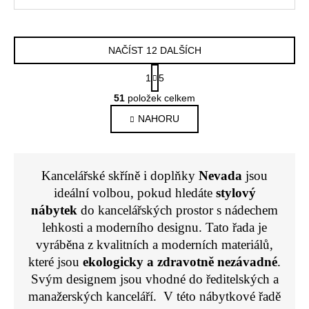
NAČÍST 12 DALŠÍCH
S
1
5
t
O
r
51
položek celkem
v
á
NAHORU
l
n
k
á
o
d
v
a
á
Kancelářské skříně i doplňky
Nevada
jsou
c
n
ideální volbou, pokud hledáte
stylový
í
í
nábytek
do kancelářských prostor s nádechem
p
lehkosti a moderního designu. Tato řada je
r
v
vyráběna z kvalitních a moderních materiálů,
k
které jsou
ekologicky a zdravotně nezávadné
.
y
Svým designem jsou vhodné do ředitelských a
v
manažerských kanceláří. V této nábytkové řadě
ý