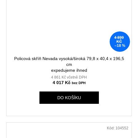
4 899
KČ
–18 %
Policová skříň Nevada vysoká/široká 79,8 x 40,4 x 196,5
cm
expedujeme ihned
4 861 Kč včetně DPH
4 017 Kč
DO KOŠÍKU
Kód:
104552