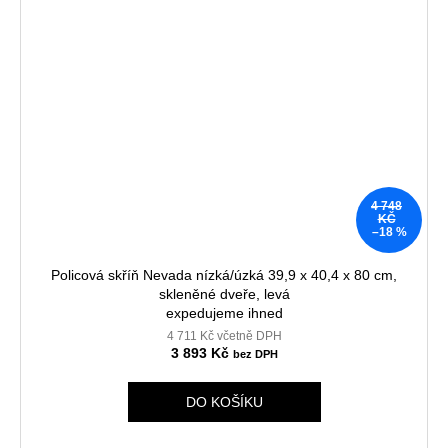
4 748
KČ
–18 %
Policová skříň Nevada nízká/úzká 39,9 x 40,4 x 80 cm,
skleněné dveře, levá
expedujeme ihned
4 711 Kč včetně DPH
3 893 Kč
DO KOŠÍKU