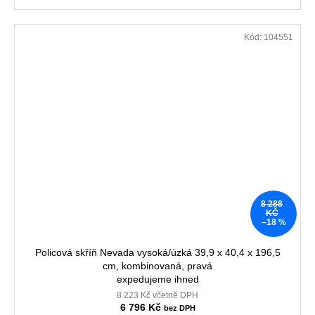
Kód:
104551
8 288
KČ
–18 %
Policová skříň Nevada vysoká/úzká 39,9 x 40,4 x 196,5
cm, kombinovaná, pravá
expedujeme ihned
8 223 Kč včetně DPH
6 796 Kč