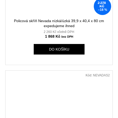
2 278
KČ
–18 %
Policová skříň Nevada nízká/úzká 39,9 x 40,4 x 80 cm
expedujeme ihned
2 260 Kč včetně DPH
1 868 Kč
DO KOŠÍKU
Kód:
NEVADAS2