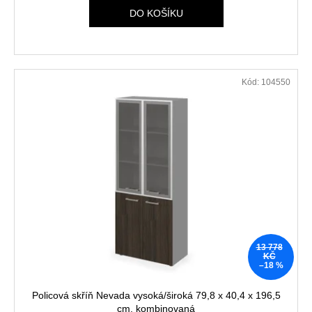
Kč
DO KOŠÍKU
Původně:
11
185
Kč
Kód:
104550
13 778
KČ
–18 %
Policová skříň Nevada vysoká/široká 79,8 x 40,4 x 196,5
cm, kombinovaná