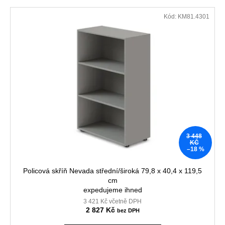
č
p
V
u
Kód:
KM81.4301
r
j
ý
o
e
p
m
d
i
e
u
s
k
p
t
VÝŠKOVĚ
r
STAVITELNÝ
ů
o
STŮL
ALFA
d
UP,
u
160
3 448
X
k
KČ
80
–18 %
t
CM,
VÝŠKA
ů
Policová skříň Nevada střední/široká 79,8 x 40,4 x 119,5
63
-
cm
129
expedujeme ihned
CM
3 421 Kč včetně DPH
2 827 Kč
9
999