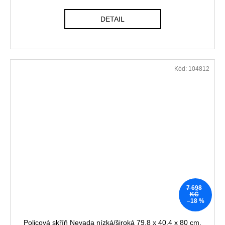
DETAIL
Kód:
104812
7 698
KČ
–18 %
Policová skříň Nevada nízká/široká 79,8 x 40,4 x 80 cm,