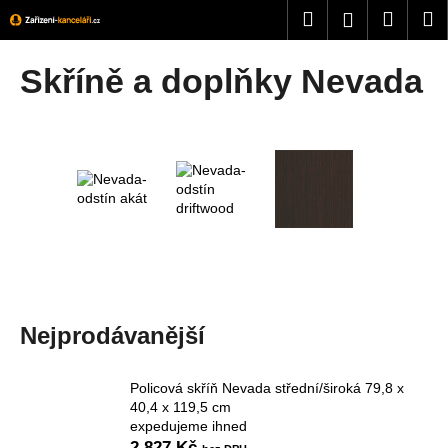
K
Přejít
Hledat
Nákup
M
Přihlášení
na
o
obsah
Zpět
Zpět
košík
š
Skříně a doplňky Nevada
í
C
k
o
p
o
t
ř
e
b
u
Nejprodávanější
j
e
Policová skříň Nevada střední/široká 79,8 x
t
40,4 x 119,5 cm
e
expedujeme ihned
n
2 827 Kč