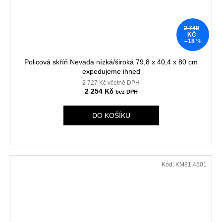
2 749
KČ
–18 %
Policová skříň Nevada nízká/široká 79,8 x 40,4 x 80 cm
expedujeme ihned
2 727 Kč včetně DPH
2 254 Kč
DO KOŠÍKU
Kód:
KM81.4501