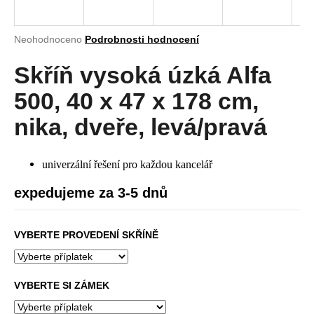
a
j
Průměrné
Neohodnoceno
Podrobnosti hodnocení
í
hodnocení
produktu
Skříň vysoká úzká Alfa
t
je
?
0,0
500, 40 x 47 x 178 cm,
z
5
nika, dveře, levá/pravá
hvězdiček.
HLEDAT
univerzální řešení pro každou kancelář
expedujeme za 3-5 dnů
D
VYBERTE PROVEDENÍ SKŘÍNĚ
o
p
o
r
VYBERTE SI ZÁMEK
u