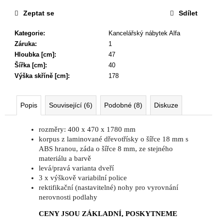
Zeptat se
Sdílet
Kategorie
:
Kancelářský nábytek Alfa
Záruka
:
1
Hloubka [cm]
:
47
Šířka [cm]
:
40
Výška skříně [cm]
:
178
Popis
Související (6)
Podobné (8)
Diskuze
rozměry: 400 x 470 x 1780 mm
korpus z laminované dřevotřísky o šířce 18 mm s
ABS hranou, záda o šířce 8 mm, ze stejného
materiálu a barvě
levá/pravá varianta dveří
3 x výškově variabilní police
rektifikační (nastavitelné) nohy pro vyrovnání
nerovnosti podlahy
CENY JSOU ZÁKLADNÍ, POSKYTNEME