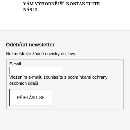
VÁM VÝHODNĚJŠÍ. KONTAKTUJTE
NÁS !!!
Z
á
Odebírat newsletter
p
Nezmeškejte žádné novinky či slevy!
a
t
E-mail
í
Vložením e-mailu souhlasíte s
podmínkami ochrany
osobních údajů
PŘIHLÁSIT SE