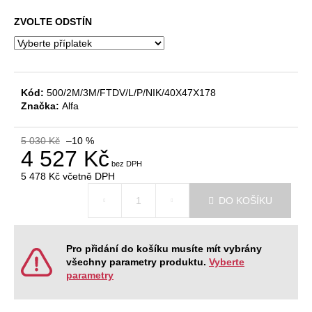
č
u
ZVOLTE ODSTÍN
j
e
m
e
Kód:
500/2M/3M/FTDV/L/P/NIK/40X47X178
Značka:
Alfa
JEDNACÍ
STŮL
5 030 Kč
–10 %
ALFA
4 527 Kč
400,
180
5 478 Kč
včetně DPH
X
Měrná
80
DO KOŠÍKU
CM
cena:
11
610
Kč
Pro přidání do košíku musíte mít vybrány
Původně:
všechny parametry produktu.
Vyberte
12
parametry
900
Kč