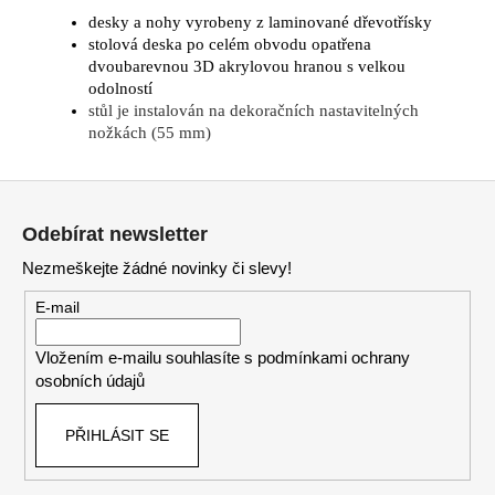
desky a nohy vyrobeny z laminované dřevotřísky
stolová deska po celém obvodu opatřena
dvoubarevnou 3D akrylovou hranou s velkou
odolností
stůl je instalován na dekoračních nastavitelných
nožkách (55 mm)
Z
á
Odebírat newsletter
p
Nezmeškejte žádné novinky či slevy!
a
t
E-mail
í
Vložením e-mailu souhlasíte s
podmínkami ochrany
osobních údajů
PŘIHLÁSIT SE