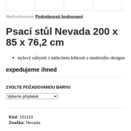
a
j
Průměrné
Neohodnoceno
Podrobnosti hodnocení
í
hodnocení
produktu
Psací stůl Nevada 200 x
t
je
?
0,0
85 x 76,2 cm
z
5
hvězdiček.
stylový nábytek s nádechem lehkosti a moderního designu
HLEDAT
expedujeme ihned
ZVOLTE POŽADOVANOU BARVU
D
o
p
o
Kód:
101110
r
Značka:
Nevada
u