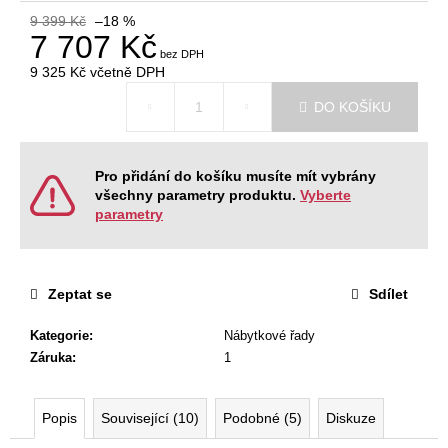
č
9 399 Kč
–18 %
u
7 707 Kč
j
e
9 325 Kč
včetně DPH
m
Měrná
DO KOŠÍKU
cena:
e
NÁBYTKOVÁ
Pro přidání do košíku musíte mít vybrány
SESTAVA
všechny parametry produktu.
Vyberte
EASY
parametry
1
22
967
Kč
Zeptat se
Sdílet
Původně:
28
008
Kategorie
:
Nábytkové řady
Kč
Záruka
:
1
Popis
Související (10)
Podobné (5)
Diskuze