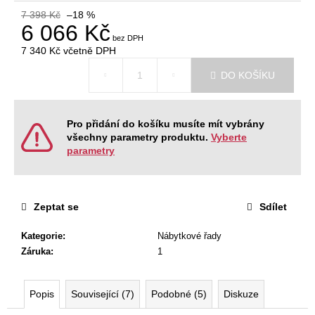
č
7 398 Kč
–18 %
u
6 066 Kč
j
e
7 340 Kč
včetně DPH
m
Měrná
DO KOŠÍKU
cena:
e
RECEPCE
Pro přidání do košíku musíte mít vybrány
WAVE
všechny parametry produktu.
Vyberte
parametry
26
325
Kč
Zeptat se
Sdílet
Kategorie
:
Nábytkové řady
Záruka
:
1
Popis
Související (7)
Podobné (5)
Diskuze