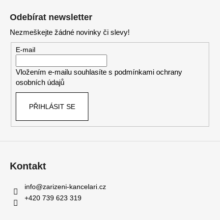
á
Odebírat newsletter
p
Nezmeškejte žádné novinky či slevy!
a
t
E-mail
í
Vložením e-mailu souhlasíte s
podmínkami ochrany
osobních údajů
PŘIHLÁSIT SE
Kontakt
info
@
zarizeni-kancelari.cz
+420 739 623 319