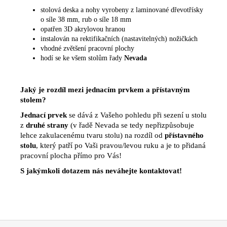
stolová deska a nohy vyrobeny z laminované dřevotřísky
o síle 38 mm, rub o síle 18 mm
opatřen 3D akrylovou hranou
instalován na rektifikačních (nastavitelných) nožičkách
vhodné zvětšení pracovní plochy
hodí se ke všem stolům řady
Nevada
Jaký je rozdíl mezi jednacím prvkem a přístavným
stolem?
Jednací prvek
se dává z Vašeho pohledu při sezení u stolu
z
druhé strany
(v řadě Nevada se tedy nepřizpůsobuje
lehce zakulacenému tvaru stolu) na rozdíl od
přístavného
stolu
, který patří po Vaši pravou/levou ruku a je to přidaná
pracovní plocha přímo pro Vás!
S jakýmkoli dotazem nás neváhejte kontaktovat!
Z