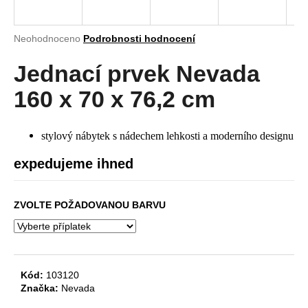
a
j
Průměrné
Neohodnoceno
Podrobnosti hodnocení
í
hodnocení
produktu
Jednací prvek Nevada
t
je
?
0,0
160 x 70 x 76,2 cm
z
5
hvězdiček.
stylový nábytek s nádechem lehkosti a moderního designu
HLEDAT
expedujeme ihned
ZVOLTE POŽADOVANOU BARVU
D
o
p
o
Kód:
103120
r
Značka:
Nevada
u