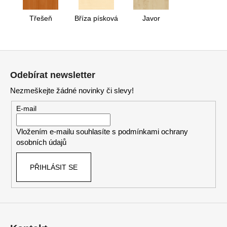
Třešeň
Bříza písková
Javor
Z
á
Odebírat newsletter
p
Nezmeškejte žádné novinky či slevy!
a
t
E-mail
í
Vložením e-mailu souhlasíte s
podmínkami ochrany
osobních údajů
PŘIHLÁSIT SE