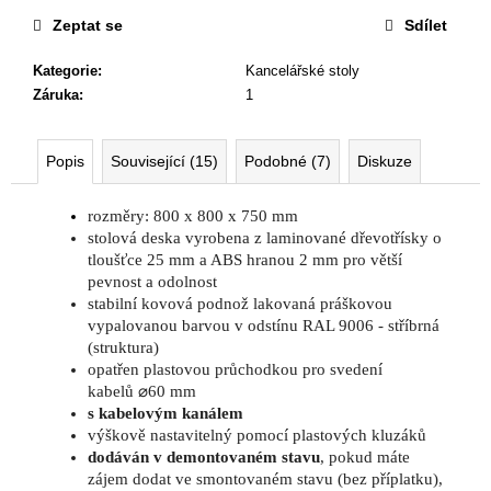
č
u
Zeptat se
Sdílet
j
Kategorie
:
Kancelářské stoly
e
Záruka
:
1
m
e
Popis
Související (15)
Podobné (7)
Diskuze
KANCELÁŘSKÁ
ŽIDLE
rozměry: 800 x 800 x 750 mm
GAME
stolová deska vyrobena z laminované dřevotřísky o
ŠÉF
tloušťce 25 mm a ABS hranou 2 mm pro větší
5
pevnost a odolnost
196
stabilní kovová podnož lakovaná práškovou
Kč
vypalovanou barvou v odstínu RAL 9006 - stříbrná
Původně:
5
(struktura)
470
opatřen plastovou průchodkou pro svedení
Kč
kabelů ⌀60 mm
s kabelovým kanálem
výškově nastavitelný pomocí plastových kluzáků
dodáván v demontovaném stavu
, pokud máte
zájem dodat ve smontovaném stavu (bez příplatku),