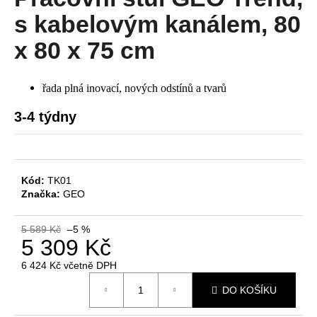
je
a
0,0
s kabelovým kanálem, 80
z
j
5
x 80 x 75 cm
í
hvězdiček.
t
řada plná inovací, nových odstínů a tvarů
?
3-4 týdny
HLEDAT
Kód:
TK01
Značka:
GEO
D
5 589 Kč
–5 %
o
5 309 Kč
p
6 424 Kč včetně DPH
o
Měrná
r
DO KOŠÍKU
cena:
u