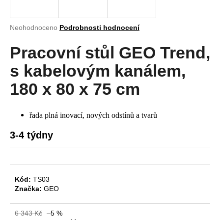
a
j
Průměrné
Neohodnoceno
Podrobnosti hodnocení
í
hodnocení
produktu
Pracovní stůl GEO Trend,
t
je
?
0,0
s kabelovým kanálem,
z
5
180 x 80 x 75 cm
hvězdiček.
HLEDAT
řada plná inovací, nových odstínů a tvarů
3-4 týdny
D
o
p
Kód:
TS03
o
Značka:
GEO
r
u
6 343 Kč
–5 %