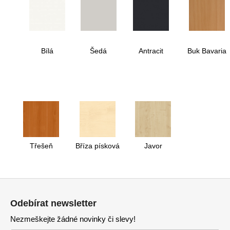
Bílá
Šedá
Antracit
Buk Bavaria
Třešeň
Bříza písková
Javor
Z
á
Odebírat newsletter
p
Nezmeškejte žádné novinky či slevy!
a