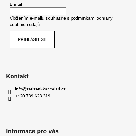
t
E-mail
í
Vložením e-mailu souhlasíte s
podmínkami ochrany
osobních údajů
PŘIHLÁSIT SE
Kontakt
info
@
zarizeni-kancelari.cz
+420 739 623 319
Informace pro vás