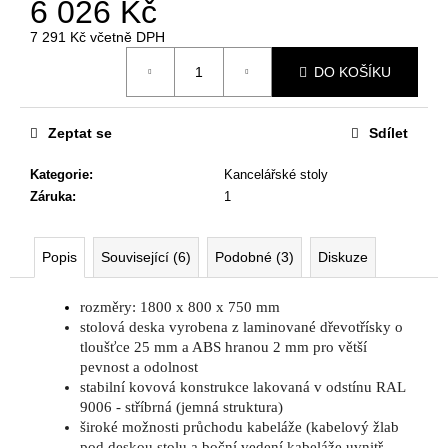
č
6 026 Kč
u
7 291 Kč včetně DPH
j
Měrná
e
DO KOŠÍKU
cena:
m
e
Zeptat se
Sdílet
KANCELÁŘSKÁ
Kategorie
:
Kancelářské stoly
ŽIDLE
Záruka
:
1
ACCIS
PRO
12
Popis
Související (6)
Podobné (3)
Diskuze
996
Kč
Původně:
rozměry: 1800 x 800 x 750 mm
13
stolová deska vyrobena z laminované dřevotřísky o
680
tloušťce 25 mm a ABS hranou 2 mm pro větší
Kč
pevnost a odolnost
stabilní kovová konstrukce lakovaná v odstínu RAL
9006 - stříbrná (jemná struktura)
široké možnosti průchodu kabeláže (kabelový žlab
pod deskou stolu a boční vedení kabeláže uvnitř