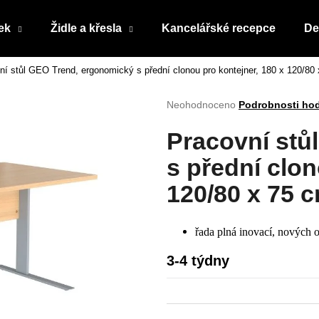
ek
Židle a křesla
Kancelářské recepce
De
ní stůl GEO Trend, ergonomický s přední clonou pro kontejner, 180 x 120/80 
Co potřebujete najít?
Průměrné
Neohodnoceno
Podrobnosti ho
hodnocení
produktu
HLEDAT
Pracovní stů
je
0,0
s přední clon
z
5
120/80 x 75 c
Doporučujeme
hvězdiček.
řada plná inovací, nových o
3-4 týdny