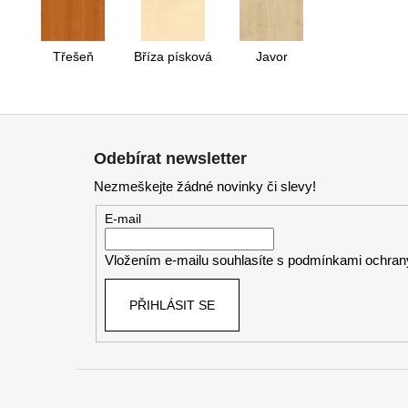
Třešeň
Bříza písková
Javor
Z
á
Odebírat newsletter
p
Nezmeškejte žádné novinky či slevy!
a
t
E-mail
í
Vložením e-mailu souhlasíte s
podmínkami ochrany
PŘIHLÁSIT SE