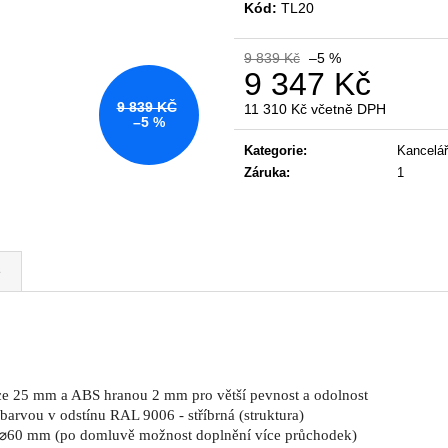
KANCELÁŘSKÁ ŽIDLE GAME ŠÉF
NÁBYTKOVÁ SE
Kód:
TL20
5 196 Kč
22 967 Kč
Původně:
5 470 Kč
Původně:
28 008
9 839 Kč
–5 %
9 347 Kč
9 839 KČ
11 310 Kč včetně DPH
–5 %
Měrná
cena:
Kategorie
:
Kancelář
Záruka
:
1
e
ťce 25 mm a ABS hranou 2 mm pro větší pevnost a odolnost
arvou v odstínu RAL 9006 - stříbrná (struktura)
ů ⌀60 mm (po domluvě možnost doplnění více průchodek)