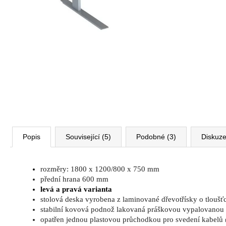
VÝŠKOVĚ STAVITELNÝ STŮL ALFA
UP, 160 X 80 CM, VÝŠKA 63 - 129 CM
9 999 Kč
Původně:
11 185 Kč
Popis
Související (5)
Podobné (3)
Diskuz
rozměry: 1800 x 1200/800 x 750 mm
přední hrana 600 mm
levá a pravá varianta
stolová deska vyrobena z laminované dřevotřísky o tlouš
stabilní kovová podnož lakovaná práškovou vypalovanou b
opatřen jednou plastovou průchodkou pro svedení kabel