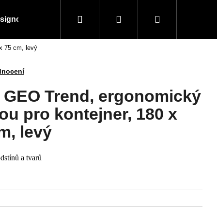
Hledat
Přihlášení
Nákupní
signové kousky
Doplňky a vybavení
Obchodní
x 75 cm, levý
košík
dnocení
l GEO Trend, ergonomický
ou pro kontejner, 180 x
m, levý
dstínů a tvarů
Následující