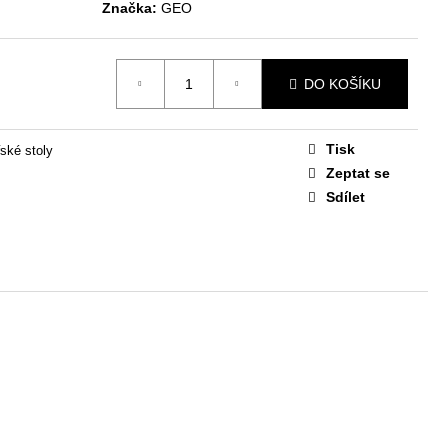
STAVA EASY 1
Značka:
GEO
 Kč
DO KOŠÍKU
Tisk
ské stoly
Zeptat se
Sdílet