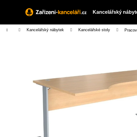
K
Přejít
na
o
Kancelářský nábyt
obsah
Zpět
Zpět
š
do
do
í
Domů
Kancelářský nábytek
Kancelářské stoly
Pracov
obchodu
obchodu
k