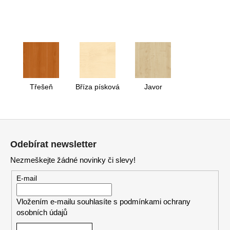
Třešeň
Bříza písková
Javor
Z
á
Odebírat newsletter
p
Nezmeškejte žádné novinky či slevy!
a
t
E-mail
í
Vložením e-mailu souhlasíte s
podmínkami ochrany
osobních údajů