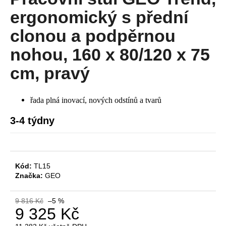
je
a
0,0
ergonomický s přední
z
j
5
clonou a podpěrnou
í
hvězdiček.
nohou, 160 x 80/120 x 75
t
?
cm, pravý
řada plná inovací, nových odstínů a tvarů
HLEDAT
3-4 týdny
D
Kód:
TL15
o
Značka:
GEO
p
o
9 816 Kč
–5 %
r
9 325 Kč
u