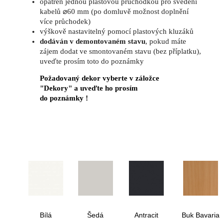
opatřen jednou plastovou průchodkou pro svedení
kabelů ⌀60 mm (po domluvě možnost doplnění
více průchodek)
výškově nastavitelný pomocí plastových kluzáků
dodáván v demontovaném stavu
, pokud máte
zájem dodat ve smontovaném stavu (bez příplatku),
uveďte prosím toto do poznámky
Požadovaný dekor vyberte v záložce
"Dekory" a uveďte ho prosím
do poznámky !
Bílá
Šedá
Antracit
Buk Bavaria