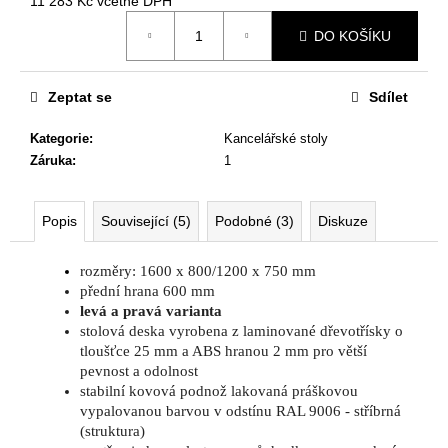
č
11 283 Kč včetně DPH
Měrná
u
DO KOŠÍKU
cena:
j
e
m
Zeptat se
Sdílet
e
Kategorie
:
Kancelářské stoly
Záruka
:
1
KANCELÁŘSKÁ
ŽIDLE
GAME
Popis
Související (5)
Podobné (3)
Diskuze
ŠÉF
5
196
rozměry: 1600 x 800/1200 x 750 mm
Kč
přední hrana 600 mm
Původně:
levá a pravá varianta
5
stolová deska vyrobena z laminované dřevotřísky o
470
Kč
tloušťce 25 mm a ABS hranou 2 mm pro větší
pevnost a odolnost
stabilní kovová podnož lakovaná práškovou
vypalovanou barvou v odstínu RAL 9006 - stříbrná
(struktura)