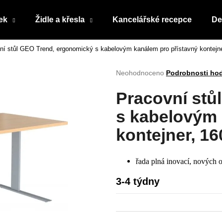
ek
Židle a křesla
Kancelářské recepce
De
ní stůl GEO Trend, ergonomický s kabelovým kanálem pro přístavný kontejne
Co potřebujete najít?
Průměrné
Neohodnoceno
Podrobnosti ho
hodnocení
produktu
HLEDAT
Pracovní stů
je
0,0
s kabelovým 
z
5
kontejner, 16
Doporučujeme
hvězdiček.
řada plná inovací, nových o
3-4 týdny