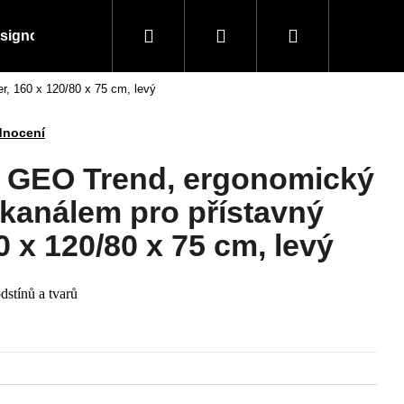
Hledat
Přihlášení
Nákupní
signové kousky
Doplňky a vybavení
Obchodní
r, 160 x 120/80 x 75 cm, levý
košík
dnocení
l GEO Trend, ergonomický
kanálem pro přístavný
0 x 120/80 x 75 cm, levý
dstínů a tvarů
Následující