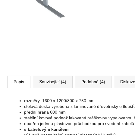
VÝŠKOVĚ STAVITELNÝ STŮL ALFA
UP, 160 X 80 CM, VÝŠKA 63 - 129 CM
9 999 Kč
Původně:
11 185 Kč
Popis
Související (4)
Podobné (4)
Diskuz
rozměry: 1600 x 1200/800 x 750 mm
stolová deska vyrobena z laminované dřevotřísky o tlouš
přední hrana 600 mm
stabilní kovová podnož lakovaná práškovou vypalovanou b
opatřen jednou plastovou průchodkou pro svedení kabel
s kabelovým kanálem