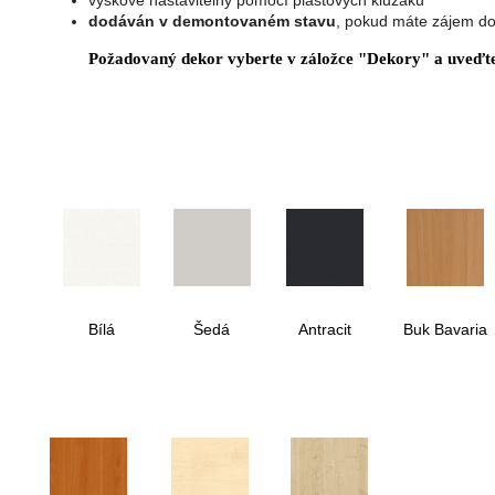
výškově nastavitelný pomocí plastových kluzáků
dodáván v demontovaném stavu
, pokud máte zájem do
Požadovaný dekor vyberte v záložce "Dekory" a uveďt
Bílá
Šedá
Antracit
Buk Bavaria