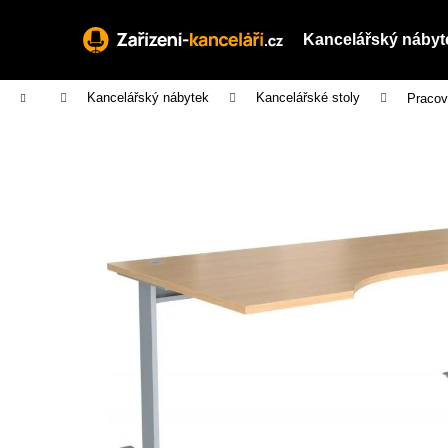
K
Přejít
na
o
Kancelářský nábyt
obsah
Zpět
Zpět
š
do
do
í
Domů
Kancelářský nábytek
Kancelářské stoly
Pracov
obchodu
obchodu
k