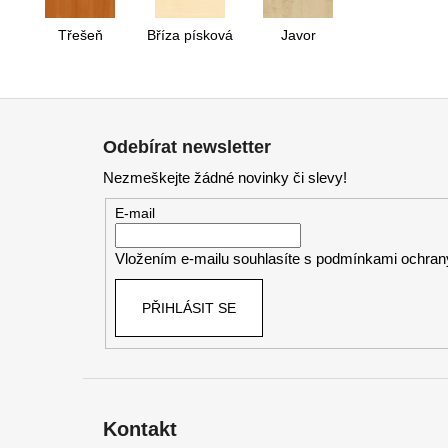
Třešeň
Bříza písková
Javor
Z
á
Odebírat newsletter
p
Nezmeškejte žádné novinky či slevy!
a
t
E-mail
í
Vložením e-mailu souhlasíte s
podmínkami ochrany
PŘIHLÁSIT SE
Kontakt