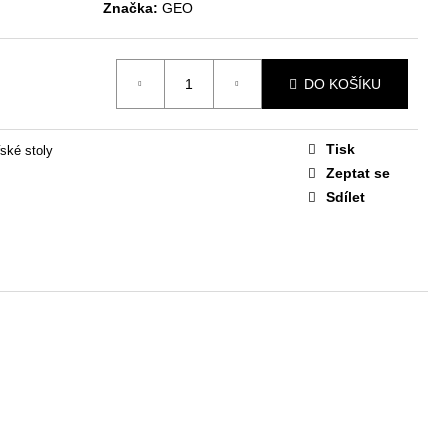
STAVA EASY 1
Značka:
GEO
 Kč
DO KOŠÍKU
Tisk
ské stoly
Zeptat se
Sdílet