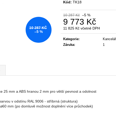
KANCELÁŘSKÁ ŽIDLE GAME ŠÉF
NÁBYTKOVÁ SE
Kód:
TK18
5 196 Kč
22 967 Kč
Původně:
5 470 Kč
Původně:
28 008
10 287 Kč
–5 %
9 773 Kč
10 287 KČ
11 825 Kč včetně DPH
–5 %
Měrná
cena:
Kategorie
:
Kancelář
Záruka
:
1
e
ťce 25 mm a ABS hranou 2 mm pro větší pevnost a odolnost
arvou v odstínu RAL 9006 - stříbrná (struktura)
ů ⌀60 mm (po domluvě možnost doplnění více průchodek)