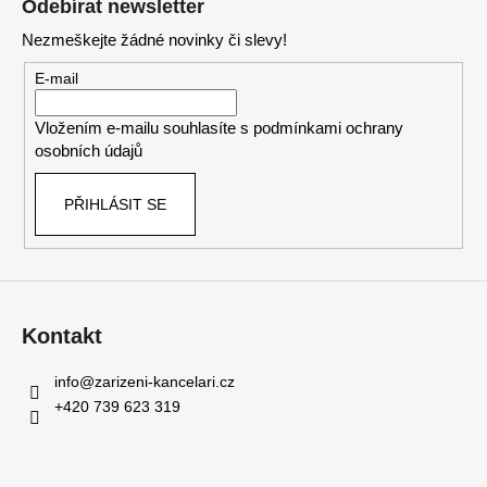
Odebírat newsletter
p
Nezmeškejte žádné novinky či slevy!
a
t
E-mail
í
Vložením e-mailu souhlasíte s
podmínkami ochrany
osobních údajů
PŘIHLÁSIT SE
Kontakt
info
@
zarizeni-kancelari.cz
+420 739 623 319