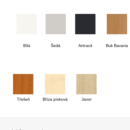
Bílá
Šedá
Antracit
Buk Bavaria
Třešeň
Bříza písková
Javor
Z
á