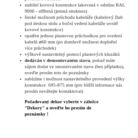
stabilní kovová konstrukce lakovaná v odstínu RAL
9006 - stříbrná (jemná struktura)
široké možnosti průchodu kabeláže (kabelový žlab
pod deskou stolu a boční vedení kabeláže uvnitř
kovové konstrukce)
opatřen jednou plastovou průchodkou pro svedení
kabelů ⌀60 mm (po domluvě možnost doplnění
více průchodek)
výškově nastavitelný pomocí plastových kluzáků
dodáván v demontovaném stavu
, pokud máte
zájem dodat ve smontovaném stavu (bez příplatku),
uveďte prosím toto do poznámky
nabízíme i možnost nastavitelného provedení výšky
konstrukce 695-875 mm (pro bližší informace nás
prosím neváhejte kontaktovat)
Požadovaný dekor vyberte v záložce
"Dekory" a uveďte ho prosím do
poznámky !