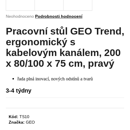
a
j
Průměrné
Neohodnoceno
Podrobnosti hodnocení
í
hodnocení
produktu
Pracovní stůl GEO Trend,
t
je
?
0,0
ergonomický s
z
5
kabelovým kanálem, 200
hvězdiček.
x 80/100 x 75 cm, pravý
HLEDAT
řada plná inovací, nových odstínů a tvarů
3-4 týdny
D
o
p
o
Kód:
TS10
r
Značka:
GEO
u