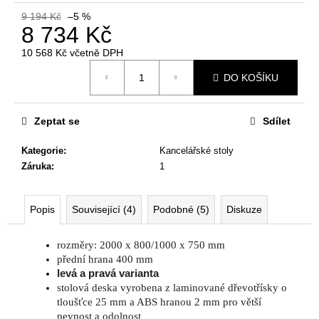
č
u
9 194 Kč
–5 %
8 734 Kč
j
e
10 568 Kč včetně DPH
m
Měrná
DO KOŠÍKU
e
cena:
Zeptat se
Sdílet
JEDNACÍ
STŮL
NEVADA
Kategorie
:
Kancelářské stoly
220
Záruka
:
1
X
120
X
76,2
Popis
Související (4)
Podobné (5)
Diskuze
CM
9
rozměry: 2000 x 800/1000 x 750 mm
404
přední hrana 400 mm
Kč
levá a pravá varianta
Původně:
11
stolová deska vyrobena z laminované dřevotřísky o
468
tloušťce 25 mm a ABS hranou 2 mm pro větší
Kč
pevnost a odolnost