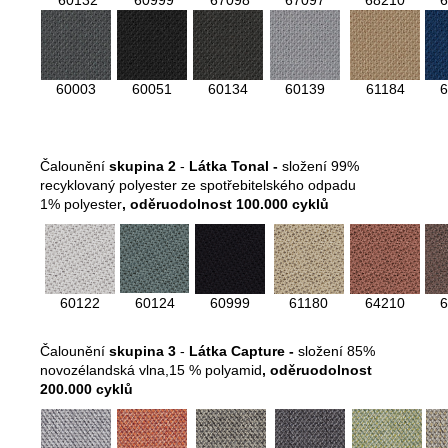
60003
60051
60134
60139
61184
6
Čalounění
skupina 2
-
Látka Tonal -
složení 99%
recyklovaný polyester ze spotřebitelského odpadu
1% polyester
, oděruodolnost 100.000 cyklů
60122
60124
60999
61180
64210
6
Čalounění
skupina 3
-
Látka Capture -
složení 85%
novozélandská vlna,15 % polyamid
,
oděruodolnost
200.000 cyklů