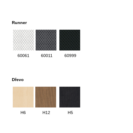
Runner
60061
60011
60999
Dřevo
H6
H12
H5