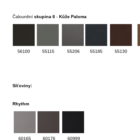
Čalounění
skupina 6
-
Kůže Paloma
56100
55115
55206
55185
55130
Síťoviny:
Rhythm
60165
60176
60999