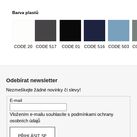
Barva plastů
CODE 20
CODE 517
CODE 01
CODE 516
CODE 503
C
Z
á
Odebírat newsletter
p
Nezmeškejte žádné novinky či slevy!
a
t
E-mail
í
Vložením e-mailu souhlasíte s
podmínkami ochrany
osobních údajů
PŘIHLÁSIT SE