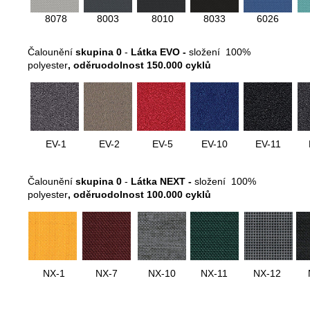
8078
8003
8010
8033
6026
Čalounění
skupina 0
-
Látka EVO -
složení 100%
polyester
, oděruodolnost 150.000 cyklů
EV-1
EV-2
EV-5
EV-10
EV-11
Čalounění
skupina 0
-
Látka NEXT -
složení 100%
polyester
, oděruodolnost 100.000 cyklů
NX-1
NX-7
NX-10
NX-11
NX-12