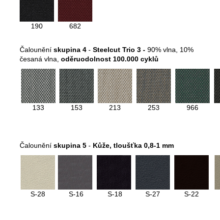
190
682
Čalounění
skupina 4
-
Steelcut Trio 3 -
90% vlna, 10%
česaná vlna,
oděruodolnost 100.000 cyklů
133
153
213
253
966
Čalounění
skupina 5
-
Kůže, tloušťka 0,8-1 mm
S-28
S-16
S-18
S-27
S-22