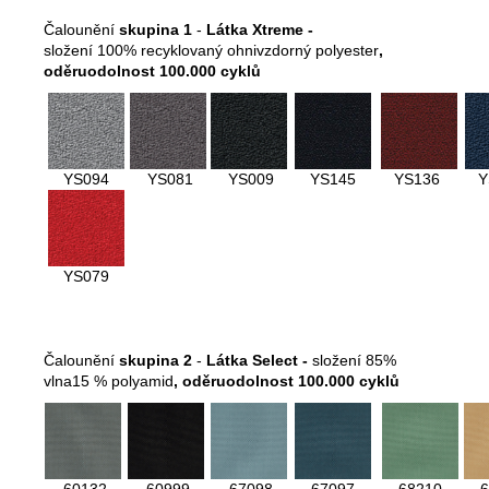
Čalounění
skupina 1
-
Látka Xtreme -
složení 100% recyklovaný ohnivzdorný polyester
,
oděruodolnost 100.000 cyklů
YS094
YS081
YS009
YS145
YS136
Y
YS079
Čalounění
skupina 2
-
Látka Select -
složení 85%
vlna15 % polyamid
,
oděruodolnost 100.000 cyklů
60132
60999
67098
67097
68210
6