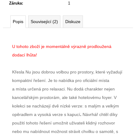
Záruka
:
1
Popis
Související (2)
Diskuze
U tohoto zboží je momentálně výrazně prodloužená
dodací lhůta!
Křesla Nu jsou dobrou volbou pro prostory, které vyžadují
kompaktní řešení. Je to nabídka pro oficiální místa
a místa určená pro relaxaci. Nu dodá charakter nejen
kancelářským prostorám, ale také hotelovému foyer. V
kolekci se nacházejí dvě nízké verze: s malým a velkým
opěradlem a vysoká verze s kapucí
.
Návrhář chtěl díky
použití tohoto řešení umožnit uživateli klidný rozhovor
nebo mu nabídnout možnost strávit chvilku o samotě, s