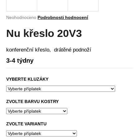
a
j
Průměrné
Neohodnoceno
Podrobnosti hodnocení
í
hodnocení
produktu
Nu křeslo 20V3
t
je
?
0,0
z
konferenční křeslo, drátěné podnoží
5
hvězdiček.
3-4 týdny
HLEDAT
VYBERTE KLUZÁKY
D
ZVOLTE BARVU KOSTRY
o
p
o
ZVOLTE VARIANTU
r
u