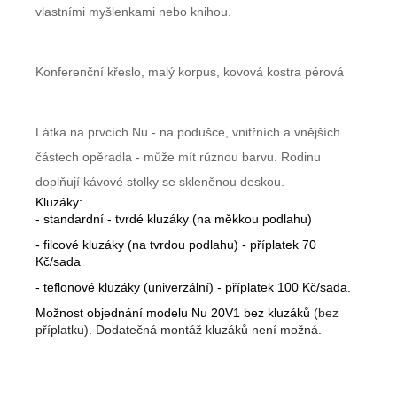
vlastními myšlenkami nebo knihou.
Konferenční křeslo, malý korpus, kovová kostra pérová
Látka na prvcích Nu - na podušce, vnitřních a vnějších
částech opěradla - může mít různou barvu. Rodinu
doplňují kávové stolky se skleněnou deskou.
Kluzáky:
- standardní - tvrdé kluzáky (na měkkou podlahu)
- filcové kluzáky (na tvrdou podlahu) - příplatek 70
Kč/sada
- teflonové kluzáky (univerzální) - příplatek 100 Kč/sada.
Možnost objednání modelu Nu 20V1 bez kluzáků
(bez
příplatku). Dodatečná montáž kluzáků není možná.