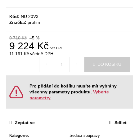
č
u
j
Kód:
NU 20V3
e
Značka:
profim
m
e
9 710 Kč
–5 %
9 224 Kč
JEDNACÍ
11 161 Kč
včetně DPH
STŮL
Měrná
NEVADA
DO KOŠÍKU
cena:
220
X
120
X
Pro přidání do košíku musíte mít vybrány
76,2
všechny parametry produktu.
Vyberte
CM
parametry
9
404
Kč
Původně:
Zeptat se
Sdílet
11
468
Kč
Kategorie
:
Sedací soupravy