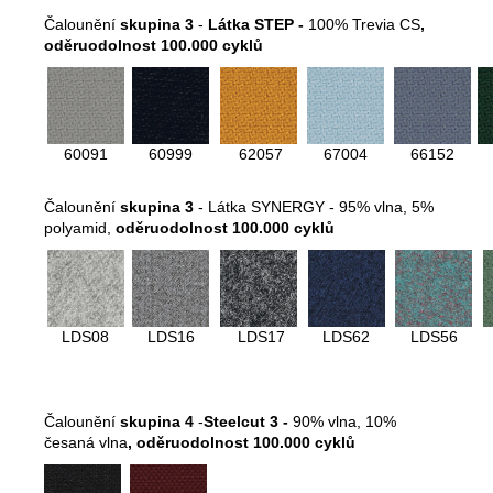
Čalounění
skupina 3
-
Látka STEP -
100% Trevia CS
,
oděruodolnost 100.000 cyklů
60091
60999
62057
67004
66152
Čalounění
skupina 3
- Látka SYNERGY - 95% vlna, 5%
polyamid,
oděruodolnost 100.000 cyklů
LDS08
LDS16
LDS17
LDS62
LDS56
Čalounění
skupina 4
-
Steelcut 3 -
90% vlna, 10%
česaná vlna
,
oděruodolnost 100.000 cyklů