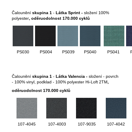
Čalounění
skupina 1
-
Látka Sprint -
složení 100%
polyester
,
oděruodolnost 170.000 cyklů
PS030
PS004
PS039
PS040
PS041
Čalounění
skupina 1
-
Látka Valencia -
složení - povrch
- 100% vinyl, podklad - 100% polyester Hi-Loft 2TM
,
oděruodolnost 170.000 cyklů
107-4045
107-4003
107-9035
107-4042