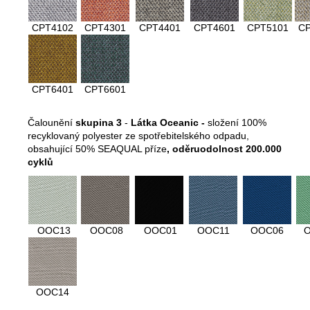
CPT4102
CPT4301
CPT4401
CPT4601
CPT5101
C
CPT6401
CPT6601
Čalounění
skupina 3
-
Látka Oceanic -
složení
100%
recyklovaný polyester ze spotřebitelského odpadu,
obsahující 50% SEAQUAL příze
, oděruodolnost 200.000
cyklů
OOC13
OOC08
OOC01
OOC11
OOC06
OOC14