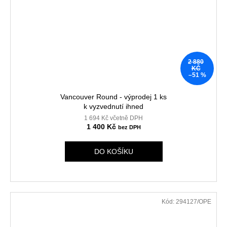
2 880
KČ
–51 %
Vancouver Round - výprodej 1 ks
k vyzvednutí ihned
1 694 Kč včetně DPH
1 400 Kč
DO KOŠÍKU
Kód:
294127/OPE