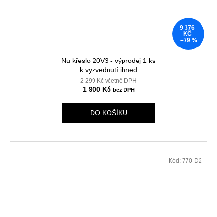
9 376
KČ
–79 %
Nu křeslo 20V3 - výprodej 1 ks
k vyzvednutí ihned
2 299 Kč včetně DPH
1 900 Kč
DO KOŠÍKU
Kód:
770-D2