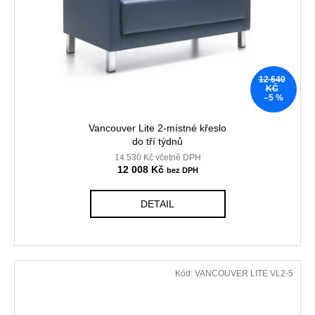
d
r
a
u
o
j
k
d
í
t
u
t
ů
12 640
k
?
KČ
–5 %
t
ů
Vancouver Lite 2-místné křeslo
do tří týdnů
14 530 Kč včetně DPH
HLEDAT
12 008 Kč
DETAIL
D
o
p
o
Kód:
VANCOUVER LITE VL2-5
r
u