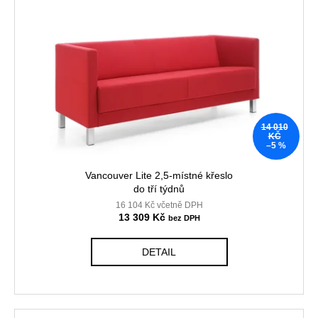
č
u
j
e
m
e
KANCELÁŘSKÁ
14 010
ŽIDLE
KČ
GAME
–5 %
ŠÉF
Vancouver Lite 2,5-místné křeslo
5
196
do tří týdnů
Kč
16 104 Kč včetně DPH
Původně:
13 309 Kč
5
470
Kč
DETAIL