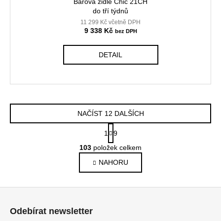
Barová židle Chic 21CH
do tří týdnů
11 299 Kč včetně DPH
9 338 Kč
DETAIL
NAČÍST 12 DALŠÍCH
S
1
9
t
O
r
103
položek celkem
v
á
NAHORU
l
n
k
á
o
d
Z
v
a
á
á
c
Odebírat newsletter
n
p
í