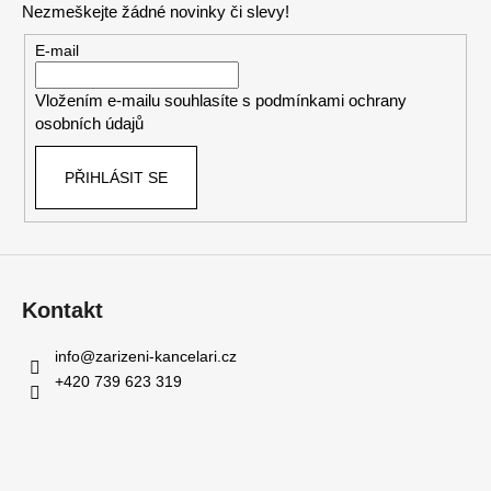
í
Nezmeškejte žádné novinky či slevy!
p
a
r
t
E-mail
v
í
k
Vložením e-mailu souhlasíte s
podmínkami ochrany
y
osobních údajů
v
ý
PŘIHLÁSIT SE
p
i
s
u
Kontakt
info
@
zarizeni-kancelari.cz
+420 739 623 319