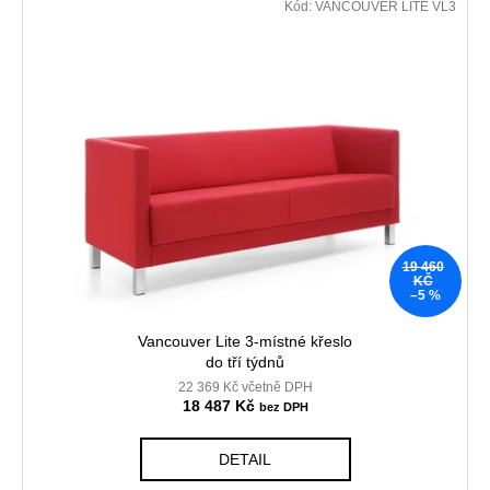
Kód:
VANCOUVER LITE VL3
19 460
KČ
–5 %
Vancouver Lite 3-místné křeslo
do tří týdnů
22 369 Kč včetně DPH
18 487 Kč
DETAIL