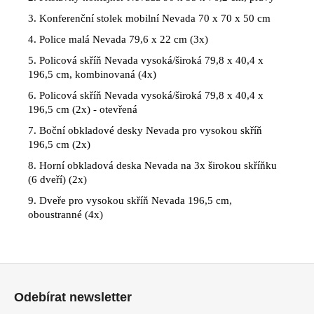
3.
Konferenční stolek mobilní Nevada 70 x 70 x 50 cm
4.
Police malá Nevada 79,6 x 22 cm (3x)
5.
Policová skříň Nevada vysoká/široká 79,8 x 40,4 x
196,5 cm, kombinovaná (4x)
6.
Policová skříň Nevada vysoká/široká 79,8 x 40,4 x
196,5 cm (2x) - otevřená
7.
Boční obkladové desky Nevada pro vysokou skříň
196,5 cm (2x)
8.
Horní obkladová deska Nevada na 3x širokou skříňku
(6 dveří) (2x)
9.
Dveře pro vysokou skříň Nevada 196,5 cm,
oboustranné (4x)
Z
á
Odebírat newsletter
p