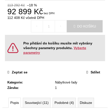
č
113 292 Kč
–18 %
u
92 899 Kč
j
e
112 408 Kč
včetně DPH
m
Měrná
DO KOŠÍKU
cena:
e
RECEPCE
Pro přidání do košíku musíte mít vybrány
WAVE
všechny parametry produktu.
Vyberte
parametry
26
325
Kč
Zeptat se
Sdílet
Kategorie
:
Nábytkové řady
Záruka
:
1
Popis
Související (11)
Podobné (4)
Diskuze