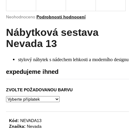
a
j
Průměrné
Neohodnoceno
Podrobnosti hodnocení
í
hodnocení
produktu
Nábytková sestava
t
je
?
0,0
Nevada 13
z
5
hvězdiček.
stylový nábytek s nádechem lehkosti a moderního designu
HLEDAT
expedujeme ihned
ZVOLTE POŽADOVANOU BARVU
D
o
p
o
Kód:
NEVADA13
r
Značka:
Nevada
u