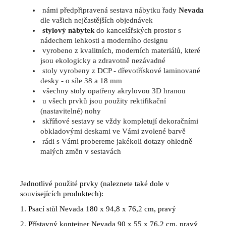
námi předpřipravená sestava nábytku řady
Nevada
dle vašich nejčastějších objednávek
stylový nábytek
do kancelářských prostor s
nádechem lehkosti a moderního designu
vyrobeno z kvalitních, moderních materiálů, které
jsou ekologicky a zdravotně nezávadné
stoly vyrobeny z DCP - dřevotřískové laminované
desky - o síle 38 a 18 mm
všechny stoly opatřeny akrylovou 3D hranou
u všech prvků jsou použity rektifikační
(nastavitelné) nohy
skříňové sestavy se vždy kompletují dekoračními
obkladovými deskami ve Vámi zvolené barvě
rádi s Vámi probereme jakékoli dotazy ohledně
malých změn v sestavách
Jednotlivé použité prvky (naleznete také dole v
souvisejících produktech):
1.
Psací stůl Nevada 180 x 94,8 x 76,2 cm, pravý
2.
Přístavný kontejner Nevada 90 x 55 x 76,2 cm, pravý