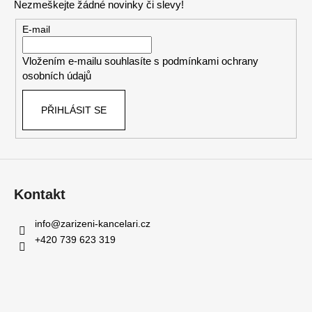
Nezmeškejte žádné novinky či slevy!
a
t
E-mail
í
Vložením e-mailu souhlasíte s
podmínkami ochrany
osobních údajů
PŘIHLÁSIT SE
Kontakt
info
@
zarizeni-kancelari.cz
+420 739 623 319