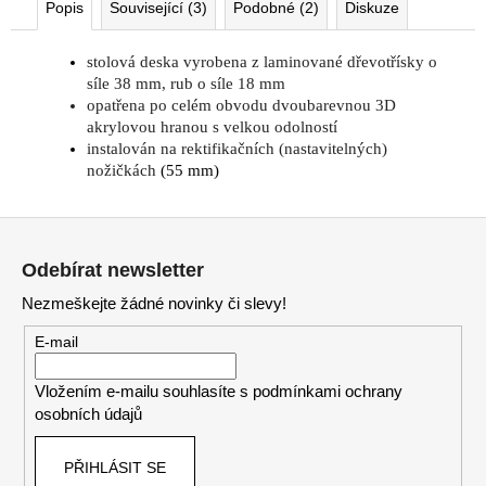
Popis
Související (3)
Podobné (2)
Diskuze
stolová deska vyrobena z laminované dřevotřísky o
síle 38 mm, rub o síle 18 mm
opatřena po celém obvodu dvoubarevnou 3D
akrylovou hranou s velkou odolností
instalován na rektifikačních (nastavitelných)
nožičkách
(55 mm)
Z
á
Odebírat newsletter
p
Nezmeškejte žádné novinky či slevy!
a
t
E-mail
í
Vložením e-mailu souhlasíte s
podmínkami ochrany
osobních údajů
PŘIHLÁSIT SE