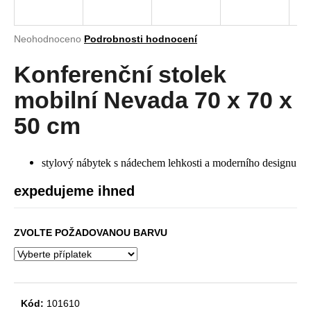
a
j
Průměrné
Neohodnoceno
Podrobnosti hodnocení
í
hodnocení
produktu
Konferenční stolek
t
je
?
0,0
mobilní Nevada 70 x 70 x
z
5
50 cm
hvězdiček.
HLEDAT
stylový nábytek s nádechem lehkosti a moderního designu
expedujeme ihned
D
ZVOLTE POŽADOVANOU BARVU
o
p
o
r
u
Kód:
101610