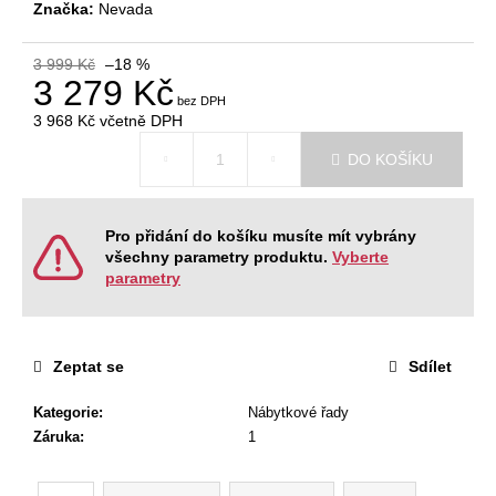
č
Značka:
Nevada
u
j
3 999 Kč
–18 %
e
3 279 Kč
m
3 968 Kč
včetně DPH
e
Měrná
DO KOŠÍKU
cena:
KANCELÁŘSKÁ
ŽIDLE
GAME
Pro přidání do košíku musíte mít vybrány
ŠÉF
všechny parametry produktu.
Vyberte
5
parametry
196
Kč
Původně:
5
Zeptat se
Sdílet
470
Kč
Kategorie
:
Nábytkové řady
Záruka
:
1