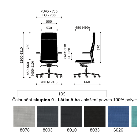
Čalounění
skupina 0
-
Látka Alba -
složení povrch 100% polyes
8078
8003
8010
8033
6026