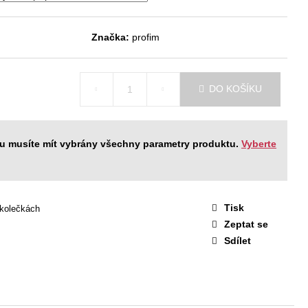
STAVA EASY 1
 Kč
Značka:
profim
DO KOŠÍKU
ku musíte mít vybrány všechny parametry produktu.
Vyberte
Tisk
 kolečkách
Zeptat se
Sdílet