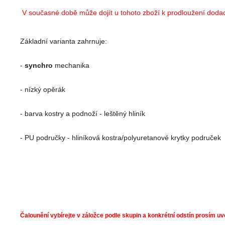
V současné době může dojít u tohoto zboží k prodloužení dodací
Základní varianta zahrnuje:
-
synchro
mechanika
- nízký opěrák
- barva kostry a podnoží - leštěný hliník
- PU područky - hliníková kostra/polyuretanové krytky područek
Čalounění vybírejte v záložce podle skupin a konkrétní odstín prosím u