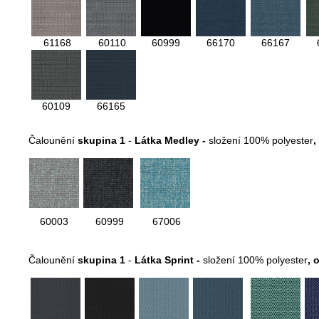
61168
60110
60999
66170
66167
60109
66165
Čalounění
skupina 1
-
Látka Medley -
složení 100% polyester
,
60003
60999
67006
Čalounění
skupina 1
-
Látka Sprint -
složení 100% polyester
,
o