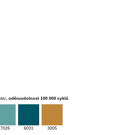
ter
, oděruodolnost 100 000 cyklů
7026
6031
3005