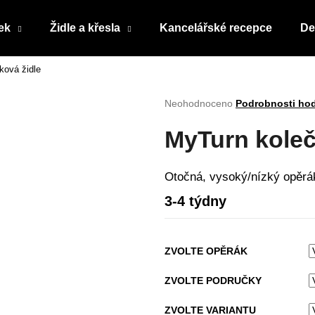
ek
Židle a křesla
Kancelářské recepce
De
ková židle
Co potřebujete najít?
Průměrné
Neohodnoceno
Podrobnosti ho
hodnocení
produktu
HLEDAT
MyTurn koleč
je
0,0
z
Otočná, vysoký/nízký opěr
5
Doporučujeme
hvězdiček.
3-4 týdny
ZVOLTE OPĚRÁK
ZVOLTE PODRUČKY
ZVOLTE VARIANTU