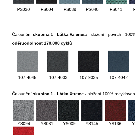
PS030
PS004
PS039
PS040
PS041
Čalounění
skupina 1
-
Látka Valencia -
složení - povrch - 100
oděruodolnost 170.000 cyklů
107-4045
107-4003
107-9035
107-4042
Čalounění
skupina 1
-
Látka Xtreme -
složení 100% recyklovan
YS094
YS081
YS009
YS145
YS136
Y