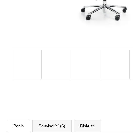
VÝŠKOVĚ STAVITELNÝ STŮL ALFA
UP, 160 X 80 CM, VÝŠKA 63 - 129 CM
9 999 Kč
Původně:
11 185 Kč
Popis
Související (6)
Diskuze