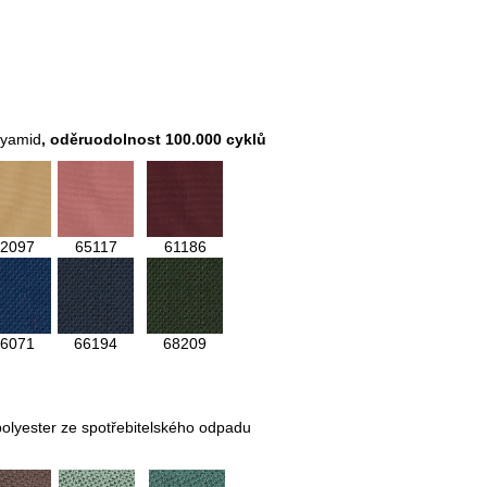
lyamid
,
oděruodolnost 100.000 cyklů
2097
65117
61186
6071
66194
68209
olyester ze spotřebitelského odpadu