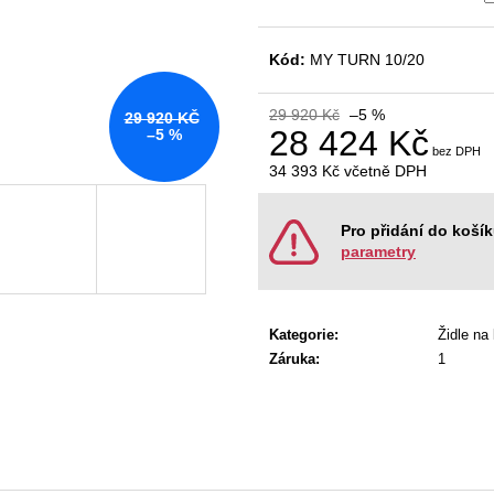
KANCELÁŘSKÁ ŽIDLE GAME ŠÉF
NÁBYTKOVÁ SE
5 196 Kč
22 967 Kč
Původně:
5 470 Kč
Původně:
28 008
Kód:
MY TURN 10/20
29 920 Kč
–5 %
29 920 KČ
28 424 Kč
–5 %
34 393 Kč
včetně DPH
Měrná
cena:
Pro přidání do koší
parametry
Kategorie
:
Židle na
Záruka
:
1