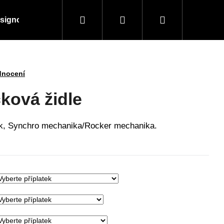
Hledat
Přihlášení
Nákupní
signové kousky
Doplňky a vybavení
Obchodní
košík
dnocení
ková židle
ák, Synchro mechanika/Rocker mechanika.
Následující