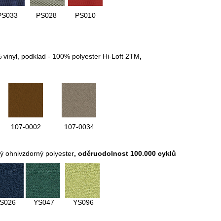
PS033
PS028
PS010
% vinyl, podklad - 100% polyester Hi-Loft 2TM
,
107-0002
107-0034
ý ohnivzdorný polyester
, oděruodolnost 100.000 cyklů
S026
YS047
YS096