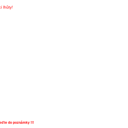
 lhůty!
veďte do poznámky !!!