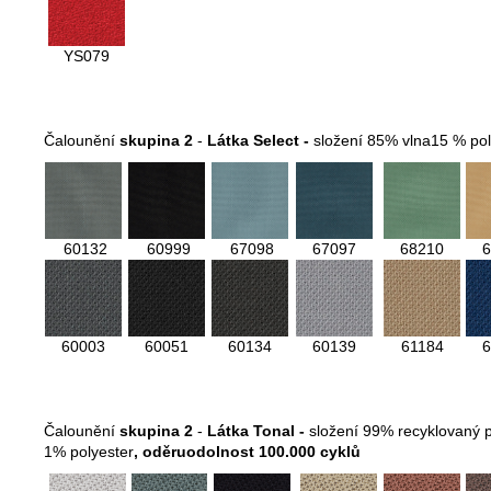
YS079
Čalounění
skupina 2
-
Látka Select -
složení 85% vlna15 % po
60132
60999
67098
67097
68210
6
60003
60051
60134
60139
61184
6
Čalounění
skupina 2
-
Látka Tonal -
složení 99% recyklovaný p
1% polyester
, oděruodolnost 100.000 cyklů