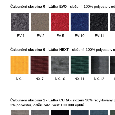
Čalounění
skupina 0
-
Látka EVO -
složení 100% polyester
, o
EV-1
EV-2
EV-5
EV-10
EV-11
Čalounění
skupina 0
-
Látka NEXT -
složení 100% polyester
, 
NX-1
NX-7
NX-10
NX-11
NX-12
Čalounění
skupina 1
-
Látka CURA -
složení 98% recyklovaný 
2% polyester
,
oděruodolnost 100.000 cyklů